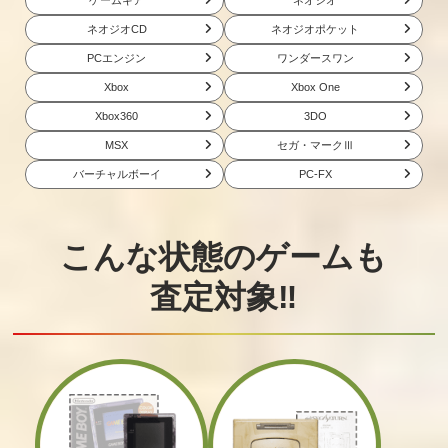
買取価格
買取価格
買取価格
4,335
4,200
4,100
ネオジオCD
ネオジオポケット
PCエンジン
ワンダースワン
Xbox
Xbox One
サムライスピリ
ファイヤー・ス
ワールドヒーロ
ッツ（海外版）
ープレックス
ーズ2
Xbox360
3DO
MSX
セガ・マークⅢ
買取価格
買取価格
買取価格
3,500
バーチャルボーイ
3,183
PC-FX
3,000
こんな状態のゲームも
ワールドヒーロ
真・サムライス
サムライスピリ
ーズ2 JET
ピリッツ 覇王丸
ッツ
地獄変
査定対象‼
買取価格
買取価格
買取価格
3,000
3,000
3,000
ワールドヒーロ
餓狼伝説2
ーズ