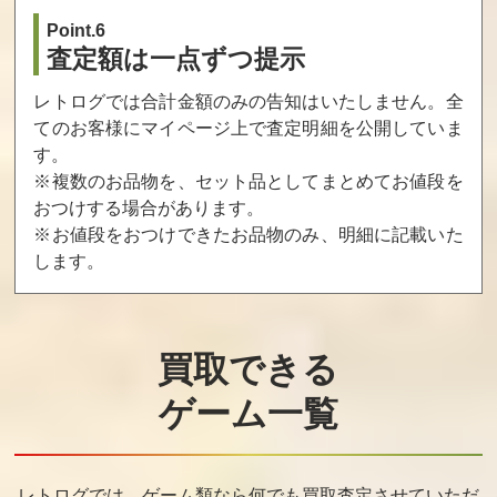
ボール
ッショナル
Point.6
買取価格
買取価格
買取価格
査定額は一点ずつ提示
9,000
9,000
8,800
レトログでは合計金額のみの告知はいたしません。全
てのお客様にマイページ上で査定明細を公開していま
す。
麻雀狂列伝 西日
麻雀狂列伝
みなさんのおか
本編
げさまです大ス
※複数のお品物を、セット品としてまとめてお値段を
ゴロク大会 （初
おつけする場合があります。
期版）
※お値段をおつけできたお品物のみ、明細に記載いた
買取価格
買取価格
買取価格
します。
8,500
8,400
8,000
ザ・キング・オ
リアルバウト
フットボールフ
買取できる
ブ・ファイター
餓狼伝説
レンジー
ズ97
ゲーム一覧
買取価格
買取価格
買取価格
7,200
7,000
6,000
レトログでは、ゲーム類なら何でも買取査定させていただ