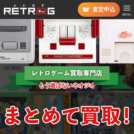
査定
申込
MENU
もう遊ばないネオジオ
もう遊ばないネオジオ