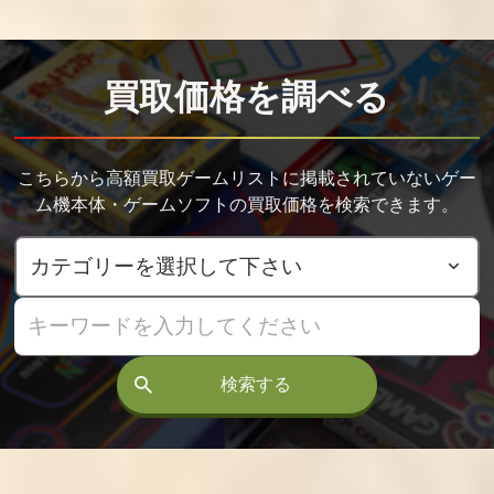
グ3
買取価格
買取価格
買取価格
210,000
180,000
170,000
買取価格を調べる
戦国伝承2001
サムライスピリ
メタルスラッ
ッツ零スペシャ
グ2
こちらから高額買取ゲームリストに掲載されていないゲー
ル
買取価格
買取価格
買取価格
ム機本体・ゲームソフトの買取価格を検索できます。
160,000
140,000
132,000
ショックトルー
ステークスウィ
新豪血寺一族
パーズ セカンド
ナー2
闘婚 マチュリメ
スカッド
レー
買取価格
買取価格
買取価格
検索する
120,000
110,000
108,000