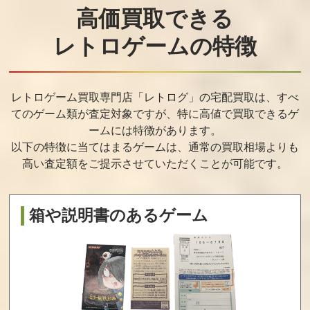
高価買取できる
ニンジャマスタ
風雲スーパータ
餓狼 マー
ーズ 覇王忍法帖
ッグバトル
ク・オブ・ザ・
ウルブズ
レトロゲームの特徴
買取価格
買取価格
買取価格
104,000
100,000
100,000
レトロゲーム買取専門店「レトログ」の宅配買取は、すべ
てのゲーム類が査定対象ですが、
特に高値で買取できるゲ
マジカルドロッ
レイジ・オブ・
ステークスウィ
ームには特徴があります。
プ3
ザ・ドラゴンズ
ナー
買取価格
買取価格
以下の特徴に当てはまるゲームは、通常の買取相場よりも
100,000
100,000
高い査定額をご提示させていただくことが可能です。
買取価格
92,000
箱や説明書のあるゲーム
SVC CHAOS
ザ・キング・
ネオジオカップ9
SNK VS CAPCO
オブ・ファイタ
8
M
ーズ2003
買取価格
買取価格
買取価格
80,000
80,000
75,000