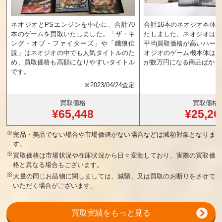
ネオジオとPSエンジンを中心に、合計70
合計16本のネオジオ本体
本のゲームを買取いたしました。「ザ・キ
たしました。ネオジオは
ング・オブ・ファイターズ」や「餓狼伝
平均買取価格が高いハー
説」はネオジオの中でも人気タイトルのた
オジオのゲーム機本体は
め、買取価格も高額になりやすいタイトル
が数万円になる商品ばかり
です。
※
2023/04/24査定
買取価格
買取価格
¥65,448
¥25,26
※
完品・美品でない場合や市場価値がない場合などは減額対象となりま
す。
※
買取価格は市場状況や在庫状況から日々変動しており、実際の買取価
格と異なる場合もございます。
※
大量の同じお品物に関しましては、減額、又は買取のお断りをさせて
いただく場合がございます。
買取実績をもっと見る