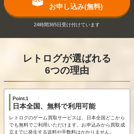
買取価格
買取価格
買取価格
お申し込み(無料)
18,000
17,400
16,100
24時間365日受け付けています
バカ殿様麻雀漫
ベースボールス
得点王
遊記
ターズ2
買取価格
買取価格
買取価格
16,000
15,000
14,800
レトログが選ばれる
6つの理由
ザ・キング・オ
ザ・スーパース
痛快GANGAN行
ブ・ファイター
パイ
進曲
ズ99
買取価格
買取価格
買取価格
Point.1
14,000
13,600
13,000
日本全国、無料で利用可能
レトログのゲーム買取サービスは、日本全国どこから
でも無料でご利用いただけます。お申込みから買取成
戦国伝承
リーグボウリン
リーグボウリン
グ
グ
立までに発生する送料や手数料はかかりません。