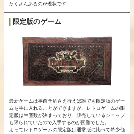
たくさんあるのが現状です。
ダブルドラゴ
ミラクルアド
ミューテイショ
限定版のゲーム
ン
ベンチャー
ン ネイション
買取価格
買取価格
買取価格
32,000
31,600
30,000
ザ・キング・オ
ザ・キング・オ
ワールドヒーロ
ブ・ファイター
ブ・ファイター
ーズパーフェク
ズ98
ズ2002
ト
買取価格
買取価格
買取価格
28,000
27,500
25,000
最新ゲームは事前予約さえ行えば誰でも限定版のゲー
ムを手に入れることができますが、レトロゲームの限
サムライスピ
天外魔境真伝
サイバーリップ
定版は生産数が決まっており、販売しているショップ
リッツ天草降臨
も限られていたので入手するのが困難でした。
買取価格
買取価格
買取価格
よってレトロゲームの限定版は通常版に比べて希少価