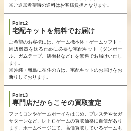
※ご返却希望時の送料はお客様負担となります。
買取価格
買取価格
買取価格
13,000
12,800
12,400
Point.2
宅配キットを無料でお届け
NAM-1975(紙パ
ニンジャコンバ
ゴーストパイロ
ッケージ版)
ット
ット
ご希望のお客様には、ゲーム機本体・ゲームソフト・
周辺機器を送るために必要な宅配キット（ダンボー
買取価格
買取価格
買取価格
ル、ガムテープ、緩衝材など）を無料でお届けいたし
12,000
12,000
12,000
ます。
※沖縄・離島に在住の方は、宅配キットのお届けをお
断りしております。
ベースボールス
キングオブモン
トッププレイヤ
ターズ
スターズ2
ーズゴルフ
買取価格
買取価格
買取価格
Point.3
専門店だからこその買取査定
12,000
11,660
11,600
ファミコンやゲームボーイをはじめ、プレステやセガ
サターンなど、レトロゲームの買取価格に自信があり
ライディング
ラギ(紙箱)
キングオブモン
ます。ホームページにて、高価買取しているゲームも
ヒーロー
スターズ