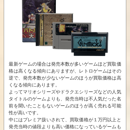
ビューポイン
戦国伝承2
フライングパワ
ト
ーディスク
買取価格
買取価格
買取価格
47,000
45,000
45,000
エイトマン
ラストリゾー
幕末浪漫第二
ト
幕 月華の剣士
最新ゲームの場合は発売本数が多いゲームほど買取価
格は高くなる傾向にありますが、レトロゲームはその
買取価格
買取価格
買取価格
逆で、発売本数が少ないゲームのほうが買取価格は高
39,200
37,000
36,400
くなる傾向にあります。
よってマリオシリーズやドラクエシリーズなどの人気
タイトルのゲームよりも、発売当時は不人気だった名
風雲黙示録～格
ダンクドリー
ロボアーミー
前を聞いたこともないゲームのほうが高く売れる可能
闘創世～
ム
性が高いです。
買取価格
買取価格
買取価格
中にはプレミア扱いされて、買取価格が１万円以上と
35,000
35,000
34,400
発売当時の値段よりも高い価格になっているゲームも