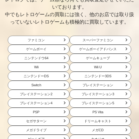
いております。
みなさんのおか
トッププレイヤ
ザ・キング・オ
中でもレトロゲームの買取には強く、他のお店では取り扱
げさまです大す
ーズゴルフ（紙
ブ・ファイター
ごろく大会（価
箱）
ズ96
っていないレトロゲームも積極的に買取しています。
格改定版）
買取価格
買取価格
買取価格
ファミコン
スーパーファミコン
6,000
5,600
5,000
ゲームボーイ
ゲームボーイアドバンス
ニンテンドウ64
ゲームキューブ
Wii
Wii U
龍虎の拳
ファイターズヒ
餓狼伝説
ストリーダイナ
ニンテンドーDS
ニンテンドー3DS
マイト
Switch
プレイステーション
買取価格
買取価格
買取価格
プレイステーション2
プレイステーション3
5,000
4,600
4,500
プレイステーション4
プレイステーション5
PSP
PS Vita
サムライスピリ
クイズ大捜査線
クイズキングオ
セガサターン
ドリームキャスト
ッツ斬紅郎無双
ブファイターズ
剣
メガドライブ
メガCD
ゲームギア
ネオジオ