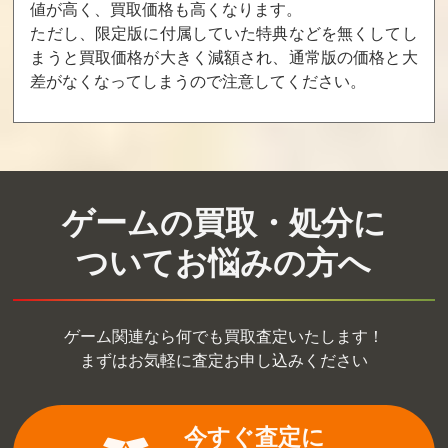
24,000
24,000
21,600
値が高く、買取価格も高くなります。
ただし、限定版に付属していた特典などを無くしてし
まうと買取価格が大きく減額され、通常版の価格と大
バーニングファ
マジシャンロ
得点王3
差がなくなってしまうので注意してください。
イト
ード 後期版
買取価格
買取価格
買取価格
20,000
20,000
20,000
ゲームの買取・処分に
NAM-1975(プラ
リアルバウト
あしたのジョー
スチックケース
餓狼伝説2 ザ・
伝説
ついてお悩みの方へ
版)
ニューカマーズ
買取価格
買取価格
買取価格
19,400
19,000
19,000
ゲーム関連なら何でも買取査定いたします！
まずはお気軽に査定お申し込みください
リアルバウト
ザ・スーパース
ザ・キング・
餓狼伝説スペシ
パイ（紙箱）
オブ・ファイタ
ャル
ーズ2000
今すぐ査定に