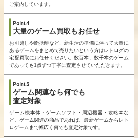
ご案内しています。
買取価格
買取価格
買取価格
10,000
10,000
10,000
Point.4
大量のゲーム買取もお任せ
サッカーブロー
スラッシュラリ
ジョイジョイキ
お引越しや断捨離など、新生活の準備に伴って大量に
ル
ー
ッド
あるゲームをまとめて売りたいという方はレトログの
買取価格
買取価格
買取価格
宅配買取にお任せください。数百本、数千本のゲーム
10,000
10,000
9,800
であっても1点ずつ丁寧に査定させていただきます。
Point.5
クロスソード
ASO 2 ラストガ
2020年スーパー
ーディアン
ベースボール
ゲーム関連なら何でも
査定対象
買取価格
買取価格
買取価格
9,500
9,000
9,000
ゲーム機本体・ゲームソフト・周辺機器・攻略本な
ど、ゲーム関連の商品であれば、最新ゲームからレト
ロゲームまで幅広く何でも査定対象です。
クイズ迷探偵ネ
得点王2 リアル
ベースボールス
オ＆ジオ PART2
ファイトフット
ターズプロフェ