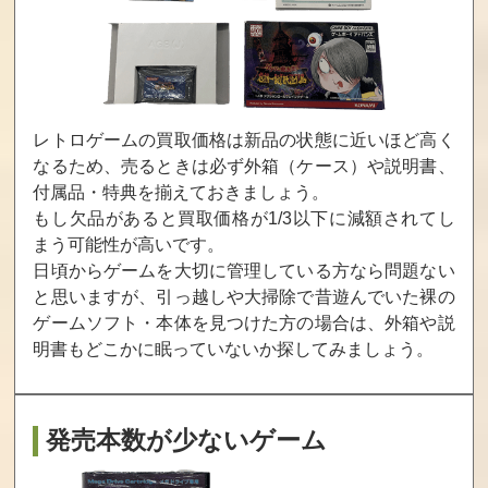
アンドロデュ
神凰拳
わくわく7
ノス
買取価格
買取価格
買取価格
レトロゲームの買取価格は新品の状態に近いほど高く
70,000
68,000
68,000
なるため、売るときは必ず外箱（ケース）や説明書、
付属品・特典を揃えておきましょう。
もし欠品があると買取価格が1/3以下に減額されてし
ニンジャコマ
超人学園ゴウ
サムライスピ
ンドー
カイザー
リッツ零
まう可能性が高いです。
日頃からゲームを大切に管理している方なら問題ない
買取価格
買取価格
買取価格
と思いますが、引っ越しや大掃除で昔遊んでいた裸の
67,500
65,000
64,000
ゲームソフト・本体を見つけた方の場合は、
外箱や説
明書もどこかに眠っていないか探してみましょう。
トップハンタ
ソニックウィ
ソニックウイン
ー
ングス3
グス2
発売本数が少ないゲーム
買取価格
買取価格
買取価格
50,000
50,000
48,000