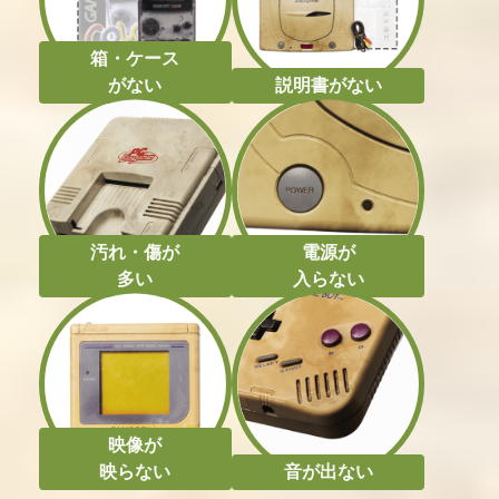
買取価格
買取価格
1,950
1,500
箱・ケース
がない
説明書がない
汚れ・傷が
電源が
多い
入らない
映像が
映らない
音が出ない