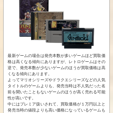
おやじハンター
プロスタジアム
サイベリア
麻雀
買取価格
買取価格
買取価格
400
400
400
友情伝説 ザ・
サムライショー
ドラゴンズレア
ドラえもんズ
ダウン
最新ゲームの場合は発売本数が多いゲームほど買取価
格は高くなる傾向にありますが、レトロゲームはその
買取価格
買取価格
買取価格
逆で、発売本数が少ないゲームのほうが買取価格は高
400
400
400
くなる傾向にあります。
よってマリオシリーズやドラクエシリーズなどの人気
タイトルのゲームよりも、発売当時は不人気だった名
モンタナ・ジョ
パズルボブル
誕生Debut PURE
前を聞いたこともないゲームのほうが高く売れる可能
ーンズ
性が高いです。
買取価格
買取価格
買取価格
中にはプレミア扱いされて、買取価格が１万円以上と
355
304
300
発売当時の値段よりも高い価格になっているゲームも