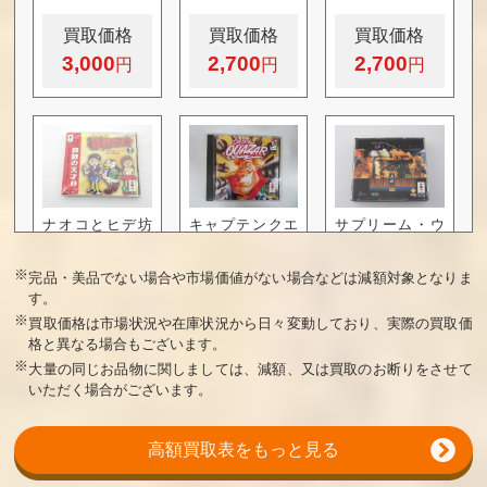
買取価格
買取価格
買取価格
3,000
2,700
2,700
ナオコとヒデ坊
キャプテンクエ
サプリーム・ウ
算数の天才1
ーザー
ォリアー
※
完品・美品でない場合や市場価値がない場合などは減額対象となりま
買取価格
買取価格
買取価格
す。
2,400
2,300
2,200
※
買取価格は市場状況や在庫状況から日々変動しており、実際の買取価
格と異なる場合もございます。
※
大量の同じお品物に関しましては、減額、又は買取のお断りをさせて
いただく場合がございます。
高額買取表をもっと見る
ウルフェンシュ
未来少年コナ
井出洋介名人の
タイン3D
ン デジタルラ
新実戦麻雀