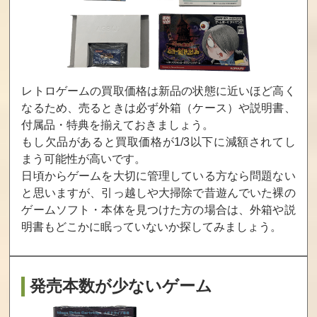
対決るみーず
バトルピンボー
リターンファイ
ル
アー
買取価格
買取価格
買取価格
565
480
425
レトロゲームの買取価格は新品の状態に近いほど高く
なるため、売るときは必ず外箱（ケース）や説明書、
付属品・特典を揃えておきましょう。
ドラゴンタイク
F1 GP
痛快ゲームショ
ーン エッジ
ーツイステッド
もし欠品があると買取価格が1/3以下に減額されてし
まう可能性が高いです。
買取価格
買取価格
買取価格
日頃からゲームを大切に管理している方なら問題ない
400
400
400
と思いますが、引っ越しや大掃除で昔遊んでいた裸の
ゲームソフト・本体を見つけた方の場合は、
外箱や説
明書もどこかに眠っていないか探してみましょう。
赤ずきん
オフワールド・
スーパーストリ
インターセプタ
ートファイター2
ー
X
買取価格
買取価格
買取価格
発売本数が少ないゲーム
400
400
400