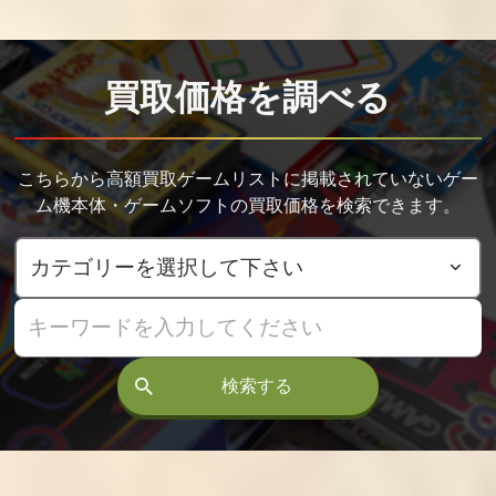
イブラリー
買取価格
買取価格
買取価格
1,800
1,460
1,400
買取価格を調べる
ショートワープ
EMIT Vol.2 命が
美少女戦士セー
こちらから高額買取ゲームリストに掲載されていないゲー
けの旅
ラームーンS
ム機本体・ゲームソフトの買取価格を検索できます。
買取価格
買取価格
買取価格
1,327
1,200
1,155
シンジケート
スーパーリアル
セサミストリー
麻雀PⅤ
トナンバーズ
検索する
買取価格
買取価格
買取価格
1,026
1,000
1,000