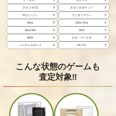
ネオジオCD
ネオジオポケット
PCエンジン
ワンダースワン
Xbox
Xbox One
Xbox360
3DO
MSX
セガ・マークⅢ
バーチャルボーイ
PC-FX
こんな状態のゲームも
査定対象‼