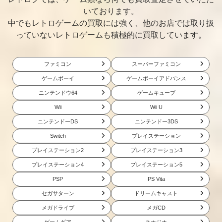
いております。
中でもレトロゲームの買取には強く、他のお店では取り扱
っていないレトロゲームも積極的に買取しています。
ファミコン
スーパーファミコン
ゲームボーイ
ゲームボーイアドバンス
ニンテンドウ64
ゲームキューブ
Wii
Wii U
ニンテンドーDS
ニンテンドー3DS
Switch
プレイステーション
プレイステーション2
プレイステーション3
プレイステーション4
プレイステーション5
PSP
PS Vita
セガサターン
ドリームキャスト
メガドライブ
メガCD
ゲームギア
ネオジオ