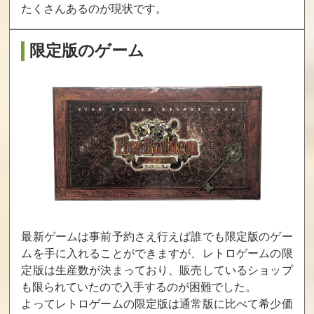
たくさんあるのが現状です。
クレヨンしんち
フラッシュバッ
おおかみと七ひ
ゃん パズル大
ク
きのこやぎ
限定版のゲーム
魔王
買取価格
買取価格
買取価格
300
300
300
ムーンクレイド
ボールズ・ザ・
幽☆遊☆白書
ル 異形の花嫁
ディレクター
ズ・カット
買取価格
買取価格
買取価格
300
277
274
最新ゲームは事前予約さえ行えば誰でも限定版のゲー
ムを手に入れることができますが、レトロゲームの限
ロードラッシュ
ヘンゼルとグレ
アウターワール
定版は生産数が決まっており、販売しているショップ
ーテル
ド
も限られていたので入手するのが困難でした。
よってレトロゲームの限定版は通常版に比べて希少価
買取価格
買取価格
買取価格