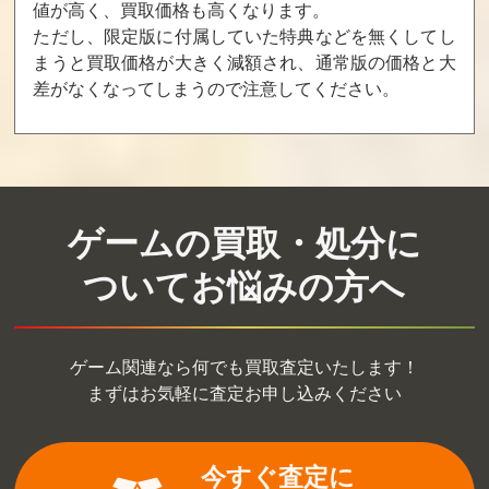
値が高く、買取価格も高くなります。
260
250
240
ただし、限定版に付属していた特典などを無くしてし
まうと買取価格が大きく減額され、通常版の価格と大
差がなくなってしまうので注意してください。
グレートサッカ
ゴールFH
マーフィーだよ
ーキッド
全員集合！
買取価格
買取価格
買取価格
200
195
195
ゲームの買取・処分に
スターウォー
SHADOW WAR
セクレ・細川ふ
ズ・レベルアサ
RIORS
みえのおもちゃ
ついてお悩みの方へ
ルト
箱
買取価格
買取価格
買取価格
150
128
116
ゲーム関連なら何でも買取査定いたします！
まずはお気軽に査定お申し込みください
ジュラシックパ
ソード＆ソーサ
ファッティーベ
ーク
リー
ア ファンパッ
ク
今すぐ査定に