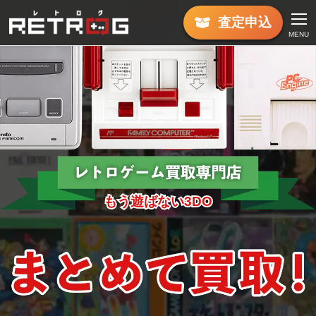
査定
申込
MENU
もう遊ばない3DO
もう遊ばない3DO