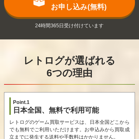
買取価格
買取価格
買取価格
お申し込み(無料)
100
100
100
24時間365日受け付けています
レトログが選ばれる
6つの理由
Point.1
日本全国、無料で利用可能
レトログのゲーム買取サービスは、日本全国どこから
でも無料でご利用いただけます。お申込みから買取成
立までに発生する送料や手数料はかかりません。