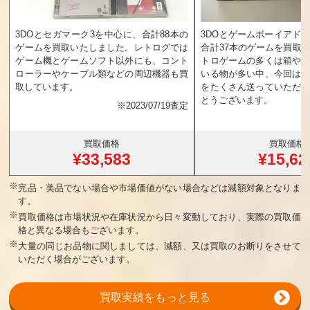
3DOとセガマーク3を中心に、合計88本の
3DOとゲームボーイアド
ゲームを買取いたしました。レトログでは
合計37本のゲームを買取
ゲーム機とゲームソフト以外にも、コント
トロゲームの多くは箱や
ローラーやケーブル類などの周辺機器も買
いる物が多い中、今回は
取しています。
をたくさん送っていただ
とうございます。
※
2023/07/19査定
買取価格
買取価格
¥33,583
¥15,62
※
完品・美品でない場合や市場価値がない場合などは減額対象となりま
す。
※
買取価格は市場状況や在庫状況から日々変動しており、実際の買取価
格と異なる場合もございます。
※
大量の同じお品物に関しましては、減額、又は買取のお断りをさせて
いただく場合がございます。
買取実績をもっと見る