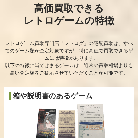
ウェイ・オブ・
山田かまち美術
Dの食卓ディレク
ザ・ウォーリア
館
ターズカット
高価買取できる
買取価格
買取価格
買取価格
レトロゲームの特徴
1,000
1,000
976
レトロゲーム買取専門店「レトログ」の宅配買取は、すべ
電脳漂流「マル
闘牌伝アカギ
しらゆきひめ
てのゲーム類が査定対象ですが、
特に高値で買取できるゲ
チメディアクル
ージング」
ームには特徴があります。
以下の特徴に当てはまるゲームは、通常の買取相場よりも
買取価格
買取価格
買取価格
高い査定額をご提示させていただくことが可能です。
900
900
800
箱や説明書のあるゲーム
スーパーリアル
EMIT Vol.3 私に
GEX ゲックス
麻雀PⅣ＋相性診
さよならを
断
買取価格
買取価格
買取価格
768
750
600