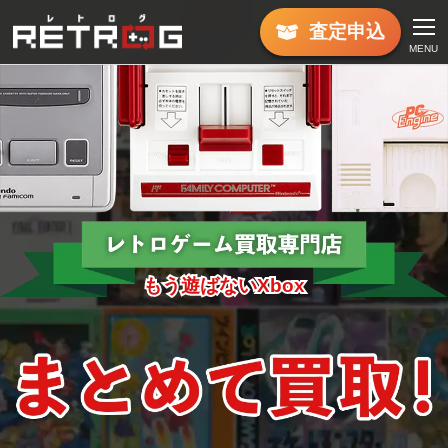
査定
申込
MENU
もう遊ばないXbox
もう遊ばないXbox