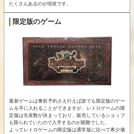
ョン
たくさんあるのが現状です。
買取価格
買取価格
買取価格
540
520
512
限定版のゲーム
真・女神転生NIN
ウルトラパズル
サウザンドラン
E スタンドアロ
ボブル
ド
ーン版 デラック
スパック
買取価格
買取価格
買取価格
500
456
450
サイレントヒル2
コンデムド サ
ぷよぷよフィー
最新ゲームは事前予約さえ行えば誰でも限定版のゲー
最期の詩（SILE
イコクライム
バー
NT HILL2）
ムを手に入れることができますが、レトロゲームの限
定版は生産数が決まっており、販売しているショップ
買取価格
買取価格
買取価格
も限られていたので入手するのが困難でした。
439
430
400
よってレトロゲームの限定版は通常版に比べて希少価