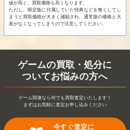
値が高く、買取価格も高くなります。
ただし、限定版に付属していた特典などを無くしてし
ファントムダス
SCARLET NEXU
ファントムクラ
ト
S
ッシュ
まうと買取価格が大きく減額され、通常版の価格と大
差がなくなってしまうので注意してください。
買取価格
買取価格
買取価格
400
400
400
鉄騎大戦
パンツァードラ
式神の城 EVOLU
グーン オルタ
TION 紅
ゲームの買取・処分に
（初回限定版）
ついてお悩みの方へ
買取価格
買取価格
買取価格
400
393
340
ゲーム関連なら何でも買取査定いたします！
魔牙霊
ブレイクダウ
SWAT:Global Str
まずはお気軽に査定お申し込みください
ン cero15
ike Team
買取価格
買取価格
買取価格
340
312
300
今すぐ査定に