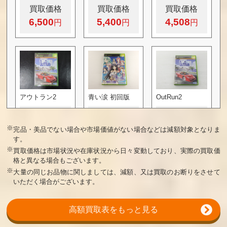
買取価格
買取価格
買取価格
6,500
5,400
4,508
アウトラン2
青い涙 初回版
OutRun2
買取価格
買取価格
買取価格
4,050
3,600
3,500
※
完品・美品でない場合や市場価値がない場合などは減額対象となりま
す。
※
買取価格は市場状況や在庫状況から日々変動しており、実際の買取価
格と異なる場合もございます。
※
大量の同じお品物に関しましては、減額、又は買取のお断りをさせて
いただく場合がございます。
FATAL FRAME
メタルウルフカ
ダブルスティー
高額買取表をもっと見る
零 スペシャルエ
オス
ル The second C
ディション
lash