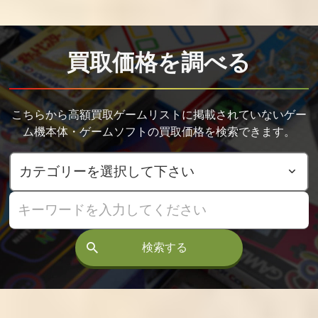
買取価格
買取価格
買取価格
3,100
2,700
2,244
買取価格を調べる
テネレッツァ
ソニック ライダ
スパイクアウト
ーズ
バトルストリー
ト
こちらから高額買取ゲームリストに掲載されていないゲー
買取価格
買取価格
買取価格
ム機本体・ゲームソフトの買取価格を検索できます。
2,220
2,100
1,800
C・A・T サイバ
ドリホー
テクモクラシッ
ーアタックチー
クアーケード
ム
検索する
買取価格
買取価格
買取価格
1,800
1,748
1,700