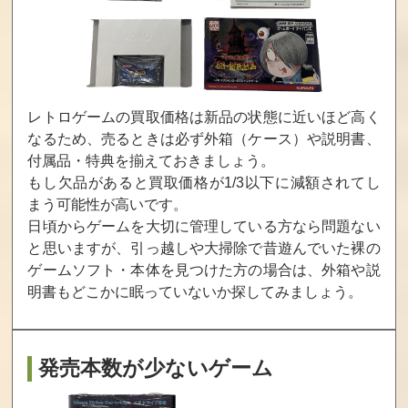
カプコンファイ
式神の城 EVOLU
THE KING OF FI
ティングジャム
TION 藍
GHTERS NEOW
AVE
買取価格
買取価格
買取価格
993
783
750
レトロゲームの買取価格は新品の状態に近いほど高く
なるため、売るときは必ず外箱（ケース）や説明書、
付属品・特典を揃えておきましょう。
Sudeki～千年の
メタルスラッグ3
ソニックメガコ
暁の物語～
レクションプラ
もし欠品があると買取価格が1/3以下に減額されてし
ス
まう可能性が高いです。
日頃からゲームを大切に管理している方なら問題ない
買取価格
買取価格
買取価格
と思いますが、引っ越しや大掃除で昔遊んでいた裸の
735
720
720
ゲームソフト・本体を見つけた方の場合は、
外箱や説
明書もどこかに眠っていないか探してみましょう。
機甲兵団ジェイ
SNK VS. CAPC
赤い刀真（限定
フェニックス プ
OM SVC CHAO
版）
ラス大河原邦男V
S cero12
er.
発売本数が少ないゲーム
買取価格
買取価格
買取価格