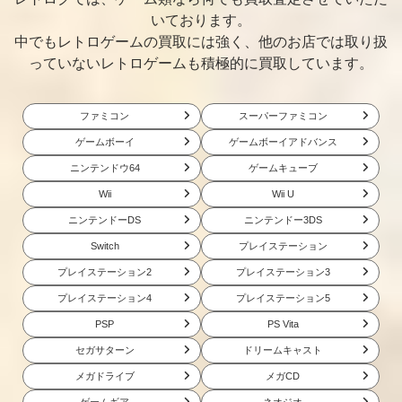
いております。
中でもレトロゲームの買取には強く、他のお店では取り扱
っていないレトロゲームも積極的に買取しています。
ファミコン
スーパーファミコン
ゲームボーイ
ゲームボーイアドバンス
ニンテンドウ64
ゲームキューブ
Wii
Wii U
ニンテンドーDS
ニンテンドー3DS
Switch
プレイステーション
プレイステーション2
プレイステーション3
プレイステーション4
プレイステーション5
PSP
PS Vita
セガサターン
ドリームキャスト
メガドライブ
メガCD
ゲームギア
ネオジオ