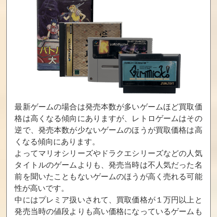
720
706
706
ザ・キング・オ
O・TO・GI～百
サーカスドライ
ブ・ファイター
鬼討伐絵巻～ス
ブ
ズ2002
ペシャルパック
買取価格
買取価格
買取価格
700
690
680
最新ゲームの場合は発売本数が多いゲームほど買取価
格は高くなる傾向にありますが、レトロゲームはその
ファントムダス
ソニックヒーロ
エンジェリッ
ト (初回版)
ーズ
ク・コンサート
逆で、発売本数が少ないゲームのほうが買取価格は高
スペシャルBOX
くなる傾向にあります。
買取価格
買取価格
買取価格
よってマリオシリーズやドラクエシリーズなどの人気
600
600
550
タイトルのゲームよりも、発売当時は不人気だった名
前を聞いたこともないゲームのほうが高く売れる可能
性が高いです。
メタルスラッグ4
ストリートファ
ギルティギアイ
中にはプレミア扱いされて、買取価格が１万円以上と
[初回版]
イター アニバー
スカ（初回版）
発売当時の値段よりも高い価格になっているゲームも
サリーコレクシ