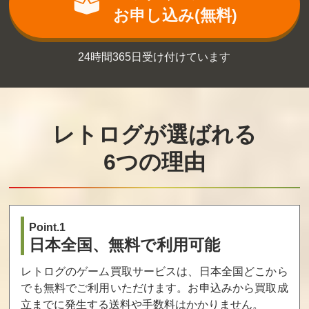
お申し込み(無料)
パンツァードラ
パンツァードラ
エッグマニア
グーン オルタ
グーン オル
24時間365日受け付けています
タ （プラチナ
コレクション）
買取価格
買取価格
買取価格
261
243
208
レトログが選ばれる
6つの理由
グランド・セフ
エグザスケルト
フライトアカデ
ト・オート（ダ
ン
ミー
ブルパック）
買取価格
買取価格
買取価格
206
201
200
Point.1
日本全国、無料で利用可能
レトログのゲーム買取サービスは、日本全国どこから
WWE RAW（LI
ぷらすぷらむ2
MITED EDITIO
でも無料でご利用いただけます。お申込みから買取成
N）
立までに発生する送料や手数料はかかりません。