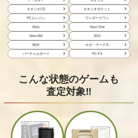
ネオジオCD
ネオジオポケット
PCエンジン
ワンダースワン
Xbox
Xbox One
Xbox360
3DO
MSX
セガ・マークⅢ
バーチャルボーイ
PC-FX
こんな状態のゲームも
査定対象‼