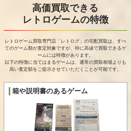
サイヴァリア2
メタルスラッグ5
ダイナソーハン
エクステンドエ
ティング
高価買取できる
ディション
レトロゲームの特徴
買取価格
買取価格
買取価格
1,700
1,600
1,500
レトロゲーム買取専門店「レトログ」の宅配買取は、すべ
てのゲーム類が査定対象ですが、
特に高値で買取できるゲ
式神の城2
NINJA GAIDEN
レンタヒーロー
BLACK cero18
ームには特徴があります。
以下の特徴に当てはまるゲームは、通常の買取相場よりも
買取価格
買取価格
買取価格
高い査定額をご提示させていただくことが可能です。
1,300
1,245
1,210
箱や説明書のあるゲーム
N.U.D.E.@
コンカー：Live a
Atari Anthology
nd Reloaded
買取価格
買取価格
買取価格
1,200
1,000
1,000