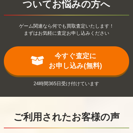
ついてお悩みの方へ
買取価格
買取価格
買取価格
540
540
540
ゲーム関連なら何でも買取査定いたします！
まずはお気軽に査定お申し込みください
いますぐお兄ち
やはりゲームで
STEINS;GATE
ゃんに妹だって
も俺の青春ラブ
線形拘束のフェ
いいたい! 限定版
コメはまちがっ
ノグラム 限定版
ている。 限定版
今すぐ査定に
買取価格
買取価格
買取価格
お申し込み(無料)
540
540
540
24時間365日受け付けています
英雄＊戦姫 限定
果つることなき
ナツメグ
版
未来ヨリ
買取価格
買取価格
買取価格
540
522
513
ご利用されたお客様の声