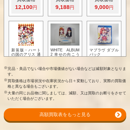
12,100
9,188
9,000
新装版・ハート
WHITE ALBUM
マブラヴ ダブル
の国のアリス 通
2 幸せの向こう
パック
常版
側「にいてん
ご」同梱パック
※
完品・美品でない場合や市場価値がない場合などは減額対象となりま
買取価格
買取価格
買取価格
す。
※
6,000
4,200
4,000
買取価格は市場状況や在庫状況から日々変動しており、実際の買取価
格と異なる場合もございます。
※
大量の同じお品物に関しましては、減額、又は買取のお断りをさせて
いただく場合がございます。
高額買取表をもっと見る
かまいたちの夜
英雄伝説 空の軌
遙かなる時空の
輪廻彩声
跡 Evolution 三
中で3 Ultimate