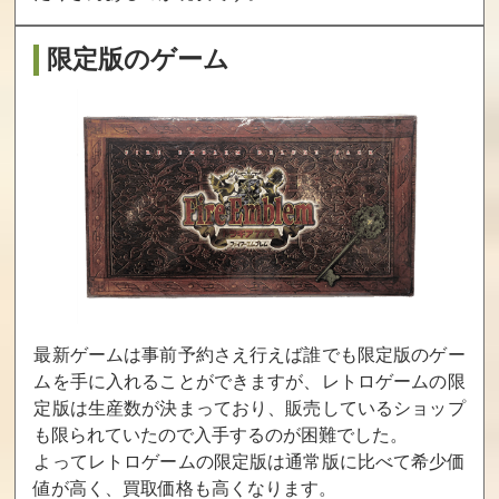
1,300
1,300
1,300
限定版のゲーム
バレットガール
スクール・ウォ
冴えない彼女の
ズ2
ーズ 全巻パック
育てかたblessing
本編 ＆ 卒業戦線
flowers 初回限定
豪華版
版
買取価格
買取価格
買取価格
1,275
1,260
1,260
ガレリアの地下
英雄伝説 空の軌
俺たちに翼はな
迷宮と魔女ノ旅
跡 the 3rd Evolut
い 通常版
団 通常版
ion 通常版
最新ゲームは事前予約さえ行えば誰でも限定版のゲー
買取価格
買取価格
買取価格
ムを手に入れることができますが、レトロゲームの限
1,200
1,200
1,200
定版は生産数が決まっており、販売しているショップ
も限られていたので入手するのが困難でした。
よってレトロゲームの限定版は通常版に比べて希少価
値が高く、買取価格も高くなります。
12時の鐘とシン
メイキング ラバ
DEAD OR ALIVE