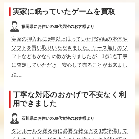
AIR
ワールドラリー
Let’s try Bass Fi
チャンピオンシ
shing FISH ON
実家に眠っていたゲームを買取
ップ
NEXT
買取価格
買取価格
買取価格
福岡県にお住いの30代男性のお客様より
510
500
500
実家の押入れに5年以上眠っていたPSVitaの本体や
ソフトを買い取りいただきました。ケース無しのソ
クリミナルガー
もっと姉、ちゃ
アドベンチャ
フトなどもかなりの数がありましたが、1点1点丁寧
ルズ INVITATIO
んとしようよ
ー・タイム ネー
N
っ！+PLUS
ムレス王国の3人
に査定していただき、安心して売ることが出来まし
のプリンセス
た。
買取価格
買取価格
買取価格
500
500
500
丁寧な対応のおかげで不安なく利
用できました
よるのないくに2
この素晴らしい
閃乱カグラ ESTI
新月の花嫁
世界に祝福を! こ
VAL VERSUS 少
石川県にお住いの30代女性のお客様より
プレミアムBOX
の欲深いゲーム
女達の選択 にゅ
に審判を! 限定版
うにゅうDXパッ
ク
ダンボールや送る時に必要な物などを1式準備して