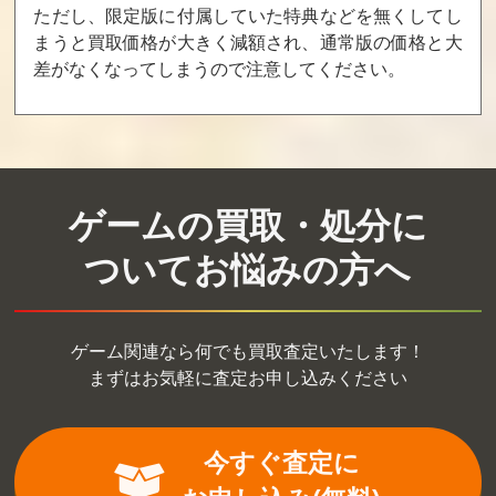
デレラ シンデレ
ーズ
Xtreme 3 Venus
ただし、限定版に付属していた特典などを無くしてし
ラシリーズ・ト
リプル全巻パッ
まうと買取価格が大きく減額され、通常版の価格と大
ク
差がなくなってしまうので注意してください。
買取価格
買取価格
買取価格
1,200
1,200
1,170
アルカナ・ファ
EVE Burst error
キャサリン・フ
ゲームの買取・処分に
ミリア La storia
R 限定版
ルボディ
della Arcana Fa
miglia Ancora
ついてお悩みの方へ
買取価格
買取価格
買取価格
1,080
1,080
1,021
ゲーム関連なら何でも買取査定いたします！
まずはお気軽に査定お申し込みください
ガレリアの地下
源氏恋絵巻 通常
スクール・ウォ
迷宮と魔女ノ旅
版
ーズ ～全巻パッ
団 初回限定版
ク 本編 ＆ 卒業
戦線～ 通常版
今すぐ査定に
買取価格
買取価格
買取価格