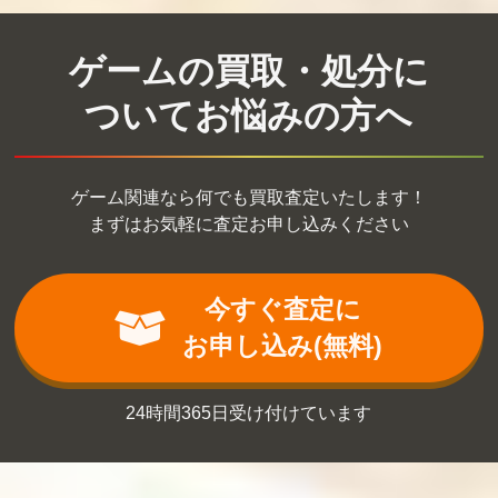
英雄伝説 空の軌
ノラと皇女と野
ゴールデンタイ
跡 SC Evolution
良猫ハート2
ム Vivid Memorie
通常版
s 初回限定版
ゲームの買取・処分に
買取価格
買取価格
買取価格
ついてお悩みの方へ
720
720
720
キスアト 限定版
薄桜鬼 真改 風ノ
ひとつ飛ばし恋
ゲーム関連なら何でも買取査定いたします！
章/華ノ章 限定版
愛Ⅴ 限定版
ツインパック
まずはお気軽に査定お申し込みください
買取価格
買取価格
買取価格
720
700
700
今すぐ査定に
お申し込み(無料)
大戦略 大東亜興
咲-Saki- 全国編P
ダライアスバー
亡史3 第二次世
lus
スト クロニクル
界大戦勃発! 枢軸
セイバーズ
24時間365日受け付けています
軍対連合軍 全世
界戦
買取価格
買取価格
買取価格