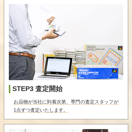
Edition 通常版
買取価格
買取価格
買取価格
600
600
570
ものべの pure s
信長の野望 天道
To Heart2 ダンジ
mile 通常版
with パワーアッ
ョントラベラー
プキット 「信長
ズ プレミアムエ
の野望」30周年
ディション
謝恩キャンペー
ンパック
買取価格
買取価格
買取価格
570
570
540
STEP3 査定開始
お品物が当社に到着次第、専門の査定スタッフが
祝姫 －祀－
DIABOLIK LOVE
シャリーのアト
1点ずつ査定いたします。
RS LOST EDEN
リエ Plus ～黄昏
通常版
の海の錬金術士
～ プレミアムボ
ックス