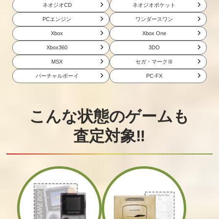
ネオジオCD
ネオジオポケット
スーパーロボッ
ワガママハイス
IA/VT COLORFU
PCエンジン
ワンダースワン
ト大戦X プレミ
ペック 限定版
LクリスタルBOX
アムアニメソン
Xbox
Xbox One
グ＆サウンドエ
ディション
Xbox360
3DO
MSX
セガ・マークⅢ
買取価格
買取価格
買取価格
810
800
800
バーチャルボーイ
PC-FX
スカルガールズ
相州戦神館學園
DEAD OR ALIVE
こんな状態のゲームも
2ndアンコール S
八命陣 天の刻 通
Xtreme3 Venus
kull Heart Box
常版
限定版
査定対象‼
買取価格
買取価格
買取価格
800
800
800
下天の華 with 夢
朧村正（再販
朧村正
灯り 愛蔵版 [通
版）
常版]