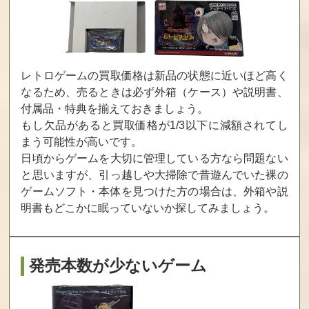
買取価格
買取価格
買取価格
2,200
2,145
2,070
バレットガール
新装版・魔法使
英雄伝説 空の軌
レトロゲームの買取価格は新品の状態に近いほど高く
ズ ファンタジア
いとご主人様 通
跡 the 3rd Evolut
なるため、売るときは必ず外箱（ケース）や説明書、
常版
ion 限定版
付属品・特典を揃えておきましょう。
買取価格
買取価格
買取価格
もし欠品があると買取価格が1/3以下に減額されてし
2,026
2,000
2,000
まう可能性が高いです。
日頃からゲームを大切に管理している方なら問題ない
と思いますが、引っ越しや大掃除で昔遊んでいた裸の
オメガラビリン
アンジェリーク
金色のコルダ3
ゲームソフト・本体を見つけた方の場合は、
外箱や説
スZ 限定版
ルトゥール 20th
フルボイス Spec
アニバーサリーB
ial 通常版
明書もどこかに眠っていないか探してみましょう。
OX
買取価格
買取価格
買取価格
1,863
1,800
1,800
発売本数が少ないゲーム