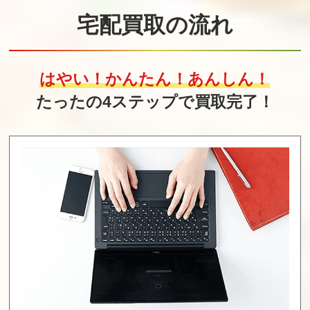
680
680
680
宅配買取の流れ
恋愛0キロメート
信長の野望・創
Fate/EXTELLA L
ルV
造 with パワーア
INK プレミアム
はやい！かんたん！あんしん！
ップキット
限定版
たったの4ステップで買取完了！
買取価格
買取価格
買取価格
680
675
660
アンジェリーク
UNDERTALE
ダライアスバー
ルトゥール トレ
スト クロニクル
ジャーBOX
セイバーズ LIMI
TED EDITION
買取価格
買取価格
買取価格
640
630
630
ダンジョントラ
かりぐらし恋
金色のコルダ2 ff
ベラーズ2 王立
愛 通常版
通常版