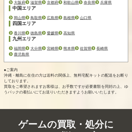
大阪府
滋賀県
京都府
和歌山県
奈良県
兵庫県
中国エリア
ホットライン マ
ZERO ESCAPE
新装版 お菓子な
岡山県
鳥取県
広島県
島根県
山口県
イアミ Collected
9時間9人9の扉
島のピーターパ
四国エリア
Edition
善人シボウデス
ン 通常版
ダブルパック
香川県
徳島県
愛媛県
高知県
九州エリア
買取価格
買取価格
買取価格
540
540
540
福岡県
大分県
宮崎県
熊本県
佐賀県
長崎県
鹿児島県
スロッターマニ
この青空に約束
英国探偵ミステ
●ご案内
ア5 学園黙示録
を― 通常版
リア The Crown
沖縄・離島に在住の方は送料の関係上、無料宅配キットの配送をお断り
HIGHSCHOOL O
通常版
しております。
F THE DEAD
買取をご希望されますお客様は、お手数ですが必要書類を同封の上、ゆ
買取価格
買取価格
買取価格
うパックの着払いにてお送りいただきますようお願いいたします。
540
540
540
ハーヴェストオ
オメルタ CODE:
鯨神のティアス
ゲームの買取・処分に
ーバーレイ 限定
TYCOON戒 通常
ティラ 限定版
版
版