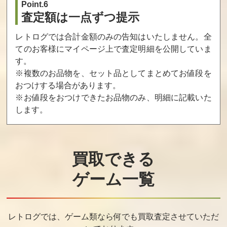
Point.6
査定額は一点ずつ提示
結城友奈は勇者
ハナヤマタ よさ
新装版 お菓子な
である 樹海の記
こいLIVE! カラ
島のピーターパ
レトログでは合計金額のみの告知はいたしません。全
憶 限定版
フル文化祭BOX
ン 豪華版
てのお客様にマイページ上で査定明細を公開していま
買取価格
買取価格
買取価格
す。
900
900
900
※複数のお品物を、セット品としてまとめてお値段を
おつけする場合があります。
※お値段をおつけできたお品物のみ、明細に記載いた
スロッターマニ
慟哭そして... 通
戦国乙女 ～LEG
します。
ア5 BLACK LAG
常版
END BATTLE～
OON
プレミアムエデ
ィション
買取価格
買取価格
買取価格
買取できる
900
900
900
ゲーム一覧
俺たちに翼はな
ダンジョントラ
英雄伝説 空の軌
い 限定版
ベラーズ2 王立
跡 SC Evolution
図書館とマモノ
限定版
レトログでは、ゲーム類なら何でも買取査定させていただ
の封印