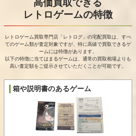
高価買取できる
シルヴァリオ・
金色のコルダ3 A
マブラヴ オルタ
レトロゲームの特徴
トリニティ Beyo
notherSky feat.
ネイティヴ
nd the Horizon
神南/至誠館/天音
通常版
学園 通常版
買取価格
買取価格
買取価格
レトロゲーム買取専門店「レトログ」の宅配買取は、すべ
2,700
2,600
2,500
てのゲーム類が査定対象ですが、
特に高値で買取できるゲ
ームには特徴があります。
以下の特徴に当てはまるゲームは、通常の買取相場よりも
Steins; Gate（シ
迷宮クロスブラ
ToLOVEるダー
高い査定額をご提示させていただくことが可能です。
ュタインズ・ゲ
ッド インフィニ
クネス バトルエ
ート） ダブルパ
ティ Ultimate
クスタシー限定
ック 初回限定版
版
買取価格
買取価格
買取価格
箱や説明書のあるゲーム
2,400
2,400
2,250
スロッターマニ5
とらぶるダーク
イヴリバーステ
絶対衝激2
ネストゥループ
ラー
リンセス 限定版