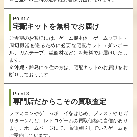
WHITE ALBUM
WHITE ALBUM
マブラヴ
2 幸せの向こう
2 幸せの向こう
側 通常版（PSVI
側 BEST版
Point.2
TA）
宅配キットを無料でお届け
買取価格
買取価格
買取価格
ご希望のお客様には、ゲーム機本体・ゲームソフト・
960
952
950
周辺機器を送るために必要な宅配キット（ダンボー
ル、ガムテープ、緩衝材など）を無料でお届けいたし
ます。
遙かなる時空の
閃乱カグラ -少女
クロスアンジュ
中で3 Ultimate
達の証明- にゅう
天使と竜の輪舞t
※沖縄・離島に在住の方は、宅配キットのお届けをお
にゅうDXパック
r.
断りしております。
買取価格
買取価格
買取価格
940
921
916
Point.3
専門店だからこその買取査定
ガールフレンド
遙かなる時空の
ニル･アドミラリ
ファミコンやゲームボーイをはじめ、プレステやセガ
(仮) きみと過ご
中で Ultimate
の天秤 ツインパ
サターンなど、レトロゲームの買取価格に自信があり
す夏休み 夏のマ
通常版
ック
ドンナひとりじ
ます。ホームページにて、高価買取しているゲームも
めBOX
ご案内しています。