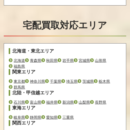
ドデュアル
ル
買取価格
買取価格
買取価格
540
540
540
宅配買取対応エリア
執事が姫（ある
この大空に、翼
ドラマティカル
じ）を選ぶとき
をひろげて CRUI
マーダー リコー
初回限定版
SE SIGN 限定版
ド 限定版
北海道・東北エリア
買取価格
買取価格
買取価格
北海道
青森県
秋田県
岩手県
宮城県
山形県
540
540
540
福島県
関東エリア
東京都
神奈川県
千葉県
埼玉県
茨城県
栃木県
群馬県
銀星将棋 強天怒
シルヴァリオ・
アーシャのアト
闘風雷神
ヴェンデッタ Ve
リエ Plus 黄昏の
北陸・甲信越エリア
rse of Orpeus 通
大地の錬金術士
常版
プレミアムボッ
石川県
富山県
福井県
新潟県
山梨県
長野県
クス
東海エリア
買取価格
買取価格
買取価格
岐阜県
静岡県
愛知県
三重県
関西エリア
540
540
540