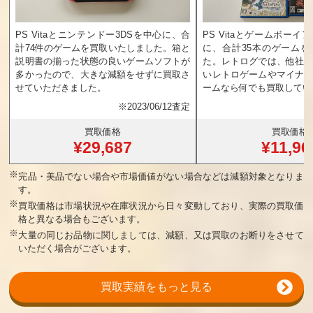
PS Vitaとニンテンドー3DSを中心に、合
PS Vitaとゲームボー
計74件のゲームを買取いたしました。箱と
に、合計35本のゲーム
説明書の揃った状態の良いゲームソフトが
た。レトログでは、他社
多かったので、大きな減額をせずに買取さ
いレトロゲームやマイナ
せていただきました。
ームなら何でも買取してい
※
2023/06/12査定
買取価格
買取価格
¥29,687
¥11,96
※
完品・美品でない場合や市場価値がない場合などは減額対象となりま
す。
※
買取価格は市場状況や在庫状況から日々変動しており、実際の買取価
格と異なる場合もございます。
※
大量の同じお品物に関しましては、減額、又は買取のお断りをさせて
いただく場合がございます。
買取実績をもっと見る