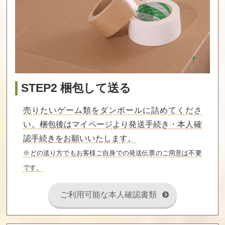
デザイア
甘えかたは彼女
ぎゃる☆がん だ
なりに。[通常版]
ぶるぴーす 限定
版
買取価格
買取価格
買取価格
600
600
600
STEP2 梱包して送る
売りたいゲーム類をダンボールに詰めてくださ
やはりゲームで
死神と少女
英雄伝説 零の軌
い。梱包後はマイページより発送手続き・本人確
も俺の青春ラブ
跡 Evolution キ
コメはまちがっ
ャラアニ限定BO
認手続きをお願いいたします。
ている。続 限定
X
版
※どの送り方でもお客様ご自身での発送伝票のご用意は不要
買取価格
買取価格
買取価格
です。
600
600
600
ご利用可能な本人確認書類
シロガネ×スピリ
学園K -Wonderfu
大戦略エクシー
ッツ! 通常版
l School Days- 5
ド2