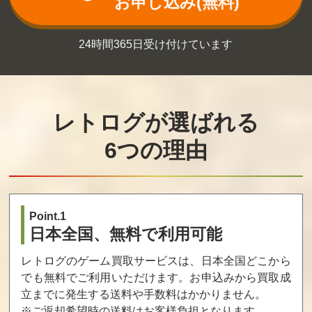
お申し込み(無料)
1,000
1,000
1,000
24時間365日受け付けています
英雄伝説 空の軌
源氏恋絵巻 豪華
プラスティッ
跡 SC Evolution
版
ク・メモリーズ
キャラアニ限定B
通常版
OX
レトログが選ばれる
買取価格
買取価格
買取価格
1,000
1,000
1,000
6つの理由
終わる世界とバ
サイレントヒル
12時の鐘とシン
ースデイ
ブック・オブ・
デレラ シンデレ
メモリーズ
ラシリーズ・ト
Point.1
リプル全巻パッ
日本全国、無料で利用可能
ク 豪華版
買取価格
買取価格
買取価格
レトログのゲーム買取サービスは、日本全国どこから
1,000
998
990
でも無料でご利用いただけます。お申込みから買取成
立までに発生する送料や手数料はかかりません。
※ご返却希望時の送料はお客様負担となります。