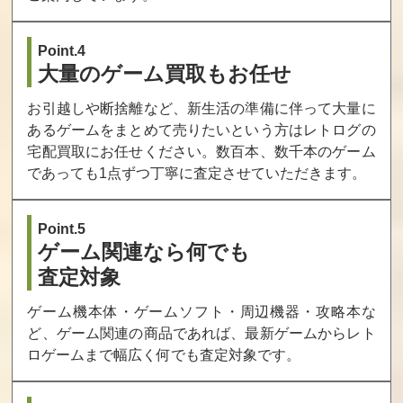
買取価格
買取価格
買取価格
915
900
900
Point.4
大量のゲーム買取もお任せ
三国志 13 with
サージュコンチ
彼女 (あのコ) は
お引越しや断捨離など、新生活の準備に伴って大量に
パワーアップキ
ェルト・エージ
オレからはなれ
あるゲームをまとめて売りたいという方はレトログの
ット
ェントツインパ
ない 初回限定版
ック
宅配買取にお任せください。数百本、数千本のゲーム
であっても1点ずつ丁寧に査定させていただきます。
買取価格
買取価格
買取価格
900
900
900
Point.5
ゲーム関連なら何でも
VALKYRIE DRIV
アイキス
アメイジング・
査定対象
E -BHIKKHUNI-
スパイダーマン
Bikini Party Editi
北米版 THE AM
on
AZING SPIDER
ゲーム機本体・ゲームソフト・周辺機器・攻略本な
MAN
ど、ゲーム関連の商品であれば、最新ゲームからレト
買取価格
買取価格
買取価格
ロゲームまで幅広く何でも査定対象です。
900
900
900