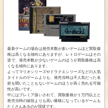
セヴンデイズ あ
To LOVEる-とら
雷子（クロン）
なたとすごす七
ぶる- ダークネス
応援セット
日間
トゥループリン
セス 通常版
買取価格
買取価格
買取価格
1,800
1,757
1,500
テイルズ・オ
CHAOS;HEAD D
遙かなる時空の
ブ・ハーツ R Lin
UAL カオスヘッ
中で6 幻燈ロン
最新ゲームの場合は発売本数が多いゲームほど買取価
k Edition
ドデュアル 限定
ド ハネムーンB
格は高くなる傾向にありますが、レトロゲームはその
版
OX
逆で、発売本数が少ないゲームのほうが買取価格は高
買取価格
買取価格
買取価格
くなる傾向にあります。
1,500
1,440
1,400
よってマリオシリーズやドラクエシリーズなどの人気
タイトルのゲームよりも、発売当時は不人気だった名
前を聞いたこともないゲームのほうが高く売れる可能
Starry☆Sky Aut
とことん麻雀!女
EVE Burst error
性が高いです。
umn Stories
流プロに挑戦!徹
R 通常版
萬女神スペシャ
中にはプレミア扱いされて、買取価格が１万円以上と
ル
発売当時の値段よりも高い価格になっているゲームも
たくさんあるのが現状です。
買取価格
買取価格
買取価格