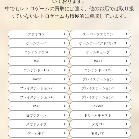
いております。
買取価格
買取価格
買取価格
中でもレトロゲームの買取には強く、他のお店では取り扱
900
881
880
っていないレトロゲームも積極的に買取しています。
ファミコン
スーパーファミコン
マクロスΔスクラ
～ワールド・ラ
クリミナルガー
ンブル ルンピカ
リー・チャンピ
ルズ2 限定版
ゲームボーイ
ゲームボーイアドバンス
♪サウンドエディ
オンシップ～
ション
ニンテンドウ64
ゲームキューブ
Wii
Wii U
買取価格
買取価格
買取価格
858
840
830
ニンテンドーDS
ニンテンドー3DS
Switch
プレイステーション
プレイステーション2
プレイステーション3
DEAD OR ALIVE
ドラマティカル
あやかしごはん
プレイステーション4
プレイステーション5
5 PLUS コレク
マーダー リコー
～おおもりっ!～
ターズエディシ
ド
初回限定版
PSP
PS Vita
ョン
セガサターン
ドリームキャスト
買取価格
買取価格
買取価格
メガドライブ
メガCD
821
810
810
ゲームギア
ネオジオ