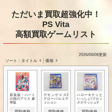
ただいま買取超強化中！
PS Vita
高額買取ゲームリスト
2026/08/08更新
ソート：
タイトル
価格
新装版・ハート
デモンゲイズ2
ハローキティと
の国のアリス 豪
グローバルエデ
いっしょ!ブロッ
華版
ィション
ククラッシュV
買取価格
買取価格
買取価格