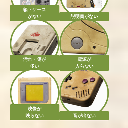
買取価格
買取価格
買取価格
箱・ケース
800
771
765
がない
説明書がない
添いカノ ぎゅっ
限界凸旗 セブン
特殊報道部
と抱きしめて
パイレーツ 限定
版
買取価格
買取価格
買取価格
750
750
750
汚れ・傷が
電源が
多い
入らない
STREET FIGHT
劇場版 魔法少女
鏡界の白雪 限定
ER X 鉄拳
まどか☆マギカ
版
The Battle Penta
gram 限定版BOX
買取価格
買取価格
買取価格
750
735
720
映像が
映らない
音が出ない