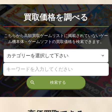
昧
トレジャーBOX
買取価格
買取価格
買取価格
買取価格を調べる
3,600
3,600
3,300
こちらから高額買取ゲームリストに掲載されていないゲー
新装版 クリムゾ
新装版・魔法使
イヴリバーステ
ン・エンパイア
いとご主人様 豪
ラー EVE rebirth
ム機本体・ゲームソフトの買取価格を検索できます。
豪華版
華版
terror 初回限定版
買取価格
買取価格
買取価格
3,200
3,200
3,100
風雨来記3
雷子（クロン）
Starry☆Sky -Wi
紺碧の章
nter Stories- ス
検索する
タ・スカ
買取価格
買取価格
買取価格
3,000
2,800
2,700