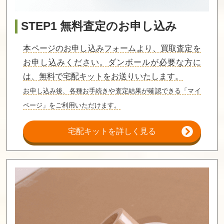
図書館とマモノ
の封印 プレミア
ムエディション
STEP1 無料査定のお申し込み
買取価格
買取価格
買取価格
本ページのお申し込みフォームより、買取査定を
630
630
620
お申し込みください。ダンボールが必要な方に
は、無料で宅配キットをお送りいたします。
遙かなる時空の
鏡界の白雪 通常
プリンセスは金
お申し込み後、各種お手続きや査定結果が確認できる「マイ
中で6 幻燈ロン
版
の亡者
ド トレジャーB
ページ」をご利用いただけます。
OX
買取価格
買取価格
買取価格
宅配キットを詳しく見る
610
600
600
金色のコルダ4
金色のコルダ4
英雄伝説 空の軌
トレジャーBOX
プラチナBOX
跡 FC Evolution
限定版
買取価格
買取価格
買取価格
600
600
600