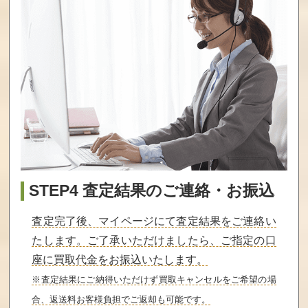
買取価格
買取価格
買取価格
540
540
540
CLANNAD
進撃の巨人 TRE
鯨神のティアス
ASURE BOX
ティラ 通常版
買取価格
買取価格
買取価格
540
540
540
ご注文はうさぎ
LOVELY×CATIO
シロガネ×スピリ
ですか?? Wonde
N 1＆2 限定版
ッツ! 限定版
STEP4 査定結果のご連絡・お振込
rful party! 限定版
査定完了後、マイページにて査定結果をご連絡い
買取価格
買取価格
買取価格
540
540
540
たします。ご了承いただけましたら、ご指定の口
座に買取代金をお振込いたします。
※査定結果にご納得いただけず買取キャンセルをご希望の場
CHAOS;HEAD D
さかあがりハリ
英雄*戦姫 通常版
合、返送料お客様負担でご返却も可能です。
UAL カオスヘッ
ケーン ポータブ