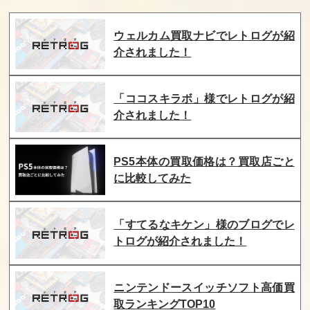
田代まさしのプ
アタックアニマ
スウィートホー
ウェルカム買取ナビでレトログが紹
リンセスがいっ
ル学園
ム
ぱい
介されました！
買取価格
買取価格
買取価格
4,500
4,500
4,500
「ココスキラボ」様でレトログが紹
介されました！
FC原人
蒼き狼と白き牝
なんてったっ
鹿 元朝秘史
て！ベースボー
ル子ガメ
PS5本体の買取価格は？買取店ごと
に比較してみた
買取価格
買取価格
買取価格
4,500
4,500
4,500
「すてるなキケン」様のブログでレ
トログが紹介されました！
イース3
妖精物語ロッ
ダブルドラゴ
ド・ランド
ン
ニンテンドースイッチソフト高価買
買取価格
買取価格
買取価格
取ランキングTOP10
4,500
4,500
4,300