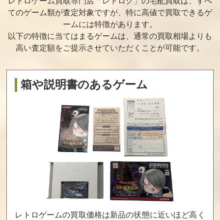
レトロゲーム買取専門店「レトログ」の宅配買取は、すべ
ブレイン
イバー
てのゲーム類が査定対象ですが、
特に高値で買取できるゲ
買取価格
買取価格
買取価格
ームには特徴があります。
30,000
27,000
26,500
以下の特徴に当てはまるゲームは、通常の買取相場よりも
高い査定額をご提示させていただくことが可能です。
メタルスレイダ
まじかるキッ
ミスピーチワ
ーグローリー
ズどろぴー
ールド
箱や説明書のあるゲーム
買取価格
買取価格
買取価格
25,000
25,000
25,000
トップヒット20
ぴょこたんの大
フリントストー
Vol.2
迷路
ン
買取価格
買取価格
買取価格
25,000
25,000
24,000
レトロゲームの買取価格は新品の状態に近いほど高く
キョロちゃんラ
重力装甲メタ
バッキーオヘ