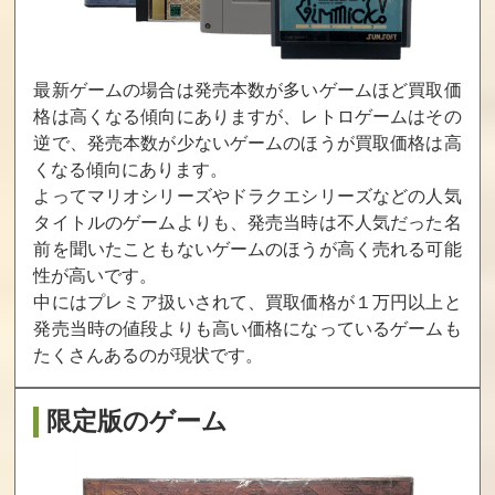
囲碁指南94
アテナ ATHENA
パラソルへんべ
え
買取価格
買取価格
買取価格
最新ゲームの場合は発売本数が多いゲームほど買取価
15,000
15,000
15,000
格は高くなる傾向にありますが、レトロゲームはその
逆で、発売本数が少ないゲームのほうが買取価格は高
くなる傾向にあります。
水滸伝withサウ
ソードマスタ
ダイナマイトバ
ンドウェア
ー
ットマン
よってマリオシリーズやドラクエシリーズなどの人気
タイトルのゲームよりも、発売当時は不人気だった名
買取価格
買取価格
買取価格
前を聞いたこともないゲームのほうが高く売れる可能
15,000
14,100
14,000
性が高いです。
中にはプレミア扱いされて、買取価格が１万円以上と
発売当時の値段よりも高い価格になっているゲームも
快傑ヤンチャ丸3
ゴーストバス
京都財テク殺人
たくさんあるのが現状です。
ターズ2
事件
買取価格
買取価格
買取価格
限定版のゲーム
14,000
13,800
13,200