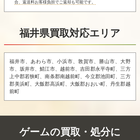
買取価格
買取価格
買取価格
合、返送料お客様負担でご返却も可能です。
7,000
6,800
6,700
福井県買取対応エリア
ロボコップ2
アドベンチャー
スパルタンX2
ズ・オブ・ロロ
買取価格
買取価格
買取価格
6,600
6,600
6,500
福井市、あわら市、小浜市、敦賀市、勝山市、大野
市、坂井市、鯖江市、越前市、吉田郡永平寺町、三方
上中郡若狭町、南条郡南越前町、今立郡池田町、三方
メタルファイタ
大工の源さん2
ワイリー＆ラ
ー ミュー
イトのロックボ
郡美浜町、大飯郡高浜町、大飯郡おおい町、丹生郡越
ード
前町
買取価格
買取価格
買取価格
6,500
6,500
6,500
ゲームの買取・処分に
The Legend of Z
ファイナルミッ
爆笑！スターも
elda ゼルダの伝
ション
のまね四天王
説 (NES)