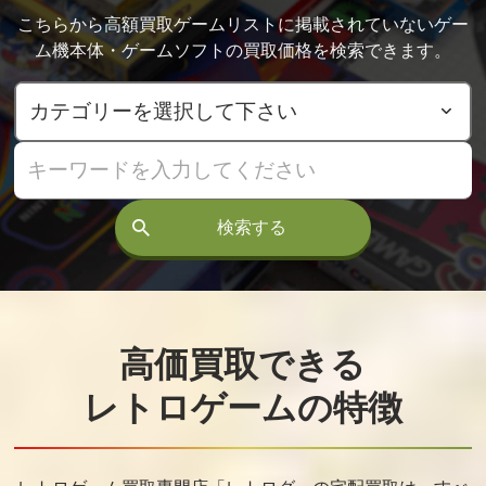
る
クル
こちらから高額買取ゲームリストに掲載されていないゲー
買取価格
買取価格
買取価格
ム機本体・ゲームソフトの買取価格を検索できます。
55,000
55,000
50,000
高橋名人の冒
悪魔城ドラキ
ジャウスト
険島4
ュラ
買取価格
買取価格
買取価格
検索する
43,000
36,000
35,000
ロックマン
F1センセーショ
維新の嵐withサ
ン
ウンドウェア
高価買取できる
買取価格
買取価格
買取価格
35,000
35,000
32,000
レトロゲームの特徴
特救指令ソル
魂斗羅
キャプテンセ