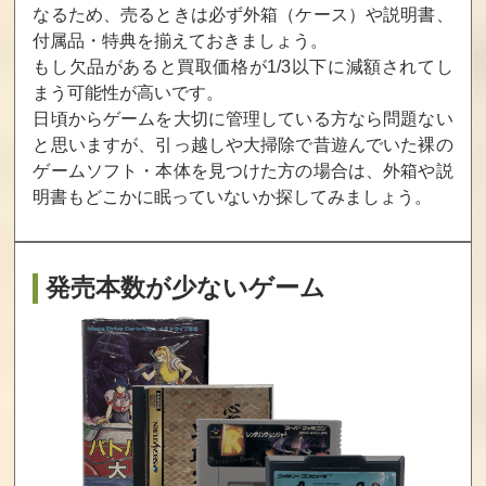
ンド
ルストーム
ア
なるため、売るときは必ず外箱（ケース）や説明書、
付属品・特典を揃えておきましょう。
買取価格
買取価格
買取価格
もし欠品があると買取価格が1/3以下に減額されてし
22,600
20,400
20,000
まう可能性が高いです。
日頃からゲームを大切に管理している方なら問題ない
と思いますが、引っ越しや大掃除で昔遊んでいた裸の
なかよしといっ
アドベンチャー
ゲバラ
ゲームソフト・本体を見つけた方の場合は、
外箱や説
しょ
ズ・オブ・ロロ2
明書もどこかに眠っていないか探してみましょう。
買取価格
買取価格
買取価格
18,600
18,600
18,000
発売本数が少ないゲーム
わんぱくコッ
熱血すとりー
ドキ！ドキ！遊
クンのグルメワ
とバスケット
園地
ールド
買取価格
買取価格
買取価格
17,500
16,000
16,000