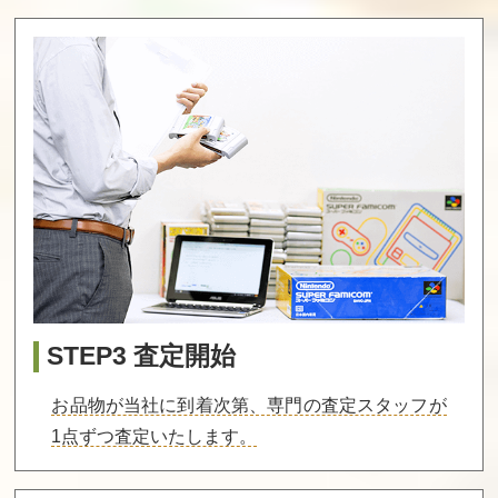
マッピー 後期版
ガーディック
ペーパーボーイ
外伝
買取価格
買取価格
買取価格
8,200
8,200
8,100
ソープパニック
おえかキッズ
マドゥーラの翼
アンパンマンの
ひらがなだいす
き
買取価格
買取価格
買取価格
STEP3 査定開始
8,000
8,000
8,000
お品物が当社に到着次第、専門の査定スタッフが
1点ずつ査定いたします。
スペランカー2
グランドマスタ
ガンナック
勇者への挑戦
ー