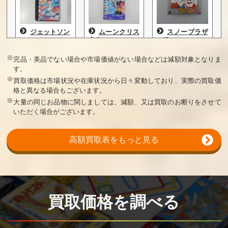
ジェットソン
ムーンクリス
スノーブラザ
タル
ース
買取価格
買取価格
買取価格
※
完品・美品でない場合や市場価値がない場合などは減額対象となりま
す。
80,000
80,000
75,000
※
買取価格は市場状況や在庫状況から日々変動しており、実際の買取価
格と異なる場合もございます。
※
大量の同じお品物に関しましては、減額、又は買取のお断りをさせて
いただく場合がございます。
高額買取表をもっと見る
オーバーホラ
バブルボブル
地底戦空バゾ
イゾン
2
ルダー
買取価格
買取価格
買取価格
75,000
70,000
60,000
買取価格を調べる
三つ目がとお
聖鈴伝説リッ
ギミック