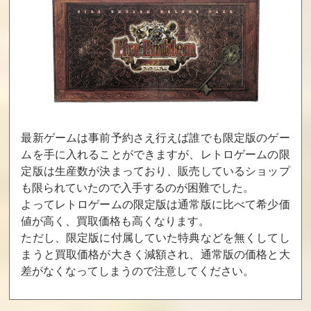
ドラゴンズレア
愛先生のO･SHI･
恐竜戦隊ジュウ
E･TEわたしの星
レンジャー
買取価格
買取価格
買取価格
13,020
13,000
13,000
たいむゾーン
電撃ビッグバ
アイドル八犬伝
ン！
最新ゲームは事前予約さえ行えば誰でも限定版のゲー
買取価格
買取価格
買取価格
ムを手に入れることができますが、レトロゲームの限
12,800
12,460
12,100
定版は生産数が決まっており、販売しているショップ
も限られていたので入手するのが困難でした。
よってレトロゲームの限定版は通常版に比べて希少価
ガーフィールド
スターウォーズ
暴れん坊天狗
値が高く、買取価格も高くなります。
の一週間
帝国の逆襲
ただし、限定版に付属していた特典などを無くしてし
買取価格
買取価格
買取価格
まうと買取価格が大きく減額され、通常版の価格と大
12,000
12,000
12,000
差がなくなってしまうので注意してください。