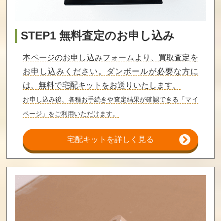
バトルトード
激亀忍者伝
ロボッ子ウォー
ズ
STEP1 無料査定のお申し込み
買取価格
買取価格
買取価格
10,000
10,000
9,600
本ページのお申し込みフォームより、買取査定を
お申し込みください。ダンボールが必要な方に
は、無料で宅配キットをお送りいたします。
キャッ党忍伝て
へべれけ
快傑ヤンチャ丸
やんでえ
お申し込み後、各種お手続きや査定結果が確認できる「マイ
ページ」をご利用いただけます。
買取価格
買取価格
買取価格
9,500
9,000
9,000
宅配キットを詳しく見る
突然！マッチョ
チップとデー
ロックマン6
マン
ルの大作戦2
買取価格
買取価格
買取価格
9,000
9,000
9,000