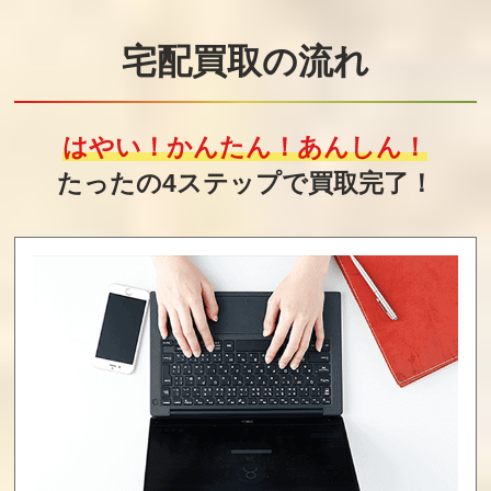
ろくでなしブル
闇の仕事人 KAG
ジャンピン・キ
ース
E
ッド ジャックと
宅配買取の流れ
豆の木ものがた
り
買取価格
買取価格
買取価格
10,000
10,000
10,000
はやい！かんたん！あんしん！
たったの4ステップで買取完了！
ヒットラーの復
ロックマン2
ダイハード
活
Dr.ワイリーの謎
買取価格
買取価格
買取価格
10,000
10,000
10,000
ターミネーター2
パズロット
カオスワールド
買取価格
買取価格
買取価格
10,000
10,000
10,000