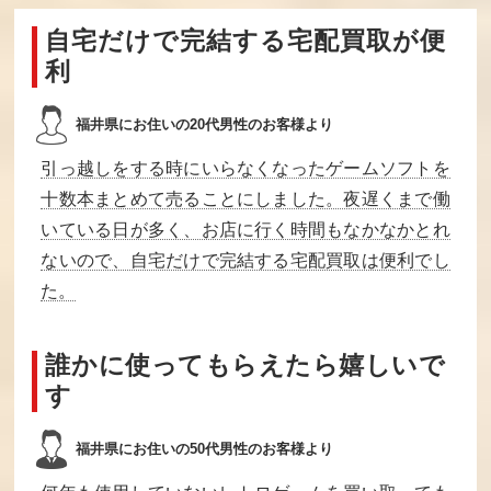
ちいさなおばけ
地獄極楽丸
チップとデール
アッチソッチコ
の大作戦
ッチ
自宅だけで完結する宅配買取が便
利
買取価格
買取価格
買取価格
6,000
6,000
6,000
福井県にお住いの20代男性のお客様より
引っ越しをする時にいらなくなったゲームソフトを
モアイくん
桃太郎伝説外伝
ILOVEソフトボ
ール
十数本まとめて売ることにしました。夜遅くまで働
いている日が多く、お店に行く時間もなかなかとれ
買取価格
買取価格
買取価格
ないので、自宅だけで完結する宅配買取は便利でし
6,000
6,000
6,000
た。
マジックキャン
リップルアイラ
フック
誰かに使ってもらえたら嬉しいで
ドル
ンド
す
買取価格
買取価格
買取価格
6,000
6,000
5,700
福井県にお住いの50代男性のお客様より