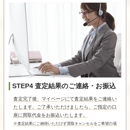
買取価格
買取価格
買取価格
7,600
7,600
7,500
赤川次郎の幽霊
ふしぎの海のナ
ダブルムーン伝
列車
ディア
説
買取価格
買取価格
買取価格
7,500
7,500
7,500
スターウォーズ
百の世界の物語
マイティファイ
（ビクター）
ナルファイト
STEP4 査定結果のご連絡・お振込
買取価格
買取価格
買取価格
7,500
7,000
7,000
査定完了後、マイページにて査定結果をご連絡い
たします。ご了承いただけましたら、ご指定の口
座に買取代金をお振込いたします。
甲竜伝説ヴィル
ミリピード
コスモポリス
ガスト外伝
ギャリバン
※査定結果にご納得いただけず買取キャンセルをご希望の場