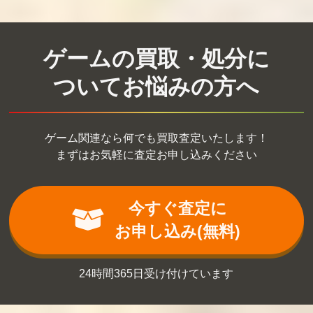
ウエスタンキッ
スーパー魂斗
川のぬし釣り
ズ
羅
買取価格
買取価格
買取価格
ゲームの買取・処分に
12,000
11,000
11,000
ついてお悩みの方へ
アバドックス
鳥人戦隊ジェッ
クライシスフ
トマン
ォース
ゲーム関連なら何でも買取査定いたします！
買取価格
買取価格
買取価格
まずはお気軽に査定お申し込みください
10,920
10,650
10,500
今すぐ査定に
バナナン王子の
魔法のプリンセ
闘魂倶楽部
お申し込み(無料)
大冒険
ス ミンキーモモ
買取価格
買取価格
買取価格
10,000
10,000
10,000
24時間365日受け付けています