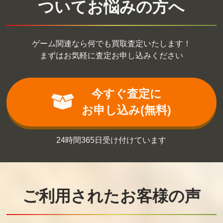
ついてお悩みの方へ
買取価格
買取価格
買取価格
6,500
6,500
6,400
ゲーム関連なら何でも買取査定いたします！
まずはお気軽に査定お申し込みください
マックスウォー
ピザポップ
エイトアイズ
リア
今すぐ査定に
買取価格
買取価格
買取価格
6,200
6,000
6,000
お申し込み(無料)
24時間365日受け付けています
ホーリーダイヴ
大工の源さん
ドレミッコ（デ
ァー
ィスクシステ
ム）
買取価格
買取価格
買取価格
6,000
6,000
6,000
ご利用されたお客様の声