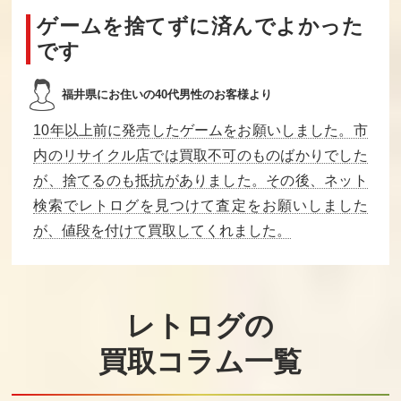
DRAGON WARR
パジャマヒーロ
魔天童子
ゲームを捨てずに済んでよかった
IOR2（NES）
ー
です
買取価格
買取価格
買取価格
5,000
5,000
5,000
福井県にお住いの40代男性のお客様より
10年以上前に発売したゲームをお願いしました。市
エイリアンシン
Jリーグ ファイ
2010ストリート
内のリサイクル店では買取不可のものばかりでした
ドローム
ティングサッカ
ファイター
ー
が、捨てるのも抵抗がありました。その後、ネット
検索でレトログを見つけて査定をお願いしました
買取価格
買取価格
買取価格
が、値段を付けて買取してくれました。
4,800
4,800
4,600
カケフくんのジ
ダークロード
けいさんゲーム
ャンプ天国
算数5・6年
レトログの
買取価格
買取価格
買取価格
買取コラム一覧
4,600
4,500
4,500