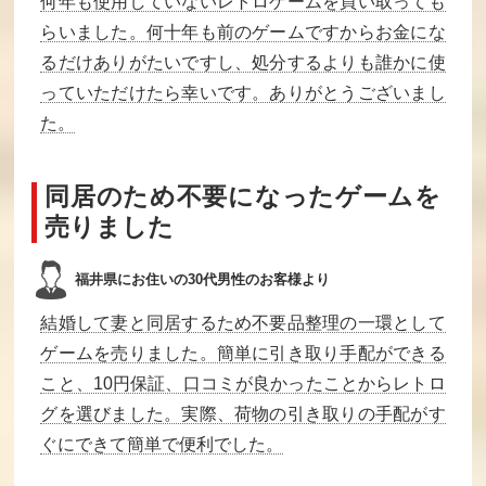
何年も使用していないレトロゲームを買い取っても
まじゃべんちゃ
鳴呼！野球人生
リトルマーメイ
らいました。何十年も前のゲームですからお金にな
ー麻雀戦記
一直線
ド
るだけありがたいですし、処分するよりも誰かに使
買取価格
買取価格
買取価格
っていただけたら幸いです。ありがとうございまし
5,600
5,600
5,600
た。
悪魔城伝説
ヘビーバレル
ガンデック
同居のため不要になったゲームを
買取価格
買取価格
買取価格
売りました
5,500
5,400
5,400
福井県にお住いの30代男性のお客様より
結婚して妻と同居するため不要品整理の一環として
パーマン2
悪魔城すぺし
けろっぴとけろ
ゃる ぼくドラキ
りーぬのスプラ
ゲームを売りました。簡単に引き取り手配ができる
ュラくん
ッシュボム
こと、10円保証、口コミが良かったことからレトロ
買取価格
買取価格
買取価格
グを選びました。実際、荷物の引き取りの手配がす
5,100
5,000
5,000
ぐにできて簡単で便利でした。