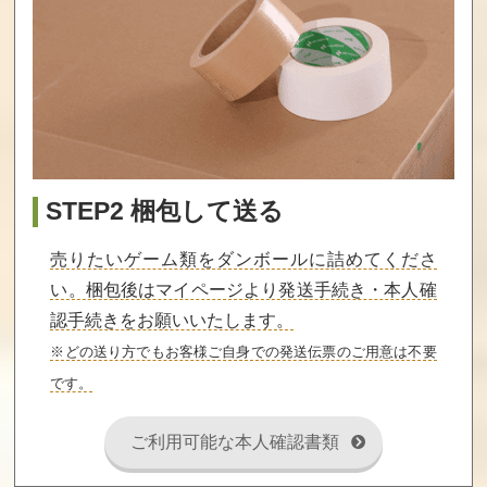
もえろツイン
脱獄
レイラ
ビー シナモン博
士を救え！
買取価格
買取価格
買取価格
9,000
9,000
9,000
STEP2 梱包して送る
信長の野望戦国
奇々怪界 怒涛編
ラフワールド
群雄伝withサウ
（ディスクシス
ンドウェア
テム）
売りたいゲーム類をダンボールに詰めてくださ
い。梱包後はマイページより発送手続き・本人確
買取価格
買取価格
買取価格
9,000
8,800
8,720
認手続きをお願いいたします。
※どの送り方でもお客様ご自身での発送伝票のご用意は不要
です。
ドラゴンファイ
NYニャンキーズ
フェラーリ
ター
ご利用可能な本人確認書類
買取価格
買取価格
買取価格
8,500
8,400
8,240