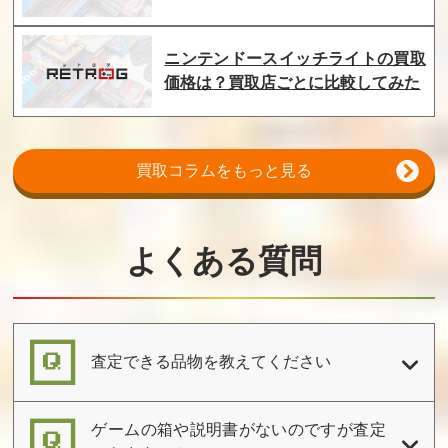
ニンテンドースイッチライトの買取
西遊記ワールド
快傑ヤンチャ丸2
わんぱくダック
価格は？買取店ごとに比較してみた
からくりランド
夢冒険ダックテ
イルズ
買取価格
買取価格
買取価格
4,200
4,200
4,200
買取コラムをもっと見る
龍牙 忍者クルセ
絵描衛門
超惑星戦記メタ
イダース
ファイト
よくある質問
買取価格
買取価格
買取価格
4,200
4,100
4,100
査定できる品物を教えてください
亀の恩返し
ビジネスウォー
おえかキッズ ア
ズ 最強の企業戦
ンパンマンとお
略M＆A
えかきしよう
ゲームの箱や説明書がないのですが査定