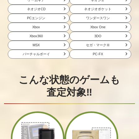
ネオジオCD
ネオジオポケット
PCエンジン
ワンダースワン
Xbox
Xbox One
Xbox360
3DO
MSX
セガ・マークⅢ
バーチャルボーイ
PC-FX
こんな状態のゲームも
査定対象‼