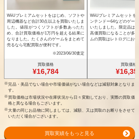
WiiUプレミアムセットをはじめ、ソフトや
WiiUプレミアムセットを
周辺機器など合計30点以上を買取いたしま
ンテンドー64などのゲーム
した。値段がつくソフトが多数あったた
いたしました。限定品は
め、合計買取価格が1万円を超える結果に
高価買取になることが多
なりました。たくさんのゲームをまとめて
ムの買取はレトログにお任
売るなら宅配買取が便利です。
※
2023/06/30査定
買取価格
買取価格
¥16,784
¥16,35
※
完品・美品でない場合や市場価値がない場合などは減額対象となりま
す。
※
買取価格は市場状況や在庫状況から日々変動しており、実際の買取価
格と異なる場合もございます。
※
大量の同じお品物に関しましては、減額、又は買取のお断りをさせて
いただく場合がございます。
買取実績をもっと見る