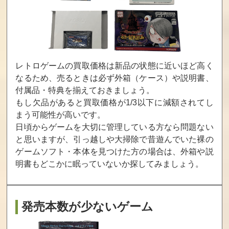
買取価格
買取価格
買取価格
300
300
250
藤子・F・不二雄
ぷよぷよテトリ
ディズニー イン
キャラクターズ
ス
フィニティ スタ
レトロゲームの買取価格は新品の状態に近いほど高く
大集合! SFドタ
ーター・パック
なるため、売るときは必ず外箱（ケース）や説明書、
バタパーティー!
!
付属品・特典を揃えておきましょう。
もし欠品があると買取価格が1/3以下に減額されてし
買取価格
買取価格
買取価格
まう可能性が高いです。
244
221
200
日頃からゲームを大切に管理している方なら問題ない
と思いますが、引っ越しや大掃除で昔遊んでいた裸の
ゲームソフト・本体を見つけた方の場合は、
外箱や説
Wii Fit U バラン
ソニック＆オー
ぷよぷよテトリ
スWiiボード (シ
ルスターレーシ
ス スペシャルプ
明書もどこかに眠っていないか探してみましょう。
ロ) ＋ フィット
ング TRANSFO
ライス
メーター セット
RMED
買取価格
買取価格
買取価格
発売本数が少ないゲーム
200
196
191