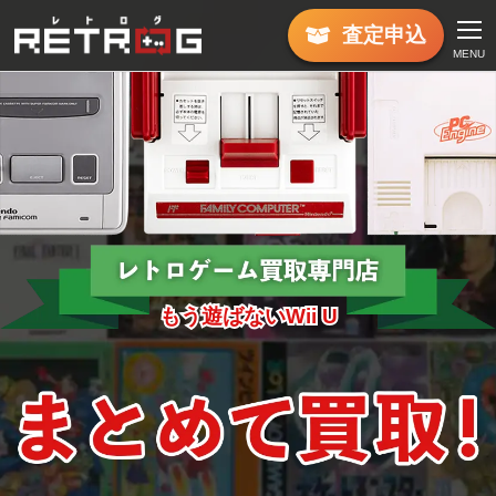
査定
申込
MENU
もう遊ばないWii U
もう遊ばないWii U