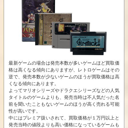
レイマン レジェ
ウォッチドッグ
幻影異聞録#FE
ンド
ス
Fortissimo Editio
n
買取価格
買取価格
買取価格
150
50
50
ズンバ フィット
三國志12
スカイランダー
ネス ワールドパ
ズ スパイロの大
最新ゲームの場合は発売本数が多いゲームほど買取価
ーティ
冒険
格は高くなる傾向にありますが、レトロゲームはその
買取価格
買取価格
買取価格
逆で、発売本数が少ないゲームのほうが買取価格は高
50
20
20
くなる傾向にあります。
よってマリオシリーズやドラクエシリーズなどの人気
タイトルのゲームよりも、発売当時は不人気だった名
前を聞いたこともないゲームのほうが高く売れる可能
ディズニー エピ
スターフォック
ファミコンリミ
ックミッキー2:
ス ゼロ・スター
ックス1+2
性が高いです。
二つの力
フォックス ガー
ド ダブルパック
中にはプレミア扱いされて、買取価格が１万円以上と
発売当時の値段よりも高い価格になっているゲームも
買取価格
買取価格
買取価格