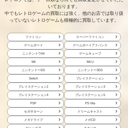
いております。
中でもレトロゲームの買取には強く、他のお店では取り扱
っていないレトロゲームも積極的に買取しています。
ファミコン
スーパーファミコン
ゲームボーイ
ゲームボーイアドバンス
ニンテンドウ64
ゲームキューブ
Wii
Wii U
ニンテンドーDS
ニンテンドー3DS
Switch
プレイステーション
プレイステーション2
プレイステーション3
プレイステーション4
プレイステーション5
PSP
PS Vita
セガサターン
ドリームキャスト
メガドライブ
メガCD
ゲームギア
ネオジオ