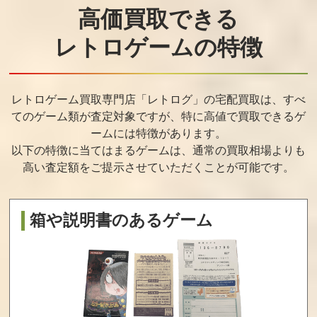
カイソルジャー
スWiiボード (ク
ロ) ＋ フィット
高価買取できる
メーター セット
レトロゲームの特徴
買取価格
買取価格
買取価格
366
360
360
レトロゲーム買取専門店「レトログ」の宅配買取は、すべ
てのゲーム類が査定対象ですが、
特に高値で買取できるゲ
大乱闘スマッシ
零 濡鴉ノ巫女
マリオパーティ1
ュブラザーズ for
0 amiiboセット
ームには特徴があります。
Wii U ニンテンド
ーゲームキュー
以下の特徴に当てはまるゲームは、通常の買取相場よりも
ブコントローラ
高い査定額をご提示させていただくことが可能です。
接続タップセッ
ト
買取価格
買取価格
買取価格
箱や説明書のあるゲーム
352
300
300
ゼルダの伝説
New スーパール
Wii Party U
ブレス オブ ザ
イージ U
ワイルド