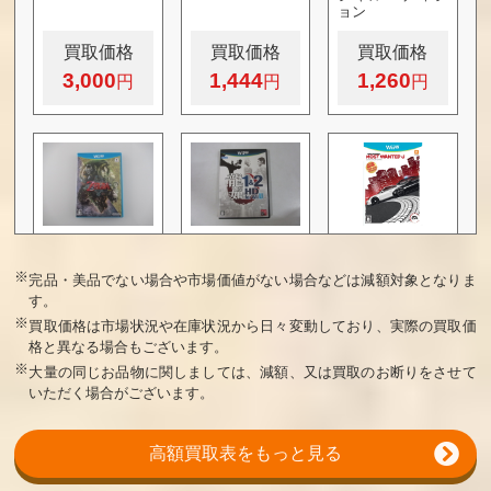
ョン
買取価格
買取価格
買取価格
3,000
1,444
1,260
ゼルダの伝説 ト
龍が如く1＆2 H
ニード・フォ
ワイライトプリ
D for Wii U
ー・スピード モ
ンセス HD
スト・ウォンテ
※
完品・美品でない場合や市場価値がない場合などは減額対象となりま
ッド
す。
※
買取価格は市場状況や在庫状況から日々変動しており、実際の買取価
買取価格
買取価格
買取価格
格と異なる場合もございます。
1,200
832
800
※
大量の同じお品物に関しましては、減額、又は買取のお断りをさせて
いただく場合がございます。
ソニック ロスト
ヨッシーウール
三國志12 with パ
高額買取表をもっと見る
ワールド
ワールド amiibo
ワーアップキッ
セット
ト