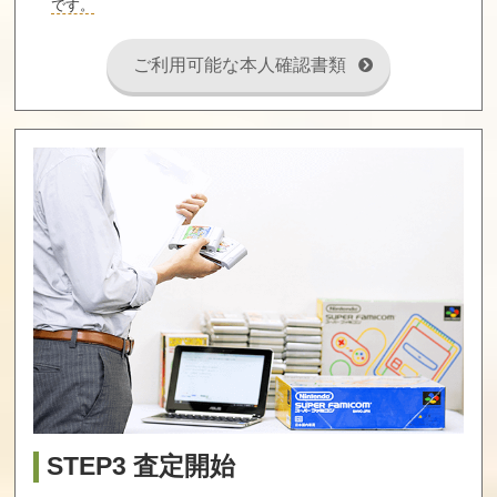
買取価格
買取価格
買取価格
です。
7,000
6,800
6,700
ご利用可能な本人確認書類
ロボコップ2
アドベンチャー
スパルタンX2
ズ・オブ・ロロ
買取価格
買取価格
買取価格
6,600
6,600
6,500
メタルファイタ
大工の源さん2
ワイリー＆ラ
ー ミュー
イトのロックボ
ード
買取価格
買取価格
買取価格
6,500
6,500
6,500
STEP3 査定開始
The Legend of Z
ファイナルミッ
爆笑！スターも
elda ゼルダの伝
ション
のまね四天王
説 (NES)