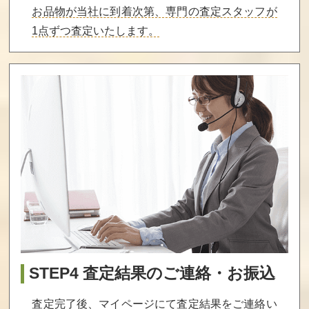
お品物が当社に到着次第、専門の査定スタッフが
買取価格
買取価格
買取価格
1点ずつ査定いたします。
6,500
6,500
6,400
マックスウォー
ピザポップ
エイトアイズ
リア
買取価格
買取価格
買取価格
6,200
6,000
6,000
ホーリーダイヴ
大工の源さん
ドレミッコ（デ
ァー
ィスクシステ
ム）
買取価格
買取価格
買取価格
6,000
6,000
6,000
STEP4 査定結果のご連絡・お振込
査定完了後、マイページにて査定結果をご連絡い