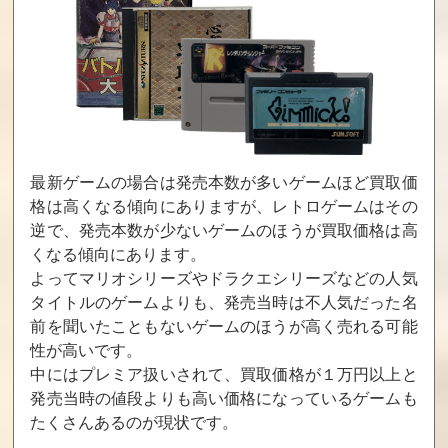
ウエスタンキッ
スーパー魂斗
川のぬし釣り
ズ
羅
買取価格
買取価格
買取価格
12,000
11,000
11,000
アバドックス
鳥人戦隊ジェッ
クライシスフ
トマン
ォース
最新ゲームの場合は発売本数が多いゲームほど買取価
格は高くなる傾向にありますが、レトロゲームはその
買取価格
買取価格
買取価格
逆で、発売本数が少ないゲームのほうが買取価格は高
10,920
10,650
10,500
くなる傾向にあります。
よってマリオシリーズやドラクエシリーズなどの人気
タイトルのゲームよりも、発売当時は不人気だった名
バナナン王子の
魔法のプリンセ
闘魂倶楽部
前を聞いたこともないゲームのほうが高く売れる可能
大冒険
ス ミンキーモモ
性が高いです。
買取価格
買取価格
買取価格
中にはプレミア扱いされて、買取価格が１万円以上と
10,000
10,000
10,000
発売当時の値段よりも高い価格になっているゲームも
たくさんあるのが現状です。