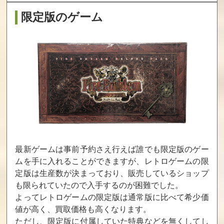
ろくでなしブル
闇の仕事人 KAG
ジャンピン・キ
限定版のゲーム
ース
E
ッド ジャックと
豆の木ものがた
り
買取価格
買取価格
買取価格
10,000
10,000
10,000
ヒットラーの復
ロックマン2
ダイハード
活
Dr.ワイリーの謎
買取価格
買取価格
買取価格
10,000
10,000
10,000
最新ゲームは事前予約さえ行えば誰でも限定版のゲー
ムを手に入れることができますが、レトロゲームの限
定版は生産数が決まっており、販売しているショップ
ターミネーター2
パズロット
カオスワールド
も限られていたので入手するのが困難でした。
買取価格
買取価格
買取価格
よってレトロゲームの限定版は通常版に比べて希少価
10,000
10,000
10,000
値が高く、買取価格も高くなります。
ただし、限定版に付属していた特典などを無くしてし