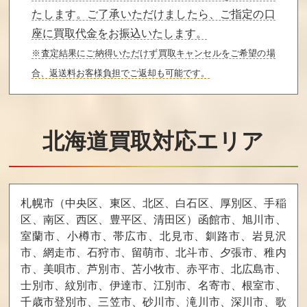
ちいさなおばけ
地獄極楽丸
チップとデール
アッチソッチコ
の大作戦
たします。ご了承いただけましたら、ご指定の口
ッチ
座に買取代金をお振込いたします。
買取価格
買取価格
買取価格
※査定結果にご納得いただけず買取キャンセルをご希望の場
6,000
6,000
6,000
合、返送料お客様負担でご返却も可能です。
モアイくん
桃太郎伝説外伝
ILOVEソフトボ
ール
北海道買取対応エリア
買取価格
買取価格
買取価格
6,000
6,000
6,000
札幌市（中央区、東区、北区、白石区、厚別区、手稲
マジックキャン
リップルアイラ
フック
区、南区、西区、豊平区、清田区）函館市、旭川市、
ドル
ンド
室蘭市、小樽市、帯広市、北見市、釧路市、岩見沢
買取価格
買取価格
買取価格
市、網走市、石狩市、留萌市、北斗市、夕張市、稚内
6,000
6,000
5,700
市、美唄市、芦別市、苫小牧市、赤平市、北広島市、
士別市、紋別市、伊達市、江別市、名寄市、根室市、
千歳市登別市、三笠市、砂川市、滝川市、深川市、歌