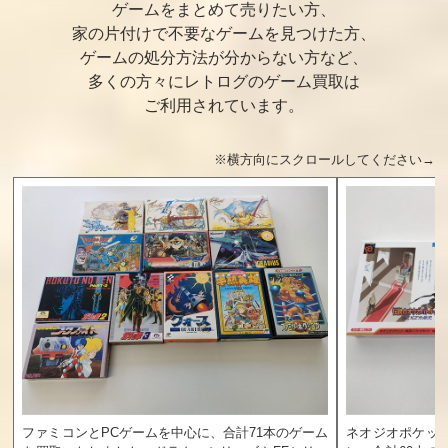
ブレイン
イバー
ゲームをまとめて売りたい方、
家の片付けで不要なゲームを見つけた方、
買取価格
買取価格
買取価格
ゲームの処分方法が分からない方など、
30,000
27,000
26,500
多くの方々にレトログのゲーム買取は
ご利用されています。
メタルスレイダ
まじかるキッ
ミスピーチワ
ーグローリー
ズどろぴー
ールド
※横方向にスクロールしてください→
買取価格
買取価格
買取価格
25,000
25,000
25,000
トップヒット20
ぴょこたんの大
フリントストー
Vol.2
迷路
ン
買取価格
買取価格
買取価格
25,000
25,000
24,000
ファミコンとPCゲームを中心に、合計71本のゲーム
ネオジオポケッ
キョロちゃんラ
重力装甲メタ
バッキーオヘ