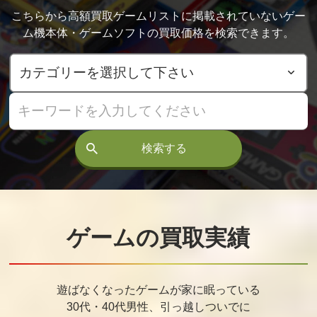
る
クル
こちらから高額買取ゲームリストに掲載されていないゲー
買取価格
買取価格
買取価格
ム機本体・ゲームソフトの買取価格を検索できます。
55,000
55,000
50,000
高橋名人の冒
悪魔城ドラキ
ジャウスト
険島4
ュラ
買取価格
買取価格
買取価格
検索する
43,000
36,000
35,000
ロックマン
F1センセーショ
維新の嵐withサ
ン
ウンドウェア
ゲームの買取実績
買取価格
買取価格
買取価格
35,000
35,000
32,000
遊ばなくなったゲームが家に眠っている
30代・40代男性、引っ越しついでに
特救指令ソル
魂斗羅
キャプテンセ