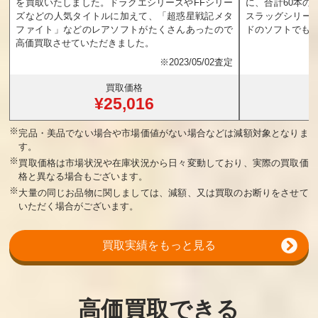
を買取いたしました。ドラクエシリーズやFFシリー
に、合計60本の
ンド
ルストーム
ア
ズなどの人気タイトルに加えて、「超惑星戦記メタ
スラッグシリー
ファイト」などのレアソフトがたくさんあったので
ドのソフトでも
買取価格
買取価格
買取価格
高価買取させていただきました。
22,600
20,400
20,000
※
2023/05/02査定
買取価格
¥25,016
なかよしといっ
アドベンチャー
ゲバラ
しょ
ズ・オブ・ロロ2
※
完品・美品でない場合や市場価値がない場合などは減額対象となりま
買取価格
買取価格
買取価格
す。
18,600
18,600
18,000
※
買取価格は市場状況や在庫状況から日々変動しており、実際の買取価
格と異なる場合もございます。
※
大量の同じお品物に関しましては、減額、又は買取のお断りをさせて
いただく場合がございます。
わんぱくコッ
熱血すとりー
ドキ！ドキ！遊
クンのグルメワ
とバスケット
園地
ールド
買取実績をもっと見る
買取価格
買取価格
買取価格
17,500
16,000
16,000
高価買取できる