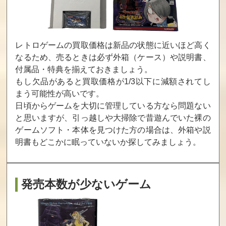
ドラゴンズレア
愛先生のO･SHI･
恐竜戦隊ジュウ
E･TEわたしの星
レンジャー
買取価格
買取価格
買取価格
13,020
13,000
13,000
レトロゲームの買取価格は新品の状態に近いほど高く
なるため、売るときは必ず外箱（ケース）や説明書、
付属品・特典を揃えておきましょう。
もし欠品があると買取価格が1/3以下に減額されてし
たいむゾーン
電撃ビッグバ
アイドル八犬伝
ン！
まう可能性が高いです。
日頃からゲームを大切に管理している方なら問題ない
買取価格
買取価格
買取価格
と思いますが、引っ越しや大掃除で昔遊んでいた裸の
12,800
12,460
12,100
ゲームソフト・本体を見つけた方の場合は、
外箱や説
明書もどこかに眠っていないか探してみましょう。
ガーフィールド
スターウォーズ
暴れん坊天狗
の一週間
帝国の逆襲
発売本数が少ないゲーム
買取価格
買取価格
買取価格
12,000
12,000
12,000