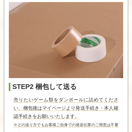
買取価格
買取価格
買取価格
7,600
7,600
7,500
赤川次郎の幽霊
ふしぎの海のナ
ダブルムーン伝
列車
ディア
説
買取価格
買取価格
買取価格
7,500
7,500
7,500
スターウォーズ
百の世界の物語
マイティファイ
（ビクター）
ナルファイト
STEP2 梱包して送る
買取価格
買取価格
買取価格
7,500
7,000
7,000
売りたいゲーム類をダンボールに詰めてくださ
い。梱包後はマイページより発送手続き・本人確
認手続きをお願いいたします。
甲竜伝説ヴィル
ミリピード
コスモポリス
ガスト外伝
ギャリバン
※どの送り方でもお客様ご自身での発送伝票のご用意は不要