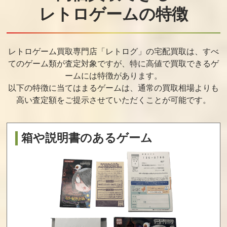
囲碁指南94
アテナ ATHENA
パラソルへんべ
レトロゲームの特徴
え
買取価格
買取価格
買取価格
15,000
15,000
15,000
レトロゲーム買取専門店「レトログ」の宅配買取は、すべ
てのゲーム類が査定対象ですが、
特に高値で買取できるゲ
ームには特徴があります。
水滸伝withサウ
ソードマスタ
ダイナマイトバ
以下の特徴に当てはまるゲームは、通常の買取相場よりも
ンドウェア
ー
ットマン
高い査定額をご提示させていただくことが可能です。
買取価格
買取価格
買取価格
15,000
14,100
14,000
箱や説明書のあるゲーム
快傑ヤンチャ丸3
ゴーストバス
京都財テク殺人
ターズ2
事件
買取価格
買取価格
買取価格
14,000
13,800
13,200