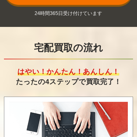
もえろツイン
脱獄
レイラ
24時間365日受け付けています
ビー シナモン博
士を救え！
買取価格
買取価格
買取価格
9,000
9,000
9,000
宅配買取の流れ
信長の野望戦国
奇々怪界 怒涛編
ラフワールド
群雄伝withサウ
（ディスクシス
はやい！かんたん！あんしん！
ンドウェア
テム）
たったの4ステップで買取完了！
買取価格
買取価格
買取価格
9,000
8,800
8,720
ドラゴンファイ
NYニャンキーズ
フェラーリ
ター
買取価格
買取価格
買取価格
8,500
8,400
8,240