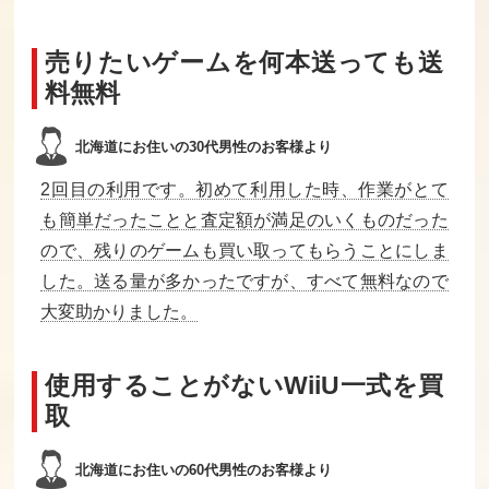
田代まさしのプ
アタックアニマ
スウィートホー
リンセスがいっ
ル学園
ム
売りたいゲームを何本送っても送
ぱい
料無料
買取価格
買取価格
買取価格
4,500
4,500
4,500
北海道にお住いの30代男性のお客様より
2回目の利用です。初めて利用した時、作業がとて
も簡単だったことと査定額が満足のいくものだった
FC原人
蒼き狼と白き牝
なんてったっ
鹿 元朝秘史
て！ベースボー
ので、残りのゲームも買い取ってもらうことにしま
ル子ガメ
した。送る量が多かったですが、すべて無料なので
買取価格
買取価格
買取価格
大変助かりました。
4,500
4,500
4,500
使用することがないWiiU一式を買
イース3
妖精物語ロッ
ダブルドラゴ
取
ド・ランド
ン
買取価格
買取価格
買取価格
北海道にお住いの60代男性のお客様より
4,500
4,500
4,300