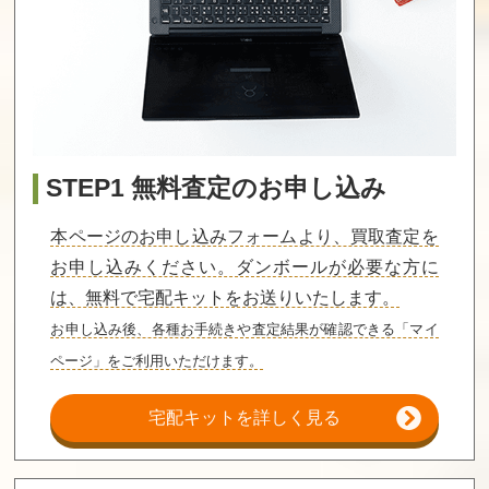
マッピー 後期版
ガーディック
ペーパーボーイ
外伝
買取価格
買取価格
買取価格
8,200
8,200
8,100
STEP1 無料査定のお申し込み
本ページのお申し込みフォームより、買取査定を
ソープパニック
おえかキッズ
マドゥーラの翼
アンパンマンの
お申し込みください。ダンボールが必要な方に
ひらがなだいす
き
は、無料で宅配キットをお送りいたします。
買取価格
買取価格
買取価格
お申し込み後、各種お手続きや査定結果が確認できる「マイ
8,000
8,000
8,000
ページ」をご利用いただけます。
宅配キットを詳しく見る
スペランカー2
グランドマスタ
ガンナック
勇者への挑戦
ー