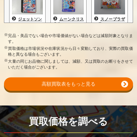
ジェットソン
ムーンクリス
スノーブラザ
タル
ース
買取価格
買取価格
買取価格
※
完品・美品でない場合や市場価値がない場合などは減額対象となりま
す。
80,000
80,000
75,000
※
買取価格は市場状況や在庫状況から日々変動しており、実際の買取価
格と異なる場合もございます。
※
大量の同じお品物に関しましては、減額、又は買取のお断りをさせて
いただく場合がございます。
高額買取表をもっと見る
オーバーホラ
バブルボブル
地底戦空バゾ
イゾン
2
ルダー
買取価格
買取価格
買取価格
75,000
70,000
60,000
買取価格を調べる
三つ目がとお
聖鈴伝説リッ
ギミック