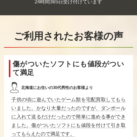
24時間365日受け付けています
DRAGON WARR
パジャマヒーロ
魔天童子
IOR2（NES）
ー
買取価格
買取価格
買取価格
5,000
5,000
5,000
ご利用されたお客様の声
エイリアンシン
Jリーグ ファイ
2010ストリート
ドローム
ティングサッカ
ファイター
ー
傷がついたソフトにも値段がつい
て満足
買取価格
買取価格
買取価格
4,800
4,800
4,600
北海道にお住いの30代男性のお客様より
子供の頃に遊んでいたゲーム類を宅配買取してもら
カケフくんのジ
ダークロード
けいさんゲーム
ャンプ天国
算数5・6年
いました。かなり大量だったのですが、ダンボール
に入れて送るだけだったので簡単に進める事ができ
買取価格
買取価格
買取価格
ました。傷がついたソフトにも値段を付けて引き取
4,600
4,500
4,500
ってもらえたので満足です。