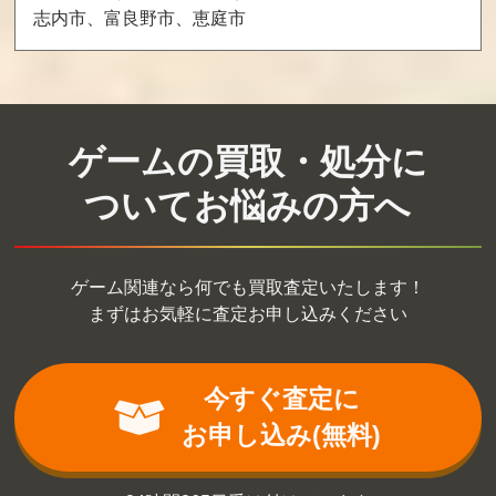
志内市、富良野市、恵庭市
まじゃべんちゃ
鳴呼！野球人生
リトルマーメイ
ー麻雀戦記
一直線
ド
買取価格
買取価格
買取価格
5,600
5,600
5,600
ゲームの買取・処分に
悪魔城伝説
ヘビーバレル
ガンデック
ついてお悩みの方へ
買取価格
買取価格
買取価格
5,500
5,400
5,400
ゲーム関連なら何でも買取査定いたします！
まずはお気軽に査定お申し込みください
パーマン2
悪魔城すぺし
けろっぴとけろ
ゃる ぼくドラキ
りーぬのスプラ
ュラくん
ッシュボム
今すぐ査定に
買取価格
買取価格
買取価格
お申し込み(無料)
5,100
5,000
5,000