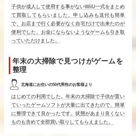
子供が成人して使用する事がないWiiU一式をまとめ
て買取してもらいました。申し込みも送付も簡単
西遊記ワールド
快傑ヤンチャ丸2
わんぱくダック
で、お店まで行く必要がなく自宅だけで出来たのが
からくりランド
夢冒険ダックテ
イルズ
便利でした。お金にならないようなゲームも引き取
っていただけました。
買取価格
買取価格
買取価格
4,200
4,200
4,200
年末の大掃除で見つけがゲームを
整理
龍牙 忍者クルセ
絵描衛門
超惑星戦記メタ
イダース
ファイト
北海道にお住いの50代男性のお客様より
買取価格
買取価格
買取価格
4,200
4,100
4,100
はじめての利用でした。年末の大掃除で子供が置い
ていったゲームソフトが大量に出てきたので、簡単
に整理できて良かったです。状態があまり良くない
亀の恩返し
ビジネスウォー
おえかキッズ ア
ズ 最強の企業戦
ンパンマンとお
ものも含めて全部買い取りしてもらえました。
略M＆A
えかきしよう