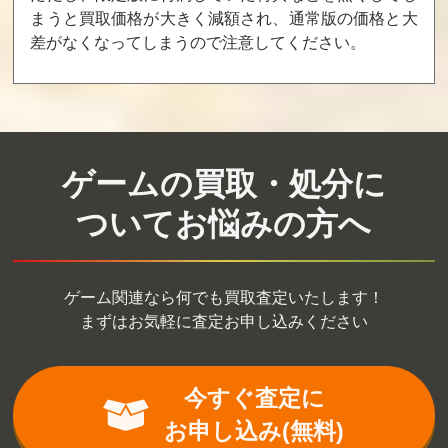
まうと買取価格が大きく減額され、通常版の価格と大
バトルトード
激亀忍者伝
ロボッ子ウォー
差がなくなってしまうので注意してください。
ズ
買取価格
買取価格
買取価格
10,000
10,000
9,600
ゲームの買取・処分に
キャッ党忍伝て
へべれけ
快傑ヤンチャ丸
やんでえ
ついてお悩みの方へ
買取価格
買取価格
買取価格
9,500
9,000
9,000
ゲーム関連なら何でも買取査定いたします！
まずはお気軽に査定お申し込みください
突然！マッチョ
チップとデー
ロックマン6
マン
ルの大作戦2
買取価格
買取価格
買取価格
今すぐ査定に
9,000
9,000
9,000
お申し込み(無料)