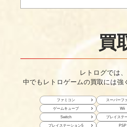
買
レトログでは、
中でもレトロゲームの買取には強
ファミコン
スーパーフ
ゲームキューブ
Wii
Switch
プレイステ
プレイステーション5
PSP