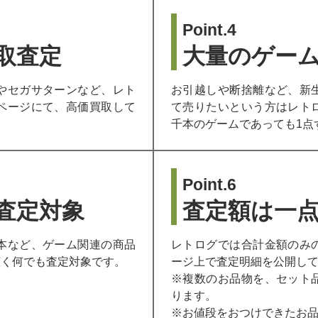
Point.4
取査定
大量のゲー
やセガサターンなど、レト
お引越しや断捨離など、新
ページにて、高価買取して
て売りたいという方はレト
千本のゲームであっても1点
Point.6
査定対象
査定額は一
本など、ゲーム関連の商品
レトログでは合計金額のみ
広く何でも査定対象です。
ージ上で査定明細を公開し
※複数のお品物を、セット
ります。
※お値段をおつけできたお