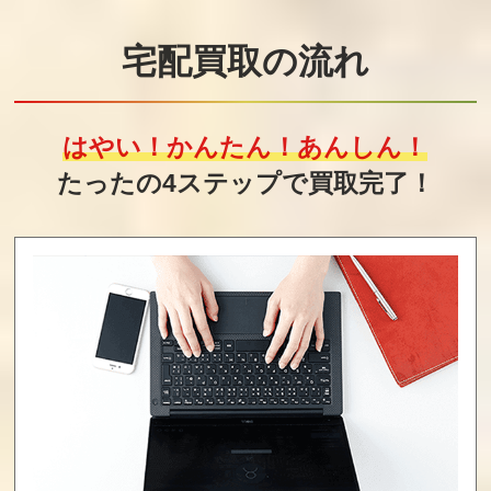
ろくでなしブル
闇の仕事人 KAG
ジャンピン・キ
ース
E
ッド ジャックと
宅配買取の流れ
豆の木ものがた
り
買取価格
買取価格
買取価格
10,000
10,000
10,000
はやい！かんたん！あんしん！
たったの4ステップで買取完了！
ヒットラーの復
ロックマン2
ダイハード
活
Dr.ワイリーの謎
買取価格
買取価格
買取価格
10,000
10,000
10,000
ターミネーター2
パズロット
カオスワールド
買取価格
買取価格
買取価格
10,000
10,000
10,000