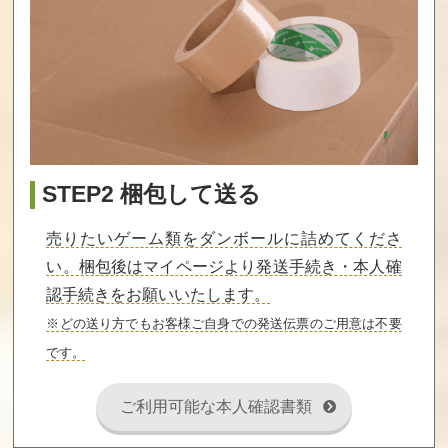
もえろツイン
脱獄
レイラ
ビー シナモン博
士を救え！
買取価格
買取価格
買取価格
9,000
9,000
9,000
STEP2 梱包して送る
信長の野望戦国
奇々怪界 怒涛編
ラフワールド
群雄伝withサウ
（ディスクシス
ンドウェア
テム）
売りたいゲーム類をダンボールに詰めてくださ
い。梱包後はマイページより発送手続き・本人確
買取価格
買取価格
買取価格
9,000
8,800
8,720
認手続きをお願いいたします。
※どの送り方でもお客様ご自身での発送伝票のご用意は不要
です。
ドラゴンファイ
NYニャンキーズ
フェラーリ
ター
ご利用可能な本人確認書類
買取価格
買取価格
買取価格
8,500
8,400
8,240