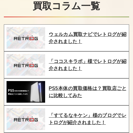
買取コラム一覧
けいさんゲーム
アタックアニマ
スウィートホー
算数5・6年
ル学園
ム
買取価格
買取価格
買取価格
ウェルカム買取ナビでレトログが紹
4,500
4,500
4,500
介されました！
FC原人
蒼き狼と白き牝
なんてったっ
「ココスキラボ」様でレトログが紹
鹿 元朝秘史
て！ベースボー
介されました！
ル子ガメ
買取価格
買取価格
買取価格
4,500
4,500
4,500
PS5本体の買取価格は？買取店ごと
に比較してみた
イース3
妖精物語ロッ
ダブルドラゴ
ド・ランド
ン
「すてるなキケン」様のブログでレ
トログが紹介されました！
買取価格
買取価格
買取価格
4,500
4,500
4,300