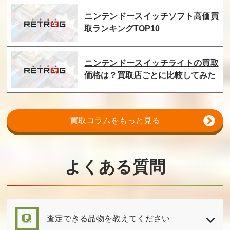
ニンテンドースイッチソフト高価買
取ランキングTOP10
西遊記ワールド
快傑ヤンチャ丸2
わんぱくダック
からくりランド
夢冒険ダックテ
イルズ
ニンテンドースイッチライトの買取
買取価格
買取価格
買取価格
価格は？買取店ごとに比較してみた
4,200
4,200
4,200
龍牙 忍者クルセ
絵描衛門
超惑星戦記メタ
買取コラムをもっと見る
イダース
ファイト
買取価格
買取価格
買取価格
4,200
4,100
4,100
よくある質問
亀の恩返し
おえかキッズ ア
ビジネスウォー
ンパンマンとお
ズ 最強の企業戦
えかきしよう
略M＆A
査定できる品物を教えてください