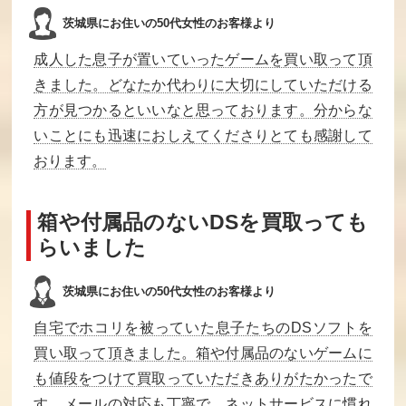
まじゃべんちゃ
鳴呼！野球人生
リトルマーメイ
茨城県にお住いの50代女性のお客様より
ー麻雀戦記
一直線
ド
成人した息子が置いていったゲームを買い取って頂
買取価格
買取価格
買取価格
5,600
5,600
5,600
きました。どなたか代わりに大切にしていただける
方が見つかるといいなと思っております。分からな
いことにも迅速におしえてくださりとても感謝して
悪魔城伝説
ヘビーバレル
ガンデック
おります。
買取価格
買取価格
買取価格
5,500
5,400
5,400
箱や付属品のないDSを買取っても
らいました
パーマン2
パジャマヒーロ
DRAGON WARR
ー
IOR2（NES）
茨城県にお住いの50代女性のお客様より
買取価格
買取価格
買取価格
自宅でホコリを被っていた息子たちのDSソフトを
5,100
5,000
5,000
買い取って頂きました。箱や付属品のないゲームに
も値段をつけて買取っていただきありがたかったで
す。メールの対応も丁寧で、ネットサービスに慣れ