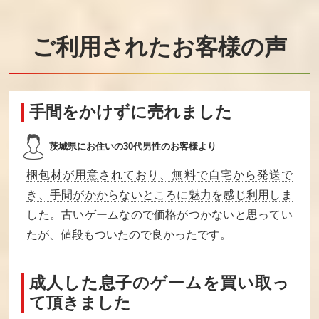
地獄極楽丸
ちいさなおばけ
チップとデール
アッチソッチコ
の大作戦
ッチ
ご利用されたお客様の声
買取価格
買取価格
買取価格
6,000
6,000
6,000
手間をかけずに売れました
マジックキャン
桃太郎伝説外伝
モアイくん
ドル
茨城県にお住いの30代男性のお客様より
買取価格
買取価格
買取価格
6,000
6,000
6,000
梱包材が用意されており、無料で自宅から発送で
き、手間がかからないところに魅力を感じ利用しま
した。古いゲームなので価格がつかないと思ってい
ILOVEソフトボ
リップルアイラ
フック
たが、値段もついたので良かったです。
ール
ンド
買取価格
買取価格
買取価格
6,000
6,000
5,700
成人した息子のゲームを買い取っ
て頂きました