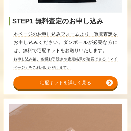
バトルトード
激亀忍者伝
ロボッ子ウォー
ズ
STEP1 無料査定のお申し込み
買取価格
買取価格
買取価格
10,000
10,000
9,600
本ページのお申し込みフォームより、買取査定を
お申し込みください。ダンボールが必要な方に
は、無料で宅配キットをお送りいたします。
キャッ党忍伝て
へべれけ
快傑ヤンチャ丸
やんでえ
お申し込み後、各種お手続きや査定結果が確認できる「マイ
ページ」をご利用いただけます。
買取価格
買取価格
買取価格
9,500
9,000
9,000
宅配キットを詳しく見る
突然！マッチョ
チップとデー
ロックマン6
マン
ルの大作戦2
買取価格
買取価格
買取価格
9,000
9,000
9,000