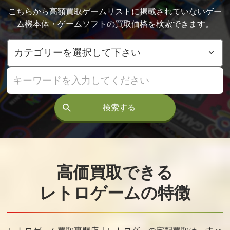
る
クル
こちらから高額買取ゲームリストに掲載されていないゲー
買取価格
買取価格
買取価格
ム機本体・ゲームソフトの買取価格を検索できます。
55,000
55,000
50,000
高橋名人の冒
悪魔城ドラキ
ジャウスト
険島4
ュラ
買取価格
買取価格
買取価格
検索する
43,000
36,000
35,000
ロックマン
F1センセーショ
維新の嵐withサ
ン
ウンドウェア
高価買取できる
買取価格
買取価格
買取価格
35,000
35,000
32,000
レトロゲームの特徴
特救指令ソル
魂斗羅
キャプテンセ