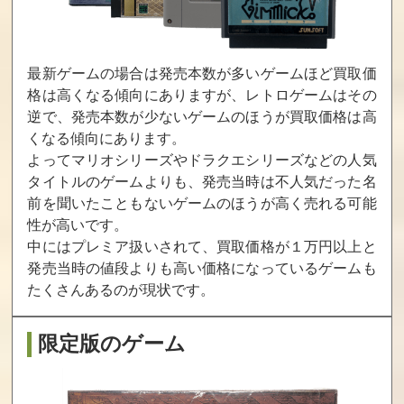
囲碁指南94
アテナ ATHENA
パラソルへんべ
え
買取価格
買取価格
買取価格
最新ゲームの場合は発売本数が多いゲームほど買取価
15,000
15,000
15,000
格は高くなる傾向にありますが、レトロゲームはその
逆で、発売本数が少ないゲームのほうが買取価格は高
くなる傾向にあります。
水滸伝withサウ
ソードマスタ
ダイナマイトバ
ンドウェア
ー
ットマン
よってマリオシリーズやドラクエシリーズなどの人気
タイトルのゲームよりも、発売当時は不人気だった名
買取価格
買取価格
買取価格
前を聞いたこともないゲームのほうが高く売れる可能
15,000
14,100
14,000
性が高いです。
中にはプレミア扱いされて、買取価格が１万円以上と
発売当時の値段よりも高い価格になっているゲームも
快傑ヤンチャ丸3
ゴーストバス
京都財テク殺人
たくさんあるのが現状です。
ターズ2
事件
買取価格
買取価格
買取価格
限定版のゲーム
14,000
13,800
13,200