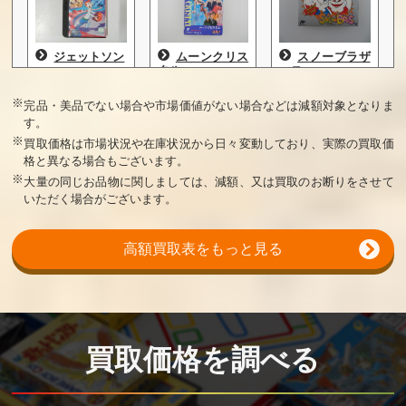
ジェットソン
ムーンクリス
スノーブラザ
タル
ース
買取価格
買取価格
買取価格
※
完品・美品でない場合や市場価値がない場合などは減額対象となりま
す。
80,000
80,000
75,000
※
買取価格は市場状況や在庫状況から日々変動しており、実際の買取価
格と異なる場合もございます。
※
大量の同じお品物に関しましては、減額、又は買取のお断りをさせて
いただく場合がございます。
高額買取表をもっと見る
オーバーホラ
バブルボブル
地底戦空バゾ
イゾン
2
ルダー
買取価格
買取価格
買取価格
75,000
70,000
60,000
買取価格を調べる
三つ目がとお
聖鈴伝説リッ
ギミック