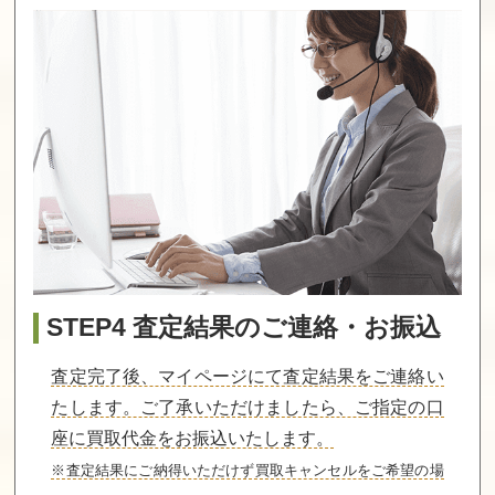
買取価格
買取価格
買取価格
7,600
7,600
7,500
赤川次郎の幽霊
ふしぎの海のナ
ダブルムーン伝
列車
ディア
説
買取価格
買取価格
買取価格
7,500
7,500
7,500
スターウォーズ
百の世界の物語
マイティファイ
（ビクター）
ナルファイト
STEP4 査定結果のご連絡・お振込
買取価格
買取価格
買取価格
7,500
7,000
7,000
査定完了後、マイページにて査定結果をご連絡い
たします。ご了承いただけましたら、ご指定の口
座に買取代金をお振込いたします。
甲竜伝説ヴィル
ミリピード
コスモポリス
ガスト外伝
ギャリバン
※査定結果にご納得いただけず買取キャンセルをご希望の場