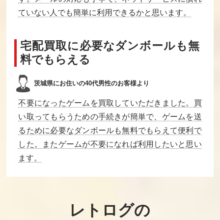
悪魔城すぺし
けろっぴとけろ
魔天童子
ゃる ぼくドラキ
りーぬのスプラ
ていない人でも簡単に利用できるかと思います。
ュラくん
ッシュボム
買取価格
買取価格
買取価格
宅配買取に必要なダンボールも無
5,000
5,000
5,000
料でもらえる
エイリアンシン
Jリーグ ファイ
2010ストリート
茨城県にお住いの40代男性のお客様より
ドローム
ティングサッカ
ファイター
ー
不要になったゲームを買取していただきました。買
買取価格
買取価格
買取価格
い取ってもらうための手続きが簡単で、ゲームを送
4,800
4,800
4,600
るために必要なダンボールも無料でもらえて便利で
した。またゲームが不要になれば利用したいと思い
ます。
カケフくんのジ
ダークロード
田代まさしのプ
ャンプ天国
リンセスがいっ
ぱい
買取価格
買取価格
買取価格
レトログの
4,600
4,500
4,500