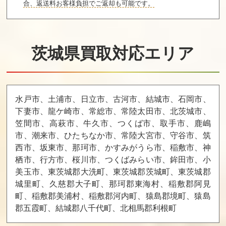
買取価格
買取価格
買取価格
合、返送料お客様負担でご返却も可能です。
7,000
6,800
6,700
茨城県買取対応エリア
ロボコップ2
アドベンチャー
スパルタンX2
ズ・オブ・ロロ
買取価格
買取価格
買取価格
6,600
6,600
6,500
水戸市、土浦市、日立市、古河市、結城市、石岡市、
下妻市、龍ケ崎市、常総市、常陸太田市、北茨城市、
笠間市、高萩市、牛久市、つくば市、取手市、鹿嶋
メタルファイタ
大工の源さん2
ワイリー＆ラ
ー ミュー
イトのロックボ
市、潮来市、ひたちなか市、常陸大宮市、守谷市、筑
ード
西市、坂東市、那珂市、かすみがうら市、稲敷市、神
栖市、行方市、桜川市、つくばみらい市、鉾田市、小
買取価格
買取価格
買取価格
美玉市、東茨城郡大洗町、東茨城郡茨城町、東茨城郡
6,500
6,500
6,500
城里町、久慈郡大子町、那珂郡東海村、稲敷郡阿見
町、稲敷郡美浦村、稲敷郡河内町、猿島郡境町、猿島
郡五霞町、結城郡八千代町、北相馬郡利根町
The Legend of Z
ファイナルミッ
爆笑！スターも
elda ゼルダの伝
ション
のまね四天王
説 (NES)