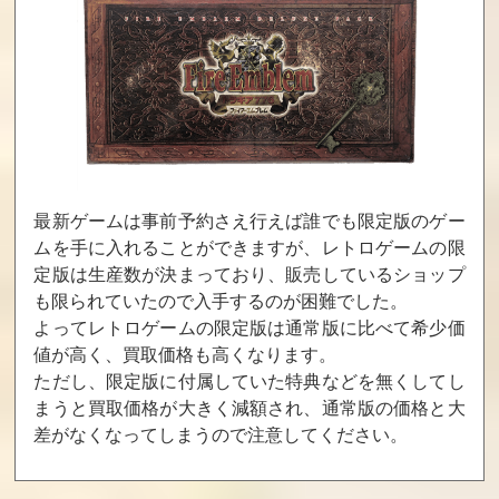
ドラゴンズレア
愛先生のO･SHI･
恐竜戦隊ジュウ
E･TEわたしの星
レンジャー
買取価格
買取価格
買取価格
13,020
13,000
13,000
たいむゾーン
電撃ビッグバ
アイドル八犬伝
ン！
最新ゲームは事前予約さえ行えば誰でも限定版のゲー
買取価格
買取価格
買取価格
ムを手に入れることができますが、レトロゲームの限
12,800
12,460
12,100
定版は生産数が決まっており、販売しているショップ
も限られていたので入手するのが困難でした。
よってレトロゲームの限定版は通常版に比べて希少価
ガーフィールド
スターウォーズ
暴れん坊天狗
値が高く、買取価格も高くなります。
の一週間
帝国の逆襲
ただし、限定版に付属していた特典などを無くしてし
買取価格
買取価格
買取価格
まうと買取価格が大きく減額され、通常版の価格と大
12,000
12,000
12,000
差がなくなってしまうので注意してください。