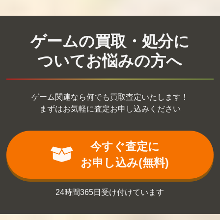
ウエスタンキッ
スーパー魂斗
川のぬし釣り
ズ
羅
買取価格
買取価格
買取価格
ゲームの買取・処分に
12,000
11,000
11,000
ついてお悩みの方へ
アバドックス
鳥人戦隊ジェッ
クライシスフ
トマン
ォース
ゲーム関連なら何でも買取査定いたします！
買取価格
買取価格
買取価格
まずはお気軽に査定お申し込みください
10,920
10,650
10,500
今すぐ査定に
バナナン王子の
闘魂倶楽部
魔法のプリンセ
お申し込み(無料)
大冒険
ス ミンキーモモ
買取価格
買取価格
買取価格
10,000
10,000
10,000
24時間365日受け付けています