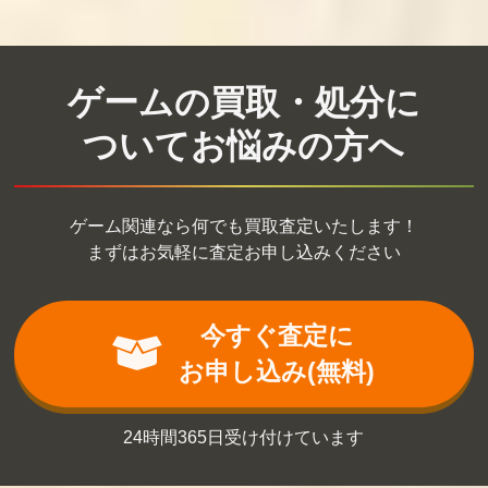
買取価格
買取価格
買取価格
6,500
6,500
6,400
ゲームの買取・処分に
ついてお悩みの方へ
マックスウォー
ピザポップ
エイトアイズ
リア
買取価格
買取価格
買取価格
ゲーム関連なら何でも買取査定いたします！
6,200
6,000
6,000
まずはお気軽に査定お申し込みください
大工の源さん
ホーリーダイヴ
ドレミッコ（デ
ァー
ィスクシステ
今すぐ査定に
ム）
お申し込み(無料)
買取価格
買取価格
買取価格
6,000
6,000
6,000
24時間365日受け付けています