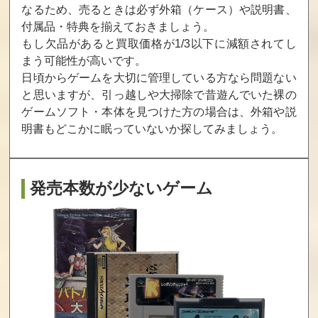
ンド
ルストーム
ア
なるため、売るときは必ず外箱（ケース）や説明書、
付属品・特典を揃えておきましょう。
買取価格
買取価格
買取価格
もし欠品があると買取価格が1/3以下に減額されてし
22,600
20,400
20,000
まう可能性が高いです。
日頃からゲームを大切に管理している方なら問題ない
と思いますが、引っ越しや大掃除で昔遊んでいた裸の
なかよしといっ
アドベンチャー
ゲバラ
ゲームソフト・本体を見つけた方の場合は、
外箱や説
しょ
ズ・オブ・ロロ2
明書もどこかに眠っていないか探してみましょう。
買取価格
買取価格
買取価格
18,600
18,600
18,000
発売本数が少ないゲーム
わんぱくコッ
熱血すとりー
ドキ！ドキ！遊
クンのグルメワ
とバスケット
園地
ールド
買取価格
買取価格
買取価格
17,500
16,000
16,000