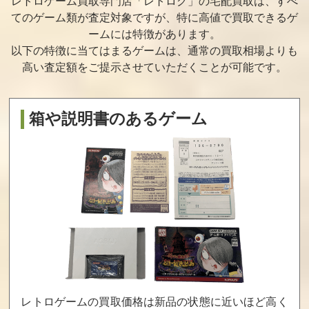
レトロゲーム買取専門店「レトログ」の宅配買取は、すべ
ブレイン
イバー
てのゲーム類が査定対象ですが、
特に高値で買取できるゲ
買取価格
買取価格
買取価格
ームには特徴があります。
30,000
27,000
26,500
以下の特徴に当てはまるゲームは、通常の買取相場よりも
高い査定額をご提示させていただくことが可能です。
メタルスレイダ
まじかるキッ
ミスピーチワ
ーグローリー
ズどろぴー
ールド
箱や説明書のあるゲーム
買取価格
買取価格
買取価格
25,000
25,000
25,000
トップヒット20
ぴょこたんの大
フリントストー
Vol.2
迷路
ン
買取価格
買取価格
買取価格
25,000
25,000
24,000
レトロゲームの買取価格は新品の状態に近いほど高く
キョロちゃんラ
重力装甲メタ
バッキーオヘ