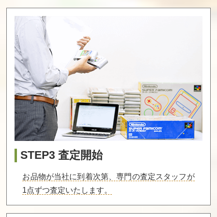
マッピー 後期版
ガーディック
ペーパーボーイ
外伝
買取価格
買取価格
買取価格
8,200
8,200
8,100
おえかキッズ
マドゥーラの翼
ソープパニック
アンパンマンの
ひらがなだいす
き
買取価格
買取価格
買取価格
STEP3 査定開始
8,000
8,000
8,000
お品物が当社に到着次第、専門の査定スタッフが
1点ずつ査定いたします。
スペランカー2
グランドマスタ
ガンナック
勇者への挑戦
ー