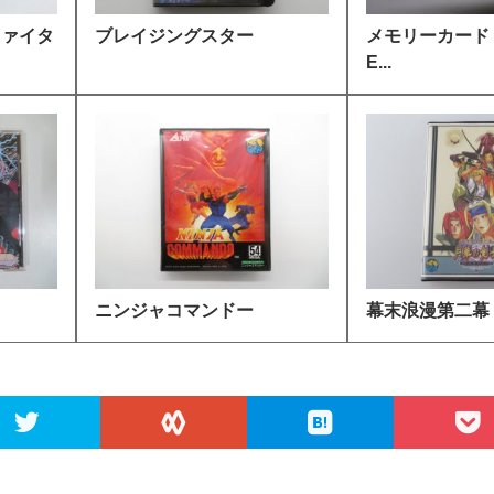
ファイタ
ブレイジングスター
メモリーカード (N
E...
ニンジャコマンドー
幕末浪漫第二幕