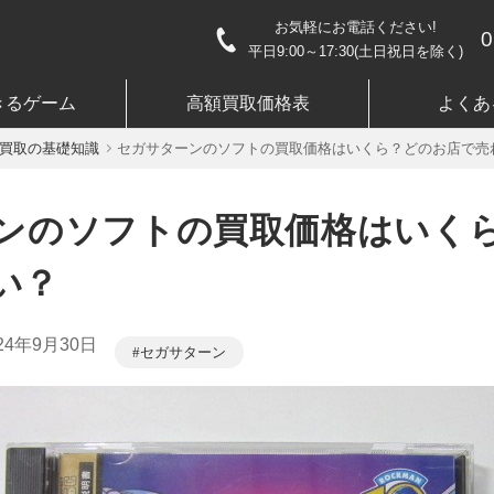
お気軽にお電話ください!
0
平日9:00～17:30(土日祝日を除く)
きるゲーム
高額買取価格表
よくあ
買取の基礎知識
セガサターンのソフトの買取価格はいくら？どのお店で売
ンのソフトの買取価格はいく
い？
24年9月30日
セガサターン