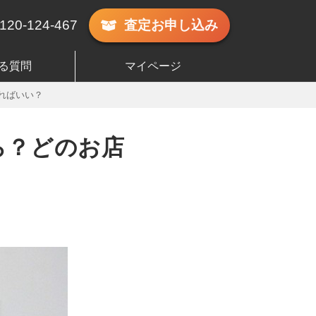
120-124-467
査定
お申し込み
る質問
マイページ
ればいい？
ら？どのお店