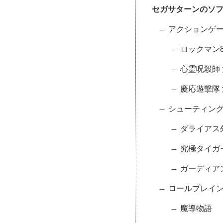
セガサターンのソ
アクションゲ
ロックマン8
心霊呪殺師
慶応遊撃隊
シューティン
ダライアス
究極タイガー
ガーディア
ロールプレイ
魔導物語