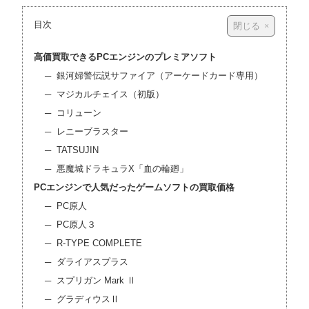
目次
高価買取できるPCエンジンのプレミアソフト
銀河婦警伝説サファイア（アーケードカード専用）
マジカルチェイス（初版）
コリューン
レニーブラスター
TATSUJIN
悪魔城ドラキュラX「血の輪廻」
PCエンジンで人気だったゲームソフトの買取価格
PC原人
PC原人３
R-TYPE COMPLETE
ダライアスプラス
スプリガン Mark Ⅱ
グラディウスⅡ