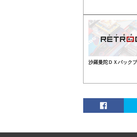
沙羅曼陀ＤＸパック