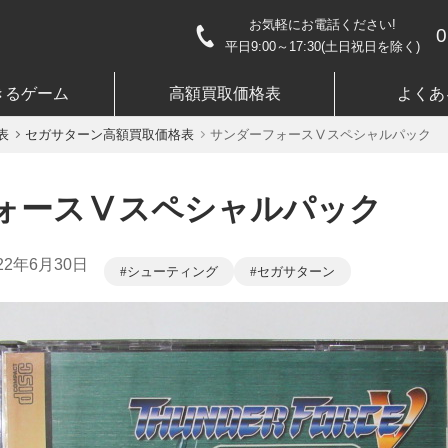
お気軽にお電話ください!
0
平日9:00～17:30(土日祝日を除く)
きるゲーム
高額買取価格表
よくあ
表
セガサターン高額買取価格表
サンダーフォースⅤスペシャルパック
ォースⅤスペシャルパック
22年6月30日
シューティング
セガサターン