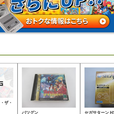
ス・ザ・
バツグン
セガサターン HST