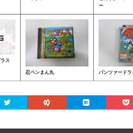
ー
プラス
忍ペンまん丸
パンツァードラ