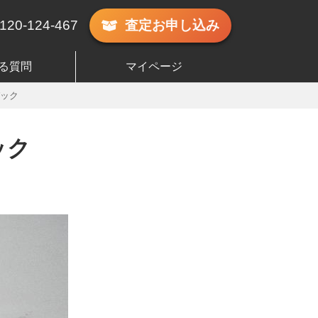
120-124-467
査定
お申し込み
る質問
マイページ
パック
ック