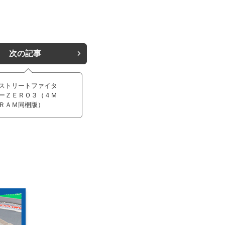
次の記事
ストリートファイタ
ーＺＥＲＯ３（４Ｍ
ＲＡＭ同梱版）