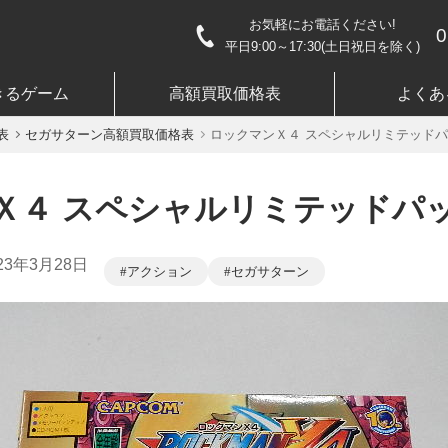
お気軽にお電話ください!
0
平日9:00～17:30(土日祝日を除く)
きるゲーム
高額買取価格表
よくあ
表
セガサターン高額買取価格表
ロックマンＸ４ スペシャルリミテッド
Ｘ４ スペシャルリミテッドパ
23年3月28日
アクション
セガサターン