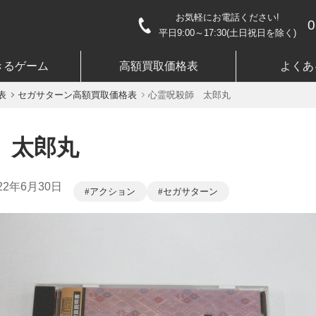
お気軽にお電話ください!
0
平日9:00～17:30(土日祝日を除く)
きるゲーム
高額買取価格表
よくあ
表
セガサターン高額買取価格表
心霊呪殺師 太郎丸
 太郎丸
22年6月30日
アクション
セガサターン