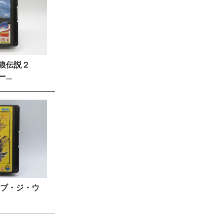
餓狼伝説２
..
オブ・ジ・ウ