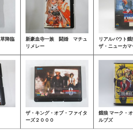
天草降臨
新豪血寺一族 闘婚 マチュ
リアルバウト
リメレー
ザ・ニューカマー.
ザ・キング・オブ・ファイタ
餓狼 マーク・
ーズ２０００
ルブズ