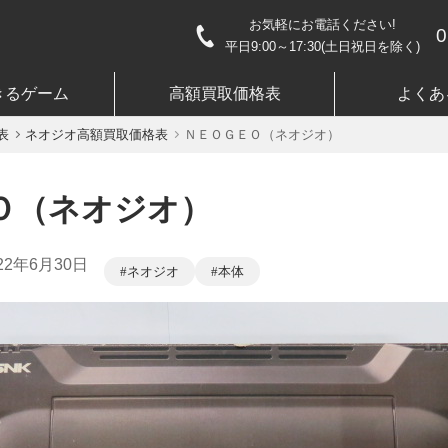
お気軽にお電話ください!
0
平日9:00～17:30(土日祝日を除く)
きるゲーム
高額買取価格表
よくあ
表
ネオジオ高額買取価格表
ＮＥＯＧＥＯ（ネオジオ）
Ｏ（ネオジオ）
22年6月30日
ネオジオ
本体