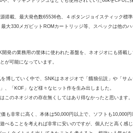
00や、マッキントッシュなどでも使用されていた68kをCPU
源搭載、最大発色数65536色、４ボタンジョイスティック標
最大330メガビットROMカートリッジ等、スペックは他の
NK開発の業務用の筐体に使われた基盤を、ネオジオにも搭載
とが可能になっています。
を博していく中で、SNKはネオジオで「餓狼伝説」や「サム
」、「KOF」など様々なヒット作を生み出しました。
はこのネオジオの存在無くしてはあり得なかったと思います。
も非常に高く、本体は50,000円以上で、ソフトも10,00
遊べることを考えれば非常に安いのですが、個人だと高く感じ