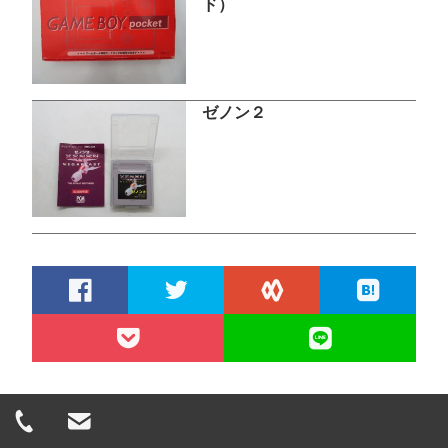
ド）
ゼノン２