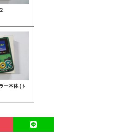
２
ー本体 (ト