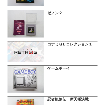
ゼノン２
コナミＧＢコレクション１
ゲームボーイ
忍者龍剣伝 摩天楼決戦