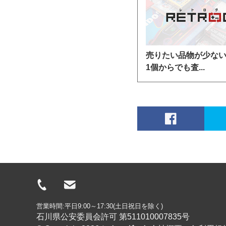
売りたい品物が少な
1個からでも査...
営業時間:平日9:00～17:30(土日祝日を除く)
石川県公安委員会許可 第511010007835号