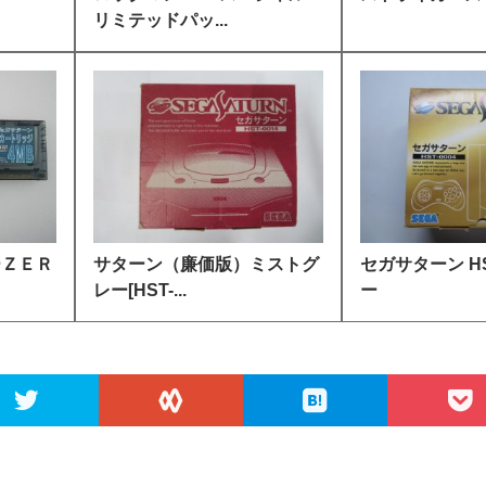
リミテッドパッ...
ーＺＥＲ
サターン（廉価版）ミストグ
セガサターン HST
レー[HST-...
ー