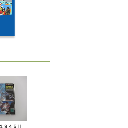
１９４５Ⅱ