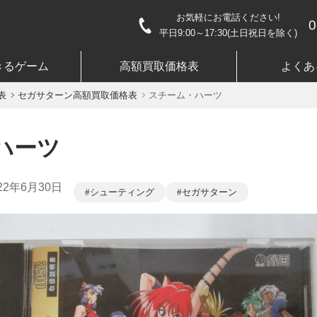
お気軽にお電話ください!
0
平日9:00～17:30(土日祝日を除く)
きるゲーム
高額買取価格表
よくあ
表
セガサターン高額買取価格表
スチーム・ハーツ
ハーツ
22年6月30日
シューティング
セガサターン