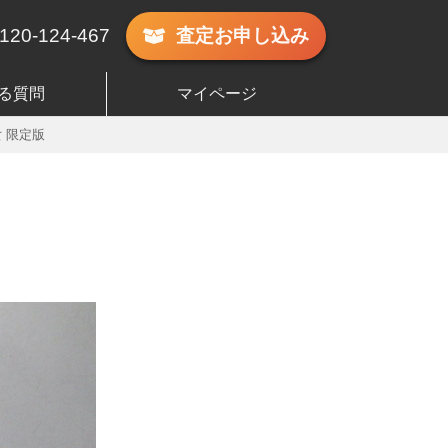
120-124-467
査定
お申し込み
る質問
マイページ
 限定版