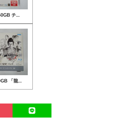
50GB チ...
0GB 「龍...