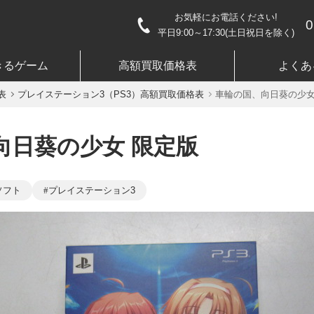
お気軽にお電話ください!
0
平日9:00～17:30(土日祝日を除く)
きるゲーム
高額買取価格表
よくあ
表
プレイステーション3（PS3）高額買取価格表
車輪の国、向日葵の少女
向日葵の少女 限定版
ソフト
プレイステーション3