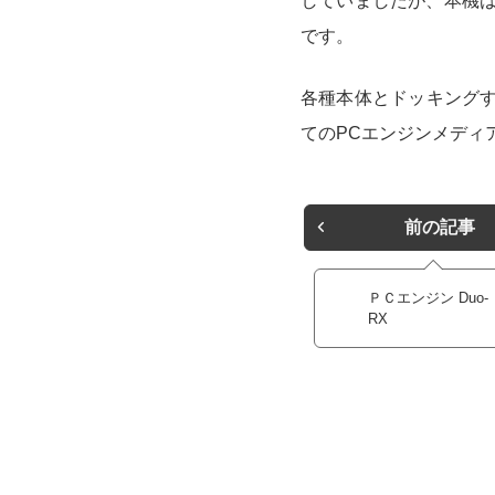
していましたが、本機は
です。
各種本体とドッキングする
てのPCエンジンメディ
前の記事
ＰＣエンジン Duo-
RX