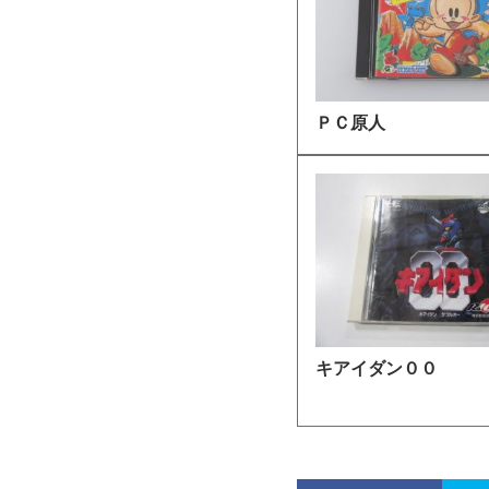
ＰＣ原人
キアイダン００