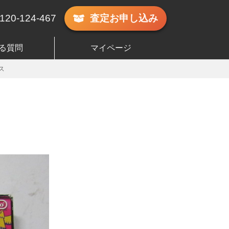
120-124-467
査定
お申し込み
る質問
マイページ
ス