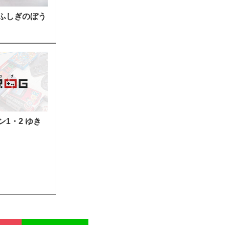
ふしぎのぼう
1・2 ゆき