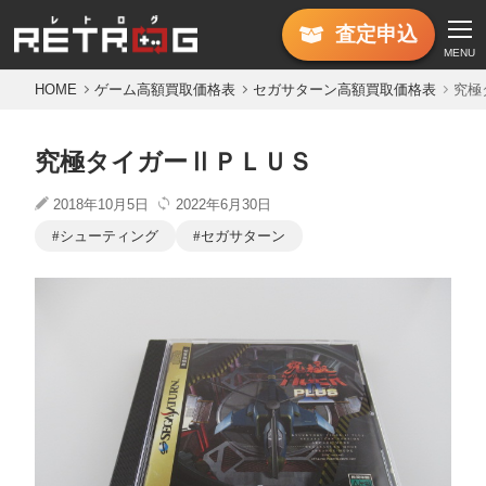
査定
申込
MENU
HOME
ゲーム高額買取価格表
セガサターン高額買取価格表
究極
究極タイガーⅡＰＬＵＳ
2018年10月5日
2022年6月30日
シューティング
セガサターン