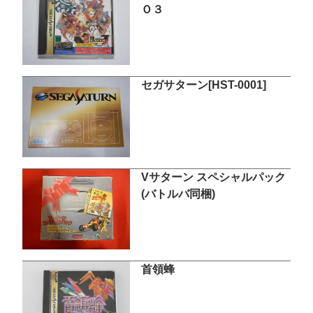
Ｏ３
セガサターン[HST-0001]
Vサターン スペシャルパック
(バトルバ同梱)
首領蜂