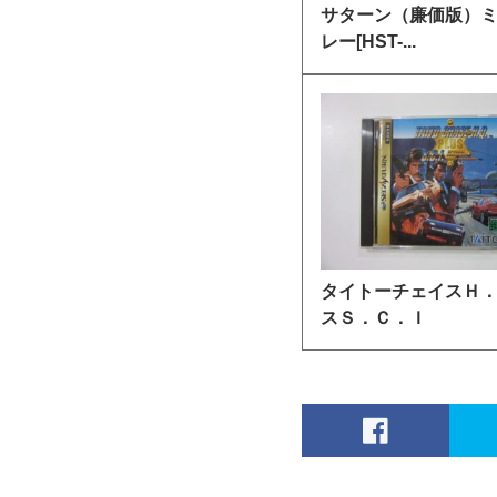
サターン（廉価版）
レー[HST-...
タイトーチェイスＨ
スＳ．Ｃ．Ｉ