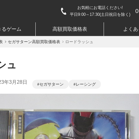
お気軽にお電話ください!
0
平日9:00～17:30(土日祝日を除く)
きるゲーム
高額買取価格表
よくあ
表
セガサターン高額買取価格表
ロードラッシュ
シュ
23年3月28日
セガサターン
レーシング