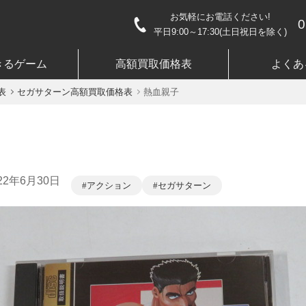
お気軽にお電話ください!
0
平日9:00～17:30(土日祝日を除く)
きるゲーム
高額買取価格表
よくあ
表
セガサターン高額買取価格表
熱血親子
22年6月30日
アクション
セガサターン