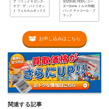
ア ソリッド 4 ガンズ・
3(320GB) HDDレコー
オブ・ザ・パトリオッ
ダー(torne トルネ同梱)
ト ウェルカムボックス
パック チャコール・ブ
ラック
お申し込みはこちら
関連する記事