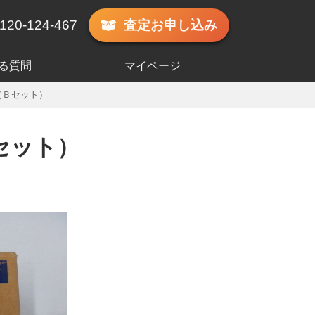
120-124-467
査定
お申し込み
る質問
マイページ
（Ｂセット）
セット）