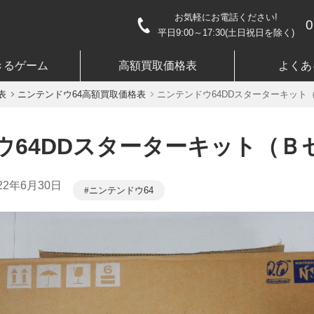
お気軽にお電話ください!
0
平日9:00～17:30(土日祝日を除く)
きるゲーム
高額買取価格表
よくあ
表
ニンテンドウ64高額買取価格表
ニンテンドウ64DDスターターキット
ウ64DDスターターキット（Ｂ
22年6月30日
ニンテンドウ64