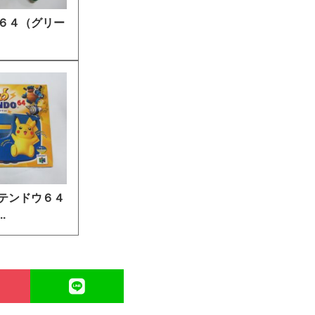
６４（グリー
テンドウ６４
.