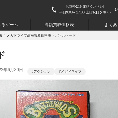
お気軽にお電話ください!
0
平日9:00～17:30(土日祝日を除く)
きるゲーム
高額買取価格表
よくあ
表
メガドライブ高額買取価格表
バトルトード
ド
22年6月30日
アクション
メガドライブ