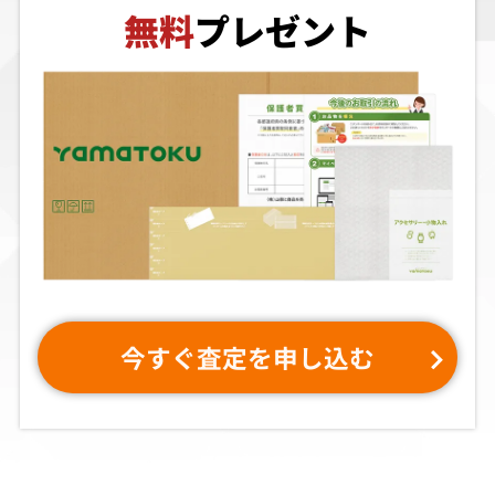
無料
プレゼント
買取価格
買取価格
買取価格
2,058
2,039
2,000
アドヴァンスト
リアルバウト餓
ボンバーマン パ
ヴァリアブル・
狼伝説 ベスト
ーティーセット
ジオ（限定版）
コレクション
買取価格
買取価格
買取価格
2,000
1,990
1,983
魔導物語
アイラブミッキ
ガンブレイズS
ーマウス・アイ
ラブドナルドダ
今すぐ査定を申し込む
ック
買取価格
買取価格
買取価格
1,980
1,971
1,954