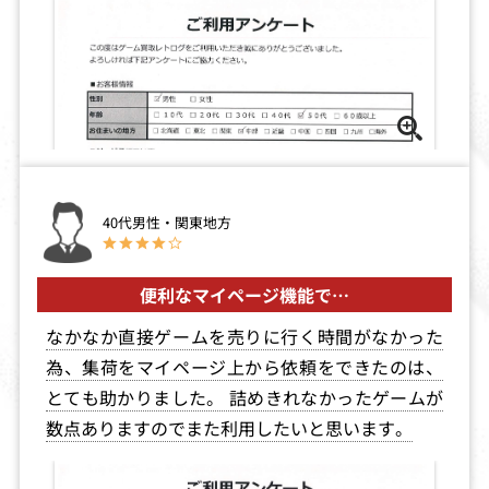
クライムウェー
SANKYO FEVER
怪盗セイントテ
ブ
実機シミュレー
ール
ションS Vol.3
買取価格
買取価格
買取価格
1,800
1,800
1,800
王様ゲーム
ロックマン8 メ
東京シャドウ
40代男性・関東地方
タルヒーローズ
買取価格
買取価格
買取価格
便利なマイページ機能で…
1,769
1,760
1,757
なかなか直接ゲームを売りに行く時間がなかった
為、集荷をマイページ上から依頼をできたのは、
アドヴァンスト
アウトラン
美少女花札紀行
とても助かりました。 詰めきれなかったゲームが
ヴァリアブル・
みちのく秘湯恋
ジオ
物語SP
数点ありますのでまた利用したいと思います。
買取価格
買取価格
買取価格
1,700
1,687
1,680