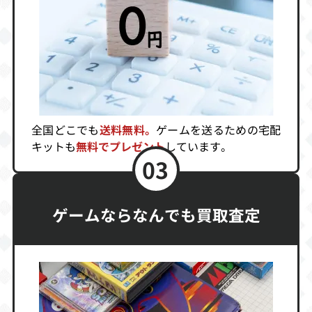
買取価格
買取価格
買取価格
3,600
3,552
3,373
マリカ 真実の世
アースワームジ
アーケードギア
界
ム2
ーズ ガンフロン
ティア
買取価格
買取価格
買取価格
全国どこでも
送料無料。
ゲームを送るための宅配
3,312
3,256
3,000
キットも
無料でプレゼント
しています。
03
ワイプアウトXL
ストリートファ
ナイトストライ
イターZERO
カーS
ゲームならなんでも買取査定
2’（サタコレ）
買取価格
買取価格
買取価格
3,000
3,000
3,000
悪魔城ドラキュ
タイトーチェイ
提督の決断Ⅲwit