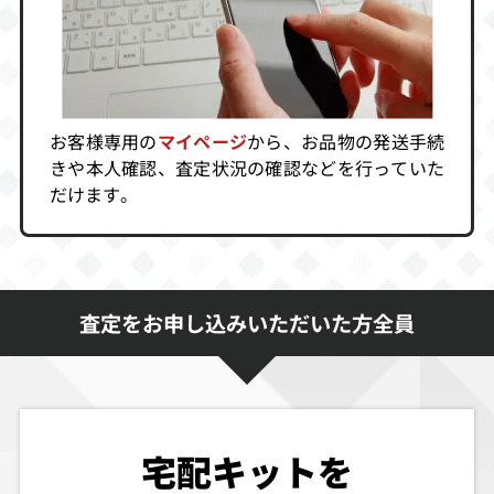
シルエットミラ
プリンセスクラ
マーヴル・スー
ージュ
ウン
パーヒーローズ
VSストリートフ
ァイター
お客様専用の
マイページ
から、お品物の発送手続
買取価格
買取価格
買取価格
きや本人確認、査定状況の確認などを行っていた
2,210
2,122
2,107
だけます。
ウィザードリィ
くのいち捕物帖
沙羅曼蛇DXパッ
リルガミンサー
クプラス
ガ
査定をお申し込みいただいた方全員
買取価格
買取価格
買取価格
2,100
2,100
2,063
パワードリフト
DOOM
水滸伝・天命の
宅配キットを
誓いプレミアム
パック