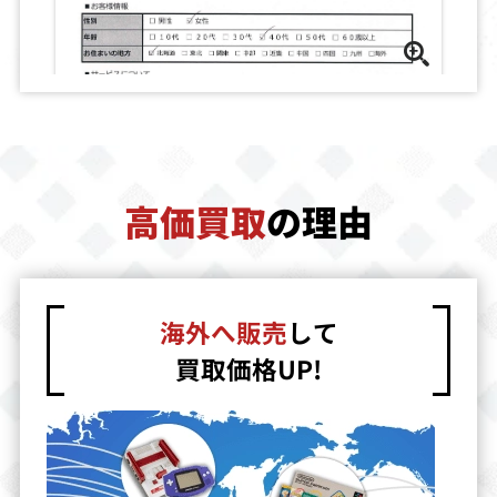
つくろう！2
ク THE HOUSE
（サタコレ）
OFTHE DEAD体
験版付き
買取価格
買取価格
買取価格
1,500
1,500
1,450
ドラゴンボール
サタボン対戦パ
ファイターズヒ
高価買取
の理由
Z真武闘伝
ック
ストリー ダイナ
マイト
買取価格
買取価格
買取価格
1,417
1,400
1,377
海外へ販売
して
買取価格UP!
ギャラクシーフ
シルエットミラ
ファンタシース
ォース2
ージュ（サタコ
ターコレクショ
レ）
ン
買取価格
買取価格
買取価格
1,371
1,371
1,368