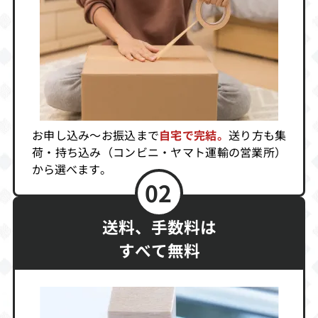
4,800
4,600
4,500
デスクリムゾン
ティンクルスタ
キャスパー
ースプライツ
買取価格
買取価格
買取価格
4,440
4,224
4,042
お申し込み～お振込まで
自宅で完結。
送り方も集
荷・持ち込み（コンビニ・ヤマト運輸の営業所）
から選べます。
瑠璃色の雪
X-MEN VS スト
グルーヴオンフ
02
リートファイタ
ァイト 豪血寺一
ー
族3
買取価格
買取価格
買取価格
送料、手数料は
4,000
4,000
3,600
すべて無料
バブルシンフォ
テラクレスタ3D
パンツァードラ
ニー
グーン1＆2