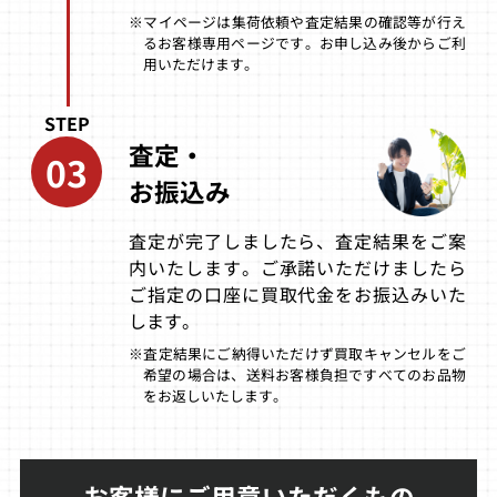
買取価格
買取価格
買取価格
※マイページは集荷依頼や査定結果の確認等が行え
10,000
10,000
9,700
るお客様専用ページです。お申し込み後からご利
用いただけます。
スーパーアドベ
究極タイガー2 P
スーパーアドベ
STEP
ンチャーロック
LUS
ンチャーロック
マン
マン
査定・
03
お振込み
買取価格
買取価格
買取価格
9,000
8,500
8,500
査定が完了しましたら、査定結果をご案
内いたします。ご承諾いただけましたら
ご指定の口座に買取代金をお振込みいた
アストラスーパ
ジーベクター
ダンジョンズ＆
ースターズ
ドラゴンズコレ
します。
クション
※査定結果にご納得いただけず買取キャンセルをご
買取価格
買取価格
買取価格
希望の場合は、送料お客様負担ですべてのお品物
8,300
8,200
8,100
をお返しいたします。
闘龍伝説エラン
バトルガレッガ
バツグン
お客様にご用意いただくもの
ドール