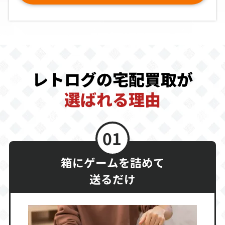
ボカンと一発！
ウルフファング
ケリオトッセ！
ドロンボー完璧
SS 空牙2001
版
買取価格
買取価格
買取価格
5,200
5,200
5,100
レトログの宅配買取が
選ばれる理由
ダンジョンズ＆
戦国ブレード
グルーヴオンフ
ドラゴンズコレ
ァイト 豪血寺一
クション（単
族3
品）
01
買取価格
買取価格
買取価格
5,000
5,000
5,000
箱にゲームを詰めて
送るだけ
熱血親子
スリー・ダーテ
天城紫苑
ィー・ドワーブ
ズ
買取価格
買取価格
買取価格