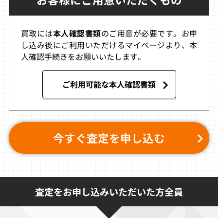
買取価格
買取価格
買取価格
8,000
8,000
8,000
買取には
本人確認書類
のご用意が必要です。お申
し込み後にご利用いただけるマイページより、本
人確認手続きをお願いいたします。
プリクラ大作戦
羅媚斗
バルクスラッシ
ュ（サタコレ）
ご利用可能な本人確認書類
買取価格
買取価格
買取価格
8,000
7,500
7,000
今すぐ査定を申し込む
バルクスラッシ
アーケードギア
ステラ アサルト
ュ
ーズ イメージフ
SS
ァイト＆Xマル
チプライ
買取価格
買取価格
買取価格
6,600
6,500
6,500
査定をお申し込みいただいた方全員