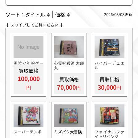
ソート：
タイトル
価格
2026/08/08更新
↓ スワイプしてご覧ください ↓
電波少年的ゲー
心霊呪殺師 太郎
ハイパーデュエ
ム2
丸
ル
買取価格
100,000
買取価格
買取価格
70,000
30,000
スーパーテンポ
ミズバク大冒険
ファイナルファ
イトリベンジ