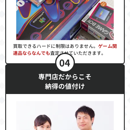
ラX 月下の夜想
スH.QプラスS.
hパワーアップ
曲
C.I
キット
買取価格
買取価格
買取価格
3,000
3,000
3,000
買取できるハードに制限はありません。
ゲーム関
電波少年的ゲー
ソニックウィン
超兄貴～究
ム 番組企画版
グススペシャル
極・・・男の逆
連品ならなんでも
査定させていただきます。
襲～
04
買取価格
買取価格
買取価格
3,000
2,817
2,752
専門店だからこそ
納得の値付け
大航海時代2プ
カプコンジェネ
疾風魔法大作戦
レミアムパック
レーション5格
闘家たち
買取価格
買取価格
買取価格
2,700
2,700
2,689