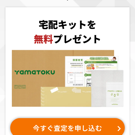
リンダキューブ
クレオパトラフ
逆鱗弾
完全版
ォーチュン
買取価格
買取価格
買取価格
宅配キットを
6,500
6,500
6,500
無料
プレゼント
メタルスラッグ
紫炎龍
コットン2
買取価格
買取価格
買取価格
6,000
6,000
6,000
ラングリッサー
タイムギャル＆
バットマンフォ
トリビュート
忍者ハヤテ
ーエヴァー・
ジ・アーケード
ゲーム
買取価格
買取価格
買取価格
5,941
5,900
5,500
今すぐ査定を申し込む