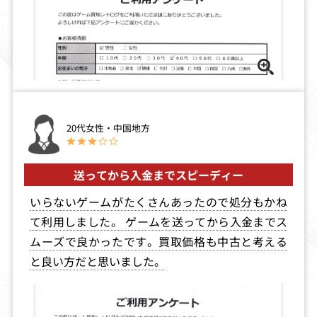
サンダーフォー
スーパーリアル
ドリームスクエ
ス5
麻雀P7
ア 雛形あきこ
買取価格
買取価格
買取価格
1,680
1,680
1,657
20代女性・中国地方
スポット・ゴー
ルームメイト井
マジックカーペ
ズトゥハリウッ
上涼子～コンプ
ット 特別限定
送ってから入金までスピーディー
ド
リートBOX～
版
買取価格
買取価格
買取価格
いらないゲームがたくさんあったので処分もかね
1,640
1,638
1,615
て利用しました。 ゲームを送ってから入金までス
ムーズで良かったです。買取価格も中古と考える
と良い方だと思いました。
ユニバーサルナ
ゲーム天国 極楽
ファンタズム
ッツ
パック
買取価格
買取価格
買取価格