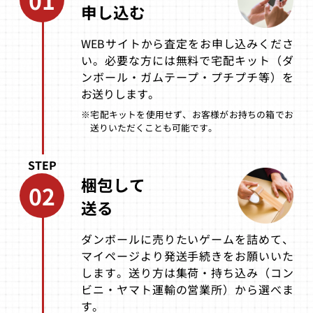
申し込む
WEBサイトから査定をお申し込みくださ
ブラストウイン
EMITバリューセ
エレベーターア
い。必要な方には無料で宅配キット（ダ
ド
ット
クションリター
ンズ
ンボール・ガムテープ・プチプチ等）を
お送りします。
買取価格
買取価格
買取価格
12,500
11,000
10,800
※宅配キットを使用せず、お客様がお持ちの箱でお
送りいただくことも可能です。
STEP
ロックマンX4 ス
ガーディアンフ
ワンダー3 アー
ペシャルリミテ
ォース
ケードギアーズ
梱包して
ッドパック
02
送る
買取価格
買取価格
買取価格
10,700
10,000
10,000
ダンボールに売りたいゲームを詰めて、
マイページより発送手続きをお願いいた
します。送り方は集荷・持ち込み（コン
レイディアント
クローズ
慶応遊撃隊 活劇
ビニ・ヤマト運輸の営業所）から選べま
シルバーガン
編
す。