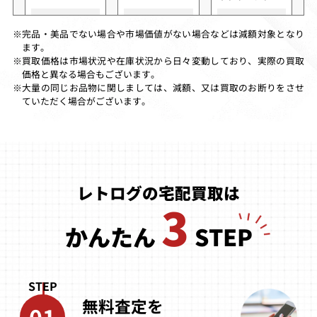
買取価格
買取価格
買取価格
完品・美品でない場合や市場価値がない場合などは減額対象となり
※
25,000
20,000
19,000
ます。
買取価格は市場状況や在庫状況から日々変動しており、実際の買取
※
価格と異なる場合もございます。
大量の同じお品物に関しましては、減額、又は買取のお断りをさせ
※
ていただく場合がございます。
ストリートファ
コットンブーメ
ストリートファ
イターZERO3
ラン
イターZERO3
買取価格
買取価格
買取価格
レトログの宅配買取は
18,000
17,000
14,400
3
かんたん
STEP
ファイナルファ
トライラッシュ
スチーム・ハー
イトリベンジ
デッピー
ツ
（ソフト単品）
STEP
買取価格
買取価格
買取価格
無料査定を
01
13,000
13,000
13,000