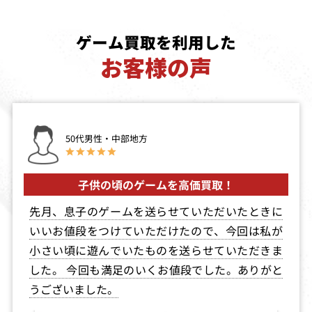
斬魔超奥義 ヴ
スペースハリア
速攻生徒会
ァルハリアン
ー（限定版）
ゲーム買取を利用した
買取価格
買取価格
買取価格
お客様の声
1,906
1,900
1,900
メタルブラック
海底大戦争
サンダーフォー
スゴールドパッ
ク1
50代男性・中部地方
買取価格
買取価格
買取価格
1,875
1,851
1,842
子供の頃のゲームを高価買取！
先月、息子のゲームを送らせていただいたときに
いいお値段をつけていただけたので、今回は私が
蒼穹紅蓮隊
メタルブラック
輝水晶伝説アス
（サタコレ）
タル
小さい頃に遊んでいたものを送らせていただきま
買取価格
買取価格
買取価格
した。 今回も満足のいくお値段でした。ありがと
1,838
1,803
1,800
うございました。