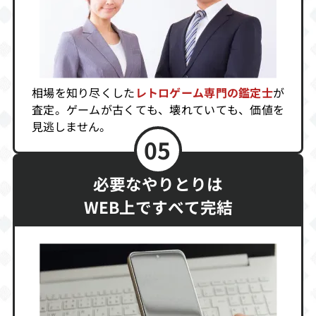
天地を喰らう2
ギャルズパニッ
プライマルレイ
クSS
ジ
買取価格
買取価格
買取価格
2,640
2,559
2,500
相場を知り尽くした
レトロゲーム専門の鑑定士
が
査定。ゲームが古くても、壊れていても、価値を
見逃しません。
セクシーパロデ
怒首領蜂
ダークシード2
05
ィウス
買取価格
買取価格
買取価格
必要なやりとりは
2,437
2,400
2,400
WEB上ですべて完結
アルバム倶楽
あすか120％リ
実況おしゃべり
部 セントポー
ミテッド
パロディウス
リア女学院
買取価格
買取価格
買取価格
2,333
2,296
2,260