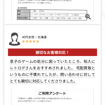
1,612
1,515
1,510
忍ペンまん丸
美少女戦士セー
もってけたま
ラームーンSupe
ご with がん
rS
ばれ！かものは
し
40代女性・北海道
買取価格
買取価格
買取価格
1,500
1,500
1,500
親切なお客様対応！
息子のゲームの処分に困っていたところ、知人に
クーリエ・クラ
続ぐっすんおよ
続 初恋物語～修
イシス
よ
学旅行（初回限
レトログさんをおすすめされました。 宅配買取と
定版）
いうものに不慣れでしたが、問い合わせに対して
買取価格
買取価格
買取価格
とても親切に対応してくださりました。
1,500
1,500
1,500
Jリーグ プロサ
レイマン
バーチャコップ
ッカークラブを
スペシャルパッ