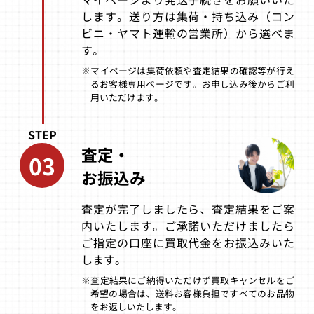
します。送り方は集荷・持ち込み（コン
リトルマジック
がんばれゴエモ
Pーマン
ビニ・ヤマト運輸の営業所）から選べま
ン 星空士ダイナ
マイッツあらわ
す。
る!!
※マイページは集荷依頼や査定結果の確認等が行え
買取価格
買取価格
買取価格
るお客様専用ページです。お申し込み後からご利
14,000
14,000
13,000
用いただけます。
STEP
ポケットモンス
ONI3 黒の破壊
スノーブラザー
査定・
03
ター 青
神
スJr
お振込み
買取価格
買取価格
買取価格
12,438
12,000
12,000
査定が完了しましたら、査定結果をご案
内いたします。ご承諾いただけましたら
ご指定の口座に買取代金をお振込みいた
ダフィー・ダッ
それゆけ！スピ
バトルユニット
します。
ク
ーディーゴンザ
ゼオス
レス
※査定結果にご納得いただけず買取キャンセルをご
希望の場合は、送料お客様負担ですべてのお品物
買取価格
買取価格
買取価格
をお返しいたします。