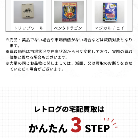
トリップワール
ペンタドラゴン
マジカルチェイ
ド
スGB
完品・美品でない場合や市場価値がない場合などは減額対象となり
※
買取価格
買取価格
買取価格
ます。
35,500
35,000
30,000
買取価格は市場状況や在庫状況から日々変動しており、実際の買取
※
価格と異なる場合もございます。
大量の同じお品物に関しましては、減額、又は買取のお断りをさせ
※
ていただく場合がございます。
バニシングレー
ピータン
バブルゴースト
サー
レトログの宅配買取は
買取価格
買取価格
買取価格
3
26,000
25,000
25,000
かんたん
STEP