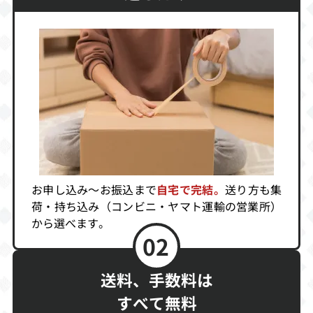
コップス「破壊
神ガルマァ」
買取価格
買取価格
買取価格
6,000
6,000
6,000
テュロック～バ
大工の源さん
インディージョ
イオノザウルス
「ロボット帝国
ーンズ
の戦い～
の野望」
買取価格
買取価格
買取価格
6,000
6,000
6,000
お申し込み～お振込まで
自宅で完結。
送り方も集
荷・持ち込み（コンビニ・ヤマト運輸の営業所）
から選べます。
バートのサバイ
ロックマンワー
ソルダム
02
バルキャンプ
ルド5
買取価格
買取価格
買取価格
送料、手数料は
6,000
6,000
6,000
すべて無料