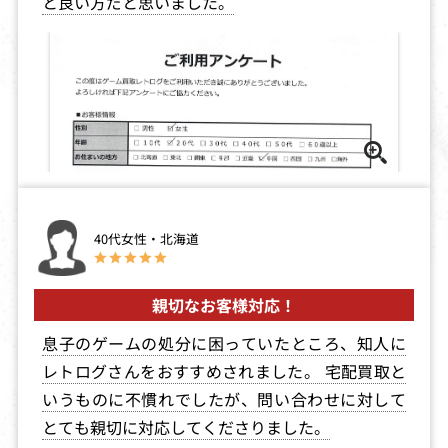
と良い方だと思いました。
3,000
3,000
3,000
モータルコンバ
バブルボブル
華蘭虎龍学園 花
ット2 究極神拳
札・麻雀
買取価格
買取価格
買取価格
3,000
3,000
3,000
40代女性・北海道
コナミGBコレク
ロックマンワー
アレサ2
ション3
ルド2
買取価格
買取価格
買取価格
親切なお客様対応！
3,000
3,000
3,000
息子のゲームの処分に困っていたところ、知人に
レトログさんをおすすめされました。 宅配買取と
ドラキュラ伝説
バブルボブル・
ナイトクエスト
いうものに不慣れでしたが、問い合わせに対して
タイトーメモリ
アル
とても親切に対応してくださりました。