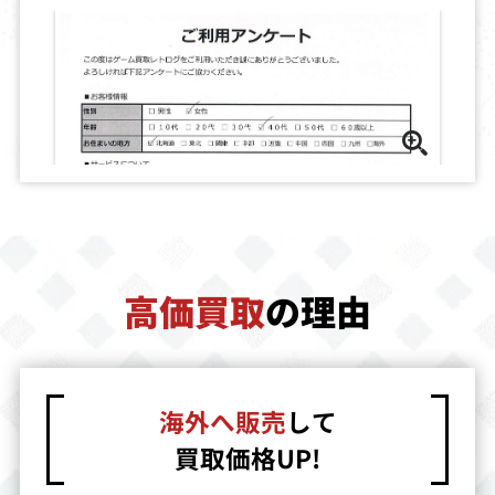
買取価格
買取価格
買取価格
2,997
2,800
2,800
ドラキュラ伝説
マネーアイドル
時空戦記ムー
2
エクスチェンジ
ャー
買取価格
買取価格
買取価格
2,800
2,800
2,700
高価買取
の理由
ノンタンといっ
ウッディウッド
アレサ
しょ！ くるく
ペッカーのゴ
るぱずる
ー！ゴー！レー
シング
買取価格
買取価格
買取価格
海外へ販売
して
2,700
2,700
2,700
買取価格UP!