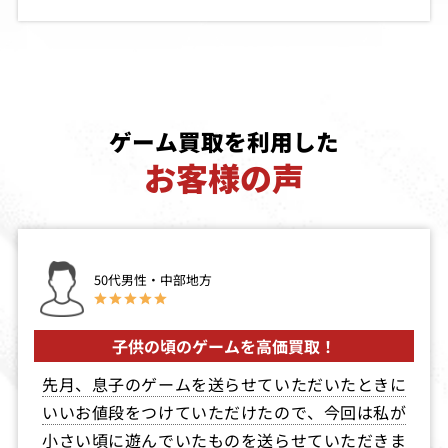
ウルトラマン超
バトルトード
熱闘ザ・キン
闘士激伝
グ・オブ・ファ
イターズ95
買取価格
買取価格
買取価格
4,000
4,000
3,900
ゲーム買取を利用した
お客様の声
ポケットモンス
大工の源さん～
エアロスター
ターピカチュウ
カチカチのトン
カチがカチ～
買取価格
買取価格
買取価格
3,772
3,700
3,600
50代男性・中部地方
子供の頃のゲームを高価買取！
太陽の天使マー
ろっくん！もん
ゴジラくん
ロー
すたぁ！！
先月、息子のゲームを送らせていただいたときに
買取価格
買取価格
買取価格
いいお値段をつけていただけたので、今回は私が
3,600
3,500
3,500
小さい頃に遊んでいたものを送らせていただきま