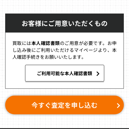
12,000
11,300
10,800
お客様にご用意いただくもの
NBA JAMトーナ
POKEMON Spec
悪魔城すぺしゃ
メントエディシ
ial Pikachu Edit
る「ぼくドラキ
ョン
ion YELLOW VE
ュラくん」
RSION 北米版
買取には
本人確認書類
のご用意が必要です。お申
買取価格
買取価格
買取価格
し込み後にご利用いただけるマイページより、本
10,100
10,000
10,000
人確認手続きをお願いいたします。
ご利用可能な本人確認書類
ハムナプトラ
バイオハザード
アルフレッドチ
失われた砂漠の
GAIDEN
キン
都
買取価格
買取価格
買取価格
10,000
9,300
9,000
今すぐ査定を申し込む
忍者龍剣伝GB
ポパイ2
ザードの伝説
摩天楼決戦