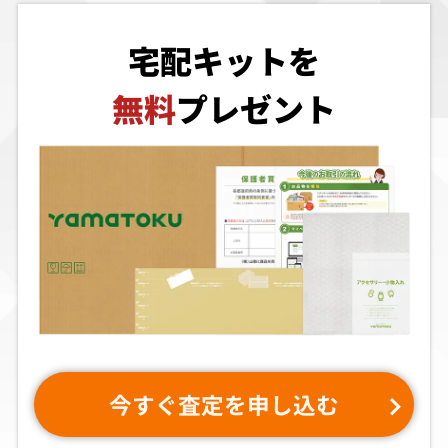
秘剣
買取価格
買取価格
買取価格
宅配キットを
4,000
4,000
4,000
無料
プレゼント
大工の源さん ゴ
原人コッツ
アルルの冒険 ま
ーストビルディ
ほうのジュエル
ングカンパニー
買取価格
買取価格
買取価格
4,000
4,000
4,000
ハムスター物語
テュロック2 時
バットマン リタ
GB + マジハーム
空戦士
ーンオブジョー
の魔法少女
カー
買取価格
買取価格
買取価格
4,000
4,000
4,000
今すぐ査定を申し込む