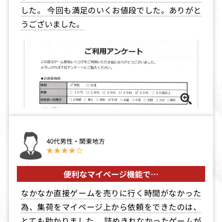
した。 今回も満足のいくお値段でした。ありがと
うございました。
ロックマンワー
メトロイド2
ミロンの迷宮組
ルド4
曲
買取価格
買取価格
買取価格
3,500
3,500
3,400
エイリアン3
疾風！アイアン
R-TYPE DX
リーガー
買取価格
買取価格
買取価格
3,300
3,200
3,100
40代男性・関東地方
便利なマイページ機能で…
カットビロード
バットマン
幽☆遊☆白書第
4弾魔界統一編
なかなか直接ゲームを売りに行く時間がなかった
買取価格
買取価格
買取価格
為、集荷をマイページ上から依頼をできたのは、
3,000
3,000
3,000
とても助かりました。 詰めきれなかったゲームが