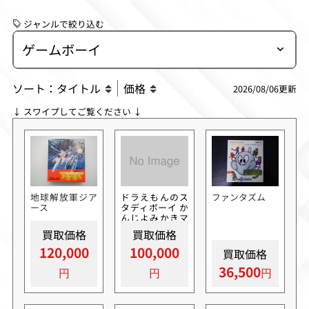
ジャンルで絞り込む
ソート：
タイトル
価格
2026/08/06更新
↓ スワイプしてご覧ください ↓
地球解放軍ジア
ドラえもんのス
ファンタズム
ース
タディボーイ か
んじよみかきマ
スター
買取価格
買取価格
120,000
100,000
買取価格
36,500