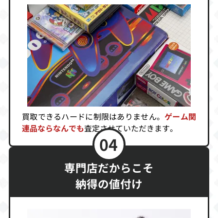
5,300
5,000
5,000
うおーず
ポケットモンス
サムライキッド
ター クリスタル
買取価格
買取価格
買取価格
5,000
5,000
5,000
ポケモンカード
ロボコップ2
ベリウス2 復讐
買取できるハードに制限はありません。
ゲーム関
GB2 GR団参上
の邪神
連品ならなんでも
査定させていただきます。
買取価格
買取価格
買取価格
04
5,000
5,000
5,000
専門店だからこそ
納得の値付け
熱血！ビーチバ
キョロちゃんラ
ラッキーモンキ
レーだよくにお
ンド
ー
くん
買取価格
買取価格
買取価格