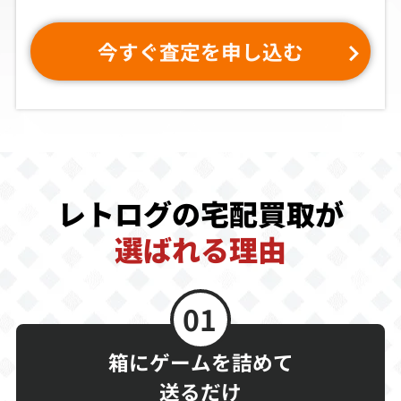
買取価格
買取価格
買取価格
今すぐ査定を申し込む
8,000
8,000
8,000
ラブルセイバー
ダフィー・ダッ
ウィザードリィ
ク すべってころ
3 ダイヤモンド
んで大金持ち
の騎士
買取価格
買取価格
買取価格
7,800
7,200
6,600
レトログの宅配買取が
選ばれる理由
ザ・ブラックオ
ホームアローン
突撃！ポンコツ
ニキス
タンク
01
買取価格
買取価格
買取価格
6,600
6,500
6,300
箱にゲームを詰めて
送るだけ
アレサ3
キャデラック2
アンダーカバー