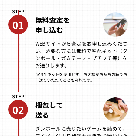
最後の忍道
おとぎ話大戦
バーニングペー
パー
STEP
無料査定を
買取価格
買取価格
買取価格
01
25,000
18,000
16,000
申し込む
WEBサイトから査定をお申し込みくださ
い。必要な方には無料で宅配キット（ダ
しっぽでブン
チキチキマシン
ザードの伝説2
猛レース
ンボール・ガムテープ・プチプチ等）を
お送りします。
買取価格
買取価格
買取価格
15,000
15,000
15,000
※宅配キットを使用せず、お客様がお持ちの箱でお
送りいただくことも可能です。
STEP
バックスバニー
ラブルセイバー
ゼノン2
とゆかいな仲間
2
梱包して
たち
02
送る
買取価格
買取価格
買取価格
15,000
15,000
15,000
ダンボールに売りたいゲームを詰めて、
マイページより発送手続きをお願いいた