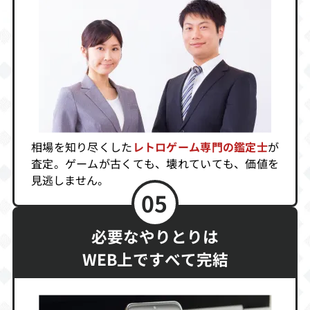
5,000
5,000
4,900
新SDガンダム外
TWIN
ダックテイルズ
伝ナイトガンダ
2
ム物語
買取価格
買取価格
買取価格
4,800
4,800
4,591
相場を知り尽くした
レトロゲーム専門の鑑定士
が
査定。ゲームが古くても、壊れていても、価値を
ダブル役満Jr．
ゴッドメディス
スポットクール
見逃しません。
ン復刻版
アドベンチャー
05
買取価格
買取価格
買取価格
4,500
4,500
4,500
必要なやりとりは
WEB上ですべて完結
怒りの要塞
魔界村外伝
ドラえもん きみ
とペットの物語