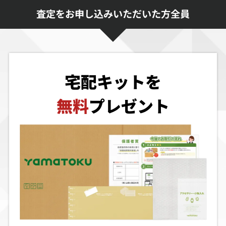
査定をお申し込みいただいた方全員
買取価格
買取価格
買取価格
9,000
9,000
9,000
ヴァトルギウス
フォアマンフォ
ウィザードリィ
ーリアル
宅配キットを
買取価格
買取価格
買取価格
無料
プレゼント
9,000
9,000
9,000
エイリアンVSプ
バートのジャッ
タンブルポップ
レデター
クと豆の木
買取価格
買取価格
買取価格
8,500
8,200
8,131
パラソルへんべ
ぬーぼー
魂斗羅スピリッ
え
ツ