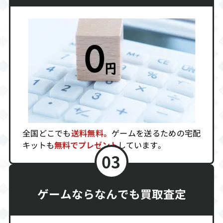
キラートマト
コントラ
ポン太とヒナ子
の珍道中
買取価格
買取価格
買取価格
5,500
5,500
5,500
ディジャブ1＆2
T2 ザ・アーケー
ティーンエー
ドゲーム
ジ・ミュータン
ト・ニンジャ・
タートルズ3
買取価格
買取価格
買取価格
全国どこでも
送料無料。
ゲームを送るための宅配
5,500
5,340
5,300
キットも
無料でプレゼント
しています。
03
ウィザードリィ
アダムスファミ
マサカリ伝説RP
2 リルガミンの
リー
G編
ゲームならなんでも買取査定
遺産
買取価格
買取価格
買取価格