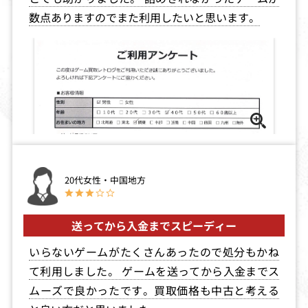
数点ありますのでまた利用したいと思います。
モンスタートラ
ぽっぷんぽっぷ
クレヨンしんち
ック
ゃん4 オラのい
たずら大変身
買取価格
買取価格
買取価格
3,000
3,000
3,000
とっても！ラッ
ドラゴンボール
ポケットモンス
キーマン
Z 悟空激闘伝
ター 青 北米版
20代女性・中国地方
買取価格
買取価格
買取価格
3,000
3,000
3,000
送ってから入金までスピーディー
いらないゲームがたくさんあったので処分もかね
トゥイティー 世
アストロラビー
ピットフォール
界一周 80匹のネ
GB
て利用しました。 ゲームを送ってから入金までス
コをさがせ!
ムーズで良かったです。買取価格も中古と考える
買取価格
買取価格
買取価格