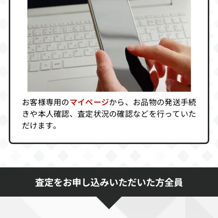
買取価格
買取価格
買取価格
4,500
4,500
4,500
ロボコップ
宇宙の騎士テッ
TAMA＆FRIEND
カマンブレード
S 3丁目お化けパ
ニック!!
買取価格
買取価格
買取価格
4,500
4,500
4,500
お客様専用の
マイページ
から、お品物の発送手続
きや本人確認、査定状況の確認などを行っていた
だけます。
バトルシティー
ポケットモンス
ポケットモンス
ター 緑
ター 赤
買取価格
買取価格
買取価格
4,200
4,200
4,140
査定をお申し込みいただいた方全員
モンスターメー
聖闘士セイント
剣勇伝説ヤイバ
カー2 ウルの
パラダイス