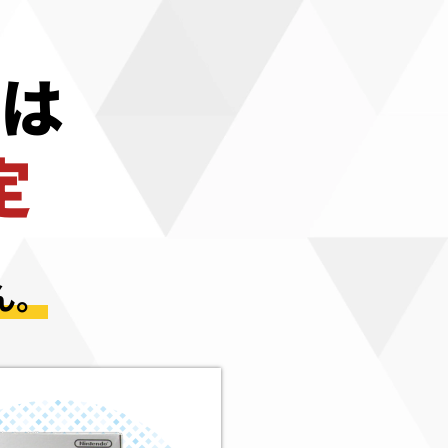
は
定
ん。