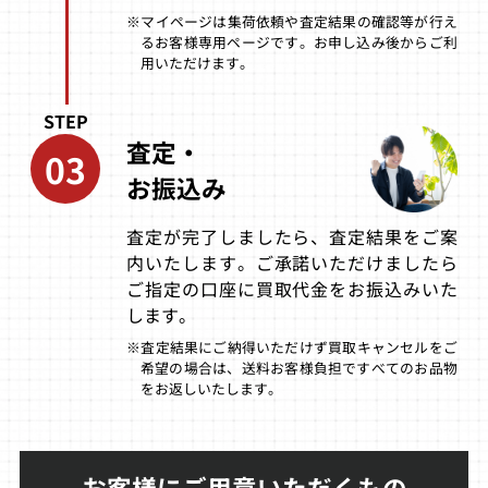
※マイページは集荷依頼や査定結果の確認等が行え
るお客様専用ページです。お申し込み後からご利
アンダーディフ
スーパーパズル
エルドラドゲー
ィート（初回限
ファイター2Xフ
ト 第7巻（最終
用いただけます。
定版）
ォーマッチング
戦）
サービス
STEP
買取価格
買取価格
買取価格
査定・
03
3,000
3,000
2,775
お振込み
査定が完了しましたら、査定結果をご案
青の6号 歳月不
ゼロガンナー2
ソニックアドベ
待人
ンチャー2バー
内いたします。ご承諾いただけましたら
スデイパック
ご指定の口座に買取代金をお振込みいた
します。
買取価格
買取価格
買取価格
2,562
2,550
2,537
※査定結果にご納得いただけず買取キャンセルをご
希望の場合は、送料お客様負担ですべてのお品物
をお返しいたします。
スペースチャン
ぷよぷよフィー
デ・ラ・ジェッ
ネル5 パート2
バー
トセットラジオ
買取価格
買取価格
買取価格
お客様にご用意いただくもの