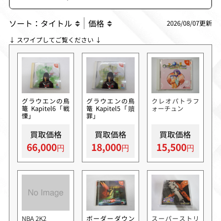
ソート：
タイトル
価格
2026/08/07更新
↓ スワイプしてご覧ください ↓
グラウエンの鳥
グラウエンの鳥
クレオパトラフ
篭 Kapitel6「戦
篭 Kapitel5「贖
ォーチュン
慄」
罪」
買取価格
買取価格
買取価格
66,000
18,000
15,500
NBA 2K2
ボーダーダウン
スーパーストリ