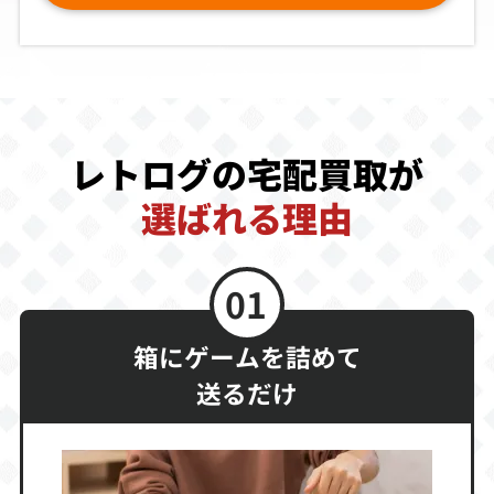
ダイナマイト刑
パワーストーン
ゴーレムのまい
事2
2
ご
買取価格
買取価格
買取価格
829
749
710
レトログの宅配買取が
ヴァンパイア ク
燃えろ！ジャス
ザ・キング・オ
ロニクル フォー
ティス学園
ブ・ファイター
マッチングサー
ズ99 Evolution
選ばれる理由
ビス
（ベストプライ
ス）
買取価格
買取価格
買取価格
01
630
600
570
箱にゲームを詰めて
ザ・キング・オ
ベルセルク 千年
COOL COOL TO
送るだけ
ブ・ファイター
帝国の鷹編 喪失
ON
ズ2001
花の章
買取価格
買取価格
買取価格
500
460
450