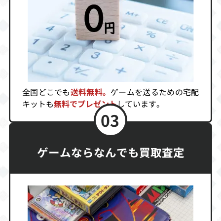
2001
買取価格
買取価格
買取価格
280
269
184
DEAD OR ALIVE
2（通常版）
全国どこでも
送料無料。
ゲームを送るための宅配
買取価格
キットも
無料でプレゼント
しています。
100
03
ゲームならなんでも買取査定