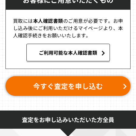
2,437
2,400
2,355
買取には
本人確認書類
のご用意が必要です。お申
エターナルアル
ナップルテール
L.O.L Lack of Lo
し込み後にご利用いただけるマイページより、本
カディア（初回
ve
人確認手続きをお願いいたします。
限定版）
買取価格
買取価格
買取価格
ご利用可能な本人確認書類
2,343
2,300
2,265
ガンバード2
ボンバーヘッヘ
コズミックスマ
ッシュ
今すぐ査定を申し込む
買取価格
買取価格
買取価格
2,200
2,193
2,100
査定をお申し込みいただいた方全員
トリガーハート
デスピリア
ギガウイング2
エグゼリカ