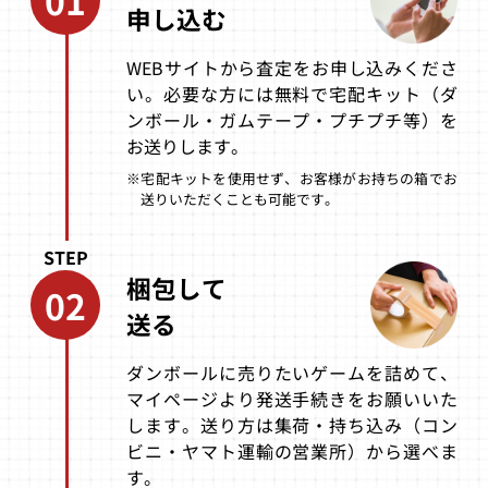
イキョー流道場
申し込む
for Matching Se
rvice
WEBサイトから査定をお申し込みくださ
買取価格
買取価格
買取価格
い。必要な方には無料で宅配キット（ダ
5,000
4,800
4,400
ンボール・ガムテープ・プチプチ等）を
お送りします。
※宅配キットを使用せず、お客様がお持ちの箱でお
ガンスパイク
サクラ大戦コン
セガガガ セガダ
送りいただくことも可能です。
プリートボック
イレクト専売版
ス
STEP
買取価格
買取価格
買取価格
梱包して
4,000
3,600
3,500
02
送る
ダンボールに売りたいゲームを詰めて、
アンダーディフ
ラジルギ
爆裂無敵バンガ
ィート
イオー
マイページより発送手続きをお願いいた
します。送り方は集荷・持ち込み（コン
買取価格
買取価格
買取価格
ビニ・ヤマト運輸の営業所）から選べま
3,300
3,300
3,100
す。