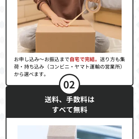
幕末浪漫第ニ幕
クレイジータク
マクロスM3（通
月華の剣士 ファ
シー
常版）
イナルエディシ
ョン
買取価格
買取価格
買取価格
448
396
380
お申し込み～お振込まで
自宅で完結。
送り方も集
荷・持ち込み（コンビニ・ヤマト運輸の営業所）
から選べます。
サクラ大戦3メ
ストリートファ
バイオハザード
02
モリアルパック
イターZERO3 サ
－CODE：ベロ
イキョー流道場
ニカ－完全版
買取価格
買取価格
買取価格
送料、手数料は
360
320
298
すべて無料
パンツァーフロ
CAPCOM VS. SN
ザキングオブフ
ント
K 2 ミリオネア
ァイターズ ドリ
ファイティング
ームマッチ1999