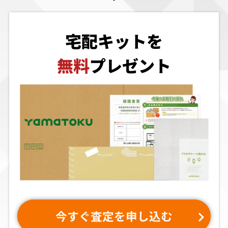
買取価格
買取価格
買取価格
2,000
1,830
1,824
宅配キットを
イルブリード
ぼく ドラえもん
ザ・ハウス・オ
無料
プレゼント
ブ・ザ・デッド
2
買取価格
買取価格
買取価格
1,767
1,680
1,439
トリガーハート
ロードス島戦記
餓狼 マーク・
エグゼリカ 初回
邪神降臨
オブ・ザ・ウル
限定版
ヴズ（ベストバ
イ）
買取価格
買取価格
買取価格
1,372
1,230
855
今すぐ査定を申し込む