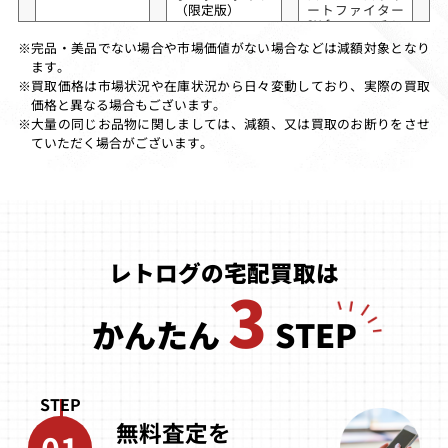
（限定版）
ートファイター
2X for マッチン
グサービス
完品・美品でない場合や市場価値がない場合などは減額対象となり
※
ます。
買取価格
買取価格
買取価格
買取価格は市場状況や在庫状況から日々変動しており、実際の買取
※
12,000
12,000
11,500
価格と異なる場合もございます。
大量の同じお品物に関しましては、減額、又は買取のお断りをさせ
※
ていただく場合がございます。
デ・ラ・ジェッ
ボーダーダウン
トライジール
トセットラジオ
レトログの宅配買取は
（Tシャツ同
3
梱）
かんたん
STEP
買取価格
買取価格
買取価格
7,600
7,500
5,600
STEP
無料査定を
カラス
ティンクルスタ
ストリートファ
01
ースプライツ
イターZERO3 サ