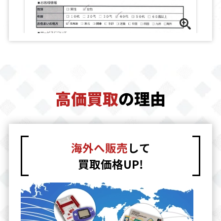
高価買取
の理由
海外へ販売
して
買取価格UP!